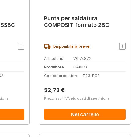
Punta per saldatura
2SSBC
COMPOSIT formato 2BC
Disponibile a breve
Articolo n.
WL74872
Produttore
HAKKO
C2
Codice produttore
T33-BC2
Prezzo normale:
52,72 €
izione
Prezzi escl. IVA più costi di spedizione
Nel carrello