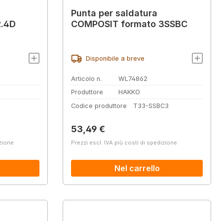
Punta per saldatura
2.4D
COMPOSIT formato 3SSBC
Disponibile a breve
Articolo n.
WL74862
Produttore
HAKKO
Codice produttore
T33-SSBC3
Prezzo normale:
53,49 €
izione
Prezzi escl. IVA più costi di spedizione
Nel carrello