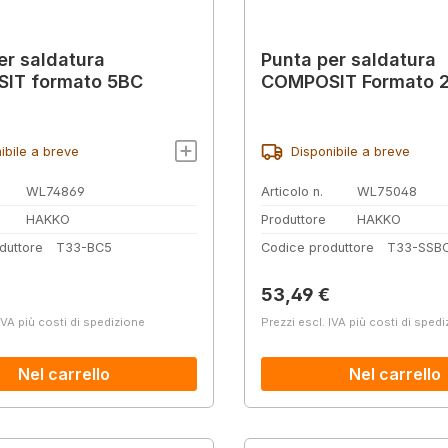
er saldatura
Punta per saldatura
IT formato 5BC
COMPOSIT Formato 
ibile a breve
Disponibile a breve
WL74869
Articolo n.
WL75048
HAKKO
Produttore
HAKKO
duttore
T33-BC5
Codice produttore
T33-SSB
normale:
Prezzo normale:
53,49 €
IVA più costi di spedizione
Prezzi escl. IVA più costi di sped
Nel carrello
Nel carrello