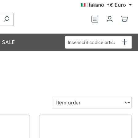
Italiano
€
Euro
Hai 0 articoli nel
Il c
Inserisci il codice articolo
SALE