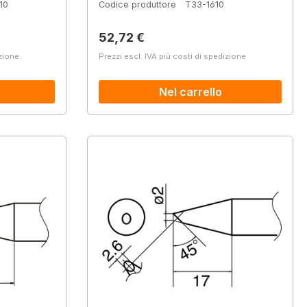
10
Codice produttore
T33-1610
Prezzo normale:
52,72 €
izione
Prezzi escl. IVA più costi di spedizione
Nel carrello