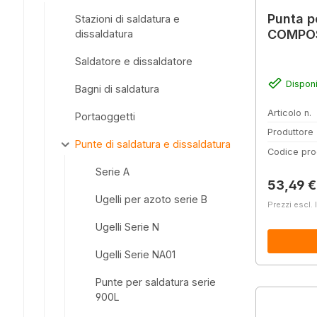
Punta p
Stazioni di saldatura e
COMPOS
dissaldatura
Saldatore e dissaldatore
Disponi
Bagni di saldatura
Articolo n.
Portaoggetti
Produttore
Punte di saldatura e dissaldatura
Codice pro
Serie A
Prezzo 
53,49 €
Ugelli per azoto serie B
Prezzi escl. 
Ugelli Serie N
Ugelli Serie NA01
Punte per saldatura serie
900L