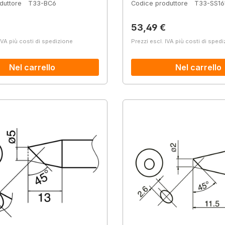
duttore
T33-BC6
Codice produttore
T33-SS16
normale:
Prezzo normale:
53,49 €
IVA più costi di spedizione
Prezzi escl. IVA più costi di sped
Nel carrello
Nel carrello