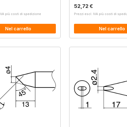
normale:
Prezzo normale:
52,72 €
IVA più costi di spedizione
Prezzi escl. IVA più costi di sped
Nel carrello
Nel carrello