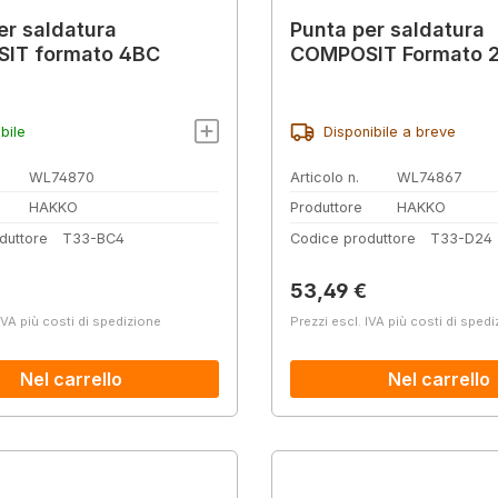
er saldatura
Punta per saldatura
IT formato 4BC
COMPOSIT Formato 
bile
Disponibile a breve
WL74870
Articolo n.
WL74867
HAKKO
Produttore
HAKKO
duttore
T33-BC4
Codice produttore
T33-D24
normale:
Prezzo normale:
53,49 €
IVA più costi di spedizione
Prezzi escl. IVA più costi di sped
Nel carrello
Nel carrello