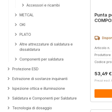
Accessori e ricambi
Punta p
METCAL
COMPOS
OKI
PLATO
Dispon
Altre attrezzature di saldatura e
Articolo n.
dissaldatura
Produttore
Componenti per saldatura
Codice pro
Protezione ESD
Prezzo 
53,49 €
Estrazione di sostanze inquinanti
Prezzi escl. 
Ispezione ottica e illuminazione
Saldatura e Componenti per Saldature
Tecnologia di dosaggio