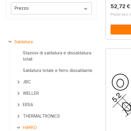
Prezzo 
52,72 €
Prezzo
Prezzi escl. 
Saldatura
Stazioni di saldatura e dissaldatura
totali
Saldatura totale e ferro dissaldante
JBC
WELLER
ERSA
THERMALTRONICS
HAKKO