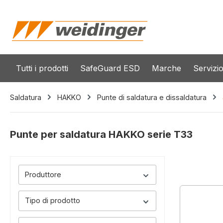
 ricerca
Passa alla navigazione principale
Tutti i prodotti
SafeGuard ESD
Marche
Servizi
Saldatura
HAKKO
Punte di saldatura e dissaldatura
Punte per saldatura HAKKO serie T33
Produttore
Tipo di prodotto