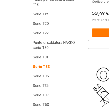
Codice pro
T18
Prezzo 
53,49 €
Serie T19
Prezzi escl. 
Serie T20
Serie T22
Punte di saldatura HAKKO
serie T30
Serie T31
Serie T33
Serie T35
Serie T36
Serie T39
Serie T50