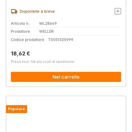
Disponibile a breve
Articolo n.
WL28649
Produttore
WELLER
Codice produttore
T0051325999
Prezzo normale:
18,62 €
Prezzi escl. IVA più costi di spedizione
Nel carrello
Popolare