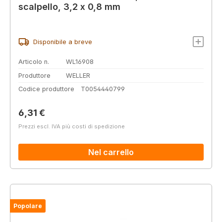
scalpello, 3,2 x 0,8 mm
Disponibile a breve
Articolo n.
WL16908
Produttore
WELLER
Codice produttore
T0054440799
Prezzo normale:
6,31 €
Prezzi escl. IVA più costi di spedizione
Nel carrello
Popolare