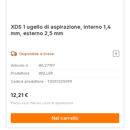
XDS 1 ugello di aspirazione, interno 1,4
mm, esterno 2,5 mm
Disponibile a breve
Articolo n.
WL27197
Produttore
WELLER
Codice produttore
T0051325099
Prezzo normale:
12,21 €
Prezzi escl. IVA più costi di spedizione
Nel carrello