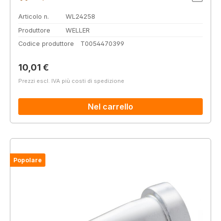
Articolo n.
WL24258
Produttore
WELLER
Codice produttore
T0054470399
Prezzo normale:
10,01 €
Prezzi escl. IVA più costi di spedizione
Nel carrello
Popolare