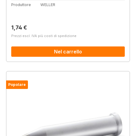
Produttore
WELLER
Prezzo normale:
1,74 €
Prezzi escl. IVA più costi di spedizione
Nel carrello
Popolare