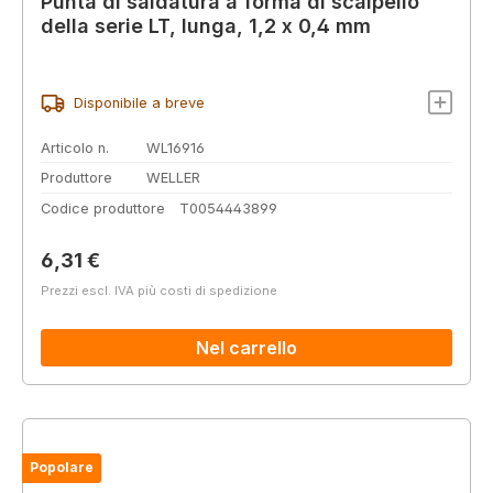
Punta di saldatura a forma di scalpello
della serie LT, lunga, 1,2 x 0,4 mm
Disponibile a breve
Articolo n.
WL16916
Produttore
WELLER
Codice produttore
T0054443899
Prezzo normale:
6,31 €
Prezzi escl. IVA più costi di spedizione
Nel carrello
Popolare