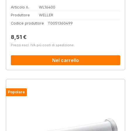
Articolo n.
WL16400
Produttore
WELLER
Codice produttore
T0051360499
Prezzo normale:
8,51 €
Prezzi escl. IVA più costi di spedizione
Nel carrello
Popolare