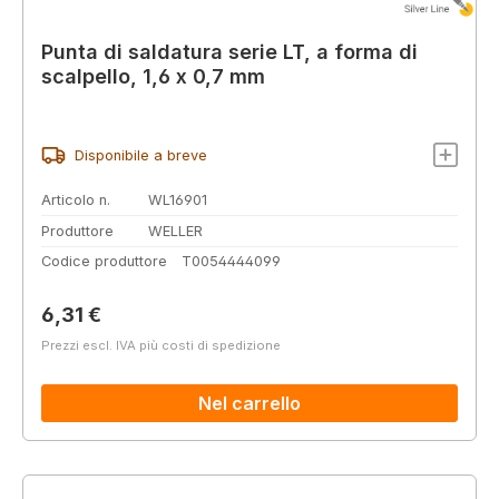
Punta di saldatura serie LT, a forma di
scalpello, 1,6 x 0,7 mm
Disponibile a breve
Articolo n.
WL16901
Produttore
WELLER
Codice produttore
T0054444099
Prezzo normale:
6,31 €
Prezzi escl. IVA più costi di spedizione
Nel carrello