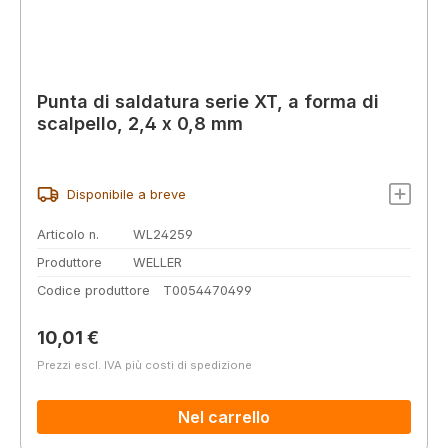
Punta di saldatura serie XT, a forma di
scalpello, 2,4 x 0,8 mm
Disponibile a breve
Articolo n.
WL24259
Produttore
WELLER
Codice produttore
T0054470499
Prezzo normale:
10,01 €
Prezzi escl. IVA più costi di spedizione
Nel carrello