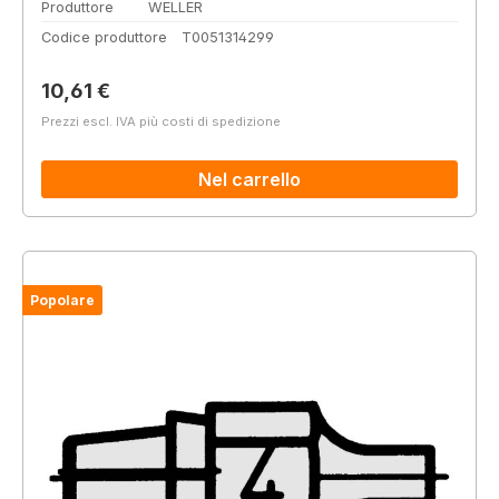
Produttore
WELLER
Codice produttore
T0051314299
Prezzo normale:
10,61 €
Prezzi escl. IVA più costi di spedizione
Nel carrello
Popolare