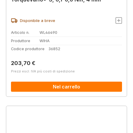
Disponibile a breve
Articolo n.
WL46490
Produttore
WIHA
Codice produttore
36852
Prezzo normale:
203,70 €
Prezzi escl. IVA più costi di spedizione
Nel carrello