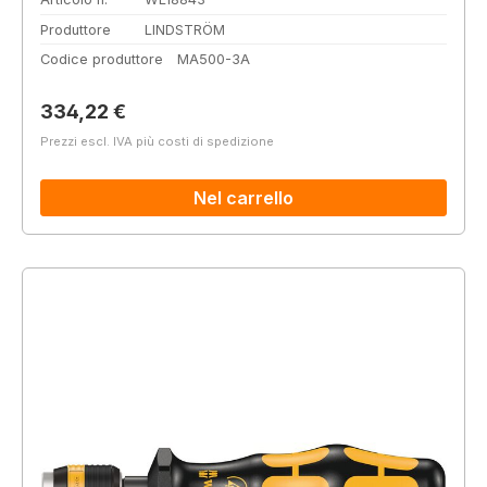
Produttore
LINDSTRÖM
Codice produttore
MA500-3A
Prezzo normale:
334,22 €
Prezzi escl. IVA più costi di spedizione
Nel carrello