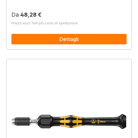
Prezzo normale:
Da
48,28 €
Prezzi escl. IVA più costi di spedizione
Dettagli