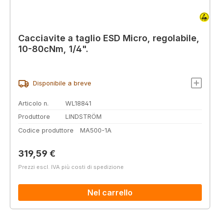
Cacciavite a taglio ESD Micro, regolabile,
10-80cNm, 1/4".
Disponibile a breve
Articolo n.
WL18841
Produttore
LINDSTRÖM
Codice produttore
MA500-1A
Prezzo normale:
319,59 €
Prezzi escl. IVA più costi di spedizione
Nel carrello