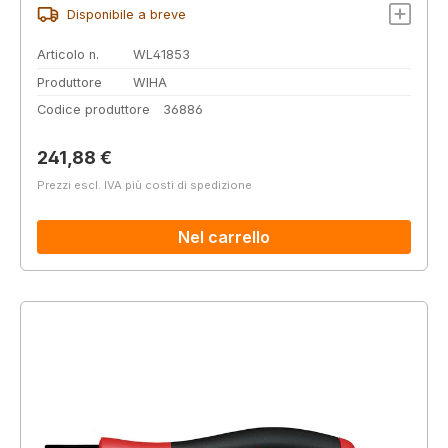
Disponibile a breve
Articolo n.
WL41853
Produttore
WIHA
Codice produttore
36886
Prezzo normale:
241,88 €
Prezzi escl. IVA più costi di spedizione
Nel carrello