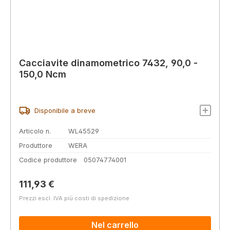
Cacciavite dinamometrico 7432, 90,0 -
150,0 Ncm
Disponibile a breve
Articolo n.
WL45529
Produttore
WERA
Codice produttore
05074774001
Prezzo normale:
111,93 €
Prezzi escl. IVA più costi di spedizione
Nel carrello