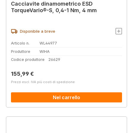
Cacciavite dinamometrico ESD
TorqueVario®-S, 0,4-1 Nm, 4 mm
Disponibile a breve
Articolo n.
WL44977
Produttore
WIHA
Codice produttore
26629
Prezzo normale:
155,99 €
Prezzi escl. IVA più costi di spedizione
Nel carrello