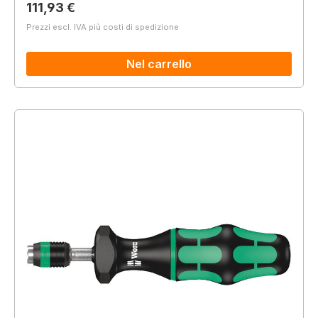
Prezzo normale:
111,93 €
Prezzi escl. IVA più costi di spedizione
Nel carrello