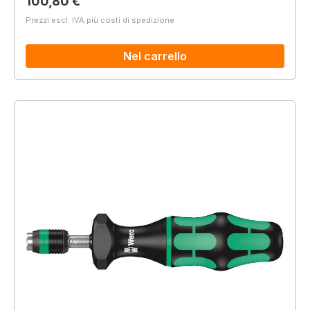
Prezzo normale:
100,80 €
Prezzi escl. IVA più costi di spedizione
Nel carrello