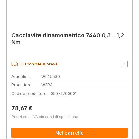
Cacciavite dinamometrico 7440 0,3 - 1,2
Nm
Disponibile a breve
Articolo n.
WL45530
Produttore
WERA
Codice produttore
05074700001
Prezzo normale:
78,67 €
Prezzi escl. IVA più costi di spedizione
Nel carrello