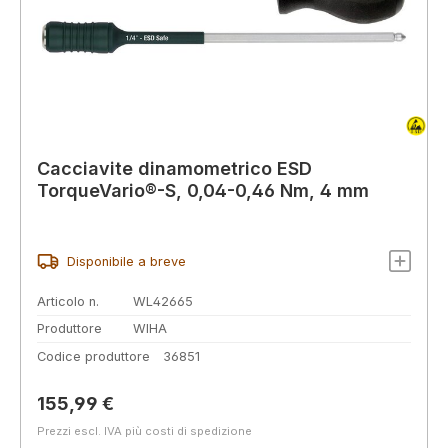
Cacciavite dinamometrico ESD
TorqueVario®-S, 0,04-0,46 Nm, 4 mm
Disponibile a breve
Articolo n.
WL42665
Produttore
WIHA
Codice produttore
36851
Prezzo normale:
155,99 €
Prezzi escl. IVA più costi di spedizione