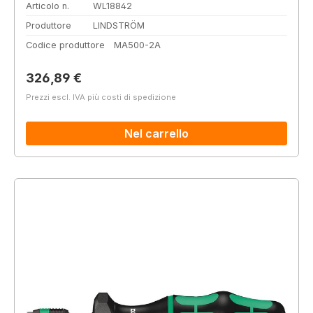
Articolo n.
WL18842
Produttore
LINDSTRÖM
Codice produttore
MA500-2A
Prezzo normale:
326,89 €
Prezzi escl. IVA più costi di spedizione
Nel carrello