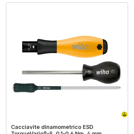
Cacciavite dinamometrico ESD
TorqueVario®-S, 0,1-0,6 Nm, 4 mm