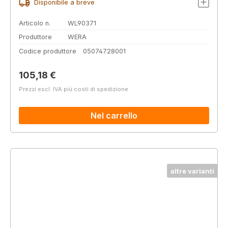
Disponibile a breve
Articolo n.
WL90371
Produttore
WERA
Codice produttore
05074728001
Prezzo normale:
105,18 €
Prezzi escl. IVA più costi di spedizione
Nel carrello
altre varianti