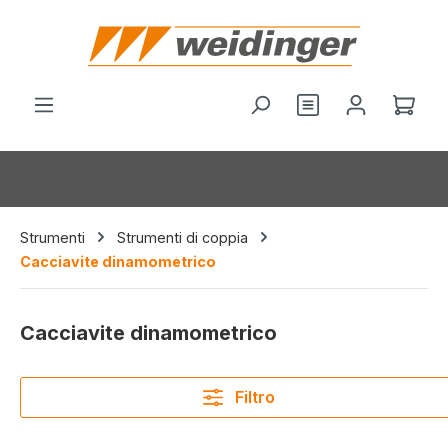
nuto principale
Hai 0 articoli nel
Il c
Strumenti
Strumenti di coppia
Cacciavite dinamometrico
Cacciavite dinamometrico
Filtro