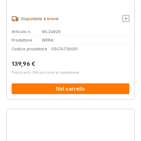
Disponibile a breve
Articolo n.
WL24825
Produttore
WERA
Codice produttore
05074730001
Prezzo normale:
139,96 €
Prezzi escl. IVA più costi di spedizione
Nel carrello