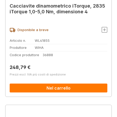
Cacciavite dinamometrico iTorque, 2835
iTorque 1,0-5,0 Nm, dimensione 4
Disponibile a breve
Articolo n.
WL41855
Produttore
WIHA
Codice produttore
36888
Prezzo normale:
248,79 €
Prezzi escl. IVA più costi di spedizione
Nel carrello