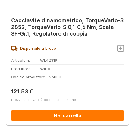
Cacciavite dinamometrico, TorqueVario-S
2852, TorqueVario-S 0,1-0,6 Nm, Scala
SF-Gr.1, Regolatore di coppia
Disponibile a breve
Articolo n.
WL42319
Produttore
WIHA
Codice produttore
26888
Prezzo normale:
121,53 €
Prezzi escl. IVA più costi di spedizione
Nel carrello