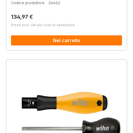
Codice produttore
26462
Prezzo normale:
134,97 €
Prezzi escl. IVA più costi di spedizione
Nel carrello