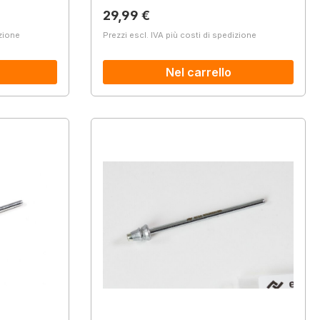
Prezzo normale:
29,99 €
izione
Prezzi escl. IVA più costi di spedizione
Nel carrello