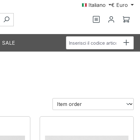
Italiano
€
Euro
Hai 0 articoli nel
Il c
Inserisci il codice articolo
SALE