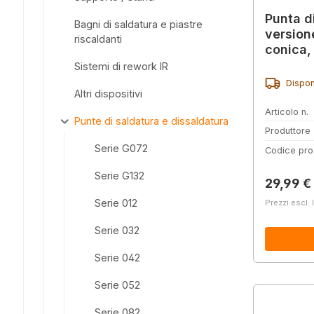
Punta d
Bagni di saldatura e piastre
version
riscaldanti
conica,
0742ED
Sistemi di rework IR
Dispon
Altri dispositivi
Articolo n.
Punte di saldatura e dissaldatura
Produttore
Serie G072
Codice pro
Serie G132
Prezzo 
29,99 €
Serie 012
Prezzi escl. 
Serie 032
Serie 042
Serie 052
Serie 082