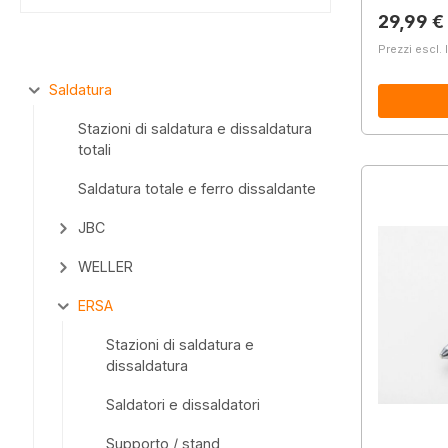
Prezzo 
29,99 €
Prezzi escl. 
Saldatura
Stazioni di saldatura e dissaldatura
totali
Saldatura totale e ferro dissaldante
JBC
WELLER
ERSA
Stazioni di saldatura e
dissaldatura
Saldatori e dissaldatori
Supporto / stand