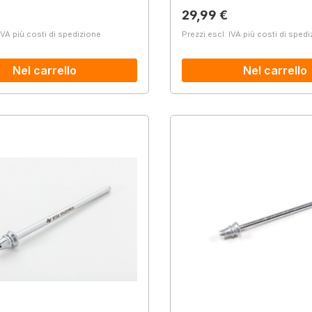
normale:
Prezzo normale:
29,99 €
IVA più costi di spedizione
Prezzi escl. IVA più costi di sped
Nel carrello
Nel carrello