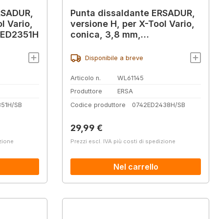
RSADUR,
Punta dissaldante ERSADUR,
l Vario,
versione H, per X-Tool Vario,
42ED2351H
conica, 3,8 mm,
0742ED2438H
Disponibile a breve
Articolo n.
WL61145
Produttore
ERSA
51H/SB
Codice produttore
0742ED2438H/SB
Prezzo normale:
29,99 €
izione
Prezzi escl. IVA più costi di spedizione
Nel carrello