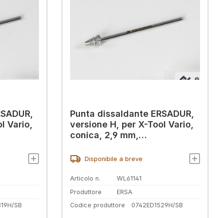
RSADUR,
Punta dissaldante ERSADUR,
l Vario,
versione H, per X-Tool Vario,
conica, 2,9 mm,
0742ED1529H
Disponibile a breve
Articolo n.
WL61141
Produttore
ERSA
19H/SB
Codice produttore
0742ED1529H/SB