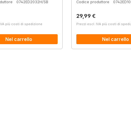
duttore
0742ED2032H/SB
Codice produttore
0742ED10
normale:
Prezzo normale:
29,99 €
IVA più costi di spedizione
Prezzi escl. IVA più costi di sped
Nel carrello
Nel carrello