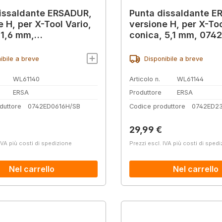
issaldante ERSADUR,
Punta dissaldante E
e H, per X-Tool Vario,
versione H, per X-Too
 1,6 mm,
conica, 5,1 mm, 07
0616H
ibile a breve
Disponibile a breve
WL61140
Articolo n.
WL61144
ERSA
Produttore
ERSA
duttore
0742ED0616H/SB
Codice produttore
0742ED23
normale:
Prezzo normale:
29,99 €
IVA più costi di spedizione
Prezzi escl. IVA più costi di sped
Nel carrello
Nel carrello