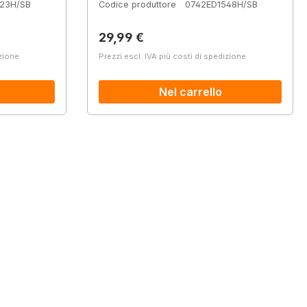
23H/SB
Codice produttore
0742ED1548H/SB
Prezzo normale:
29,99 €
izione
Prezzi escl. IVA più costi di spedizione
Nel carrello