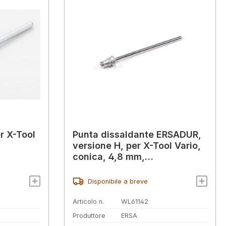
r X-Tool
Punta dissaldante ERSADUR,
m
versione H, per X-Tool Vario,
conica, 4,8 mm,
0742ED1548H
Disponibile a breve
Articolo n.
WL61142
Produttore
ERSA