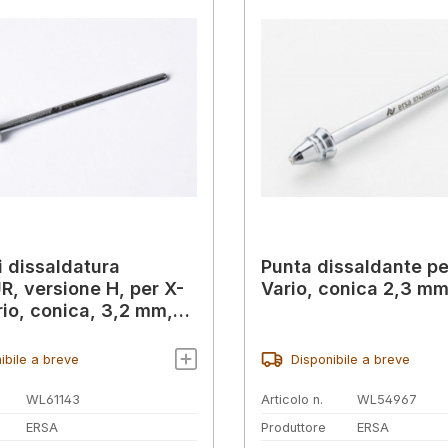
i dissaldatura
Punta dissaldante pe
, versione H, per X-
Vario, conica 2,3 m
rio, conica, 3,2 mm,
2032H
ibile a breve
Disponibile a breve
WL61143
Articolo n.
WL54967
ERSA
Produttore
ERSA