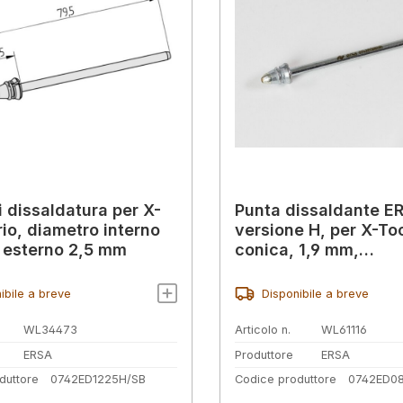
i dissaldatura per X-
Punta dissaldante E
rio, diametro interno
versione H, per X-Too
 esterno 2,5 mm
conica, 1,9 mm,
0742ED0819H
ibile a breve
Disponibile a breve
WL34473
Articolo n.
WL61116
ERSA
Produttore
ERSA
duttore
0742ED1225H/SB
Codice produttore
0742ED08