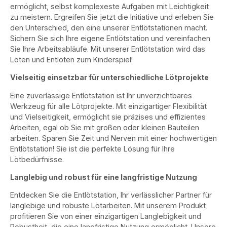
ermöglicht, selbst komplexeste Aufgaben mit Leichtigkeit
zu meistern. Ergreifen Sie jetzt die Initiative und erleben Sie
den Unterschied, den eine unserer Entlötstationen macht.
Sichern Sie sich Ihre eigene Entlötstation und vereinfachen
Sie Ihre Arbeitsabläufe. Mit unserer Entlötstation wird das
Löten und Entlöten zum Kinderspiel!
Vielseitig einsetzbar für unterschiedliche Lötprojekte
Eine zuverlässige Entlötstation ist Ihr unverzichtbares
Werkzeug für alle Lötprojekte. Mit einzigartiger Flexibilität
und Vielseitigkeit, ermöglicht sie präzises und effizientes
Arbeiten, egal ob Sie mit großen oder kleinen Bauteilen
arbeiten. Sparen Sie Zeit und Nerven mit einer hochwertigen
Entlötstation! Sie ist die perfekte Lösung für Ihre
Lötbedürfnisse.
Langlebig und robust für eine langfristige Nutzung
Entdecken Sie die Entlötstation, Ihr verlässlicher Partner für
langlebige und robuste Lötarbeiten. Mit unserem Produkt
profitieren Sie von einer einzigartigen Langlebigkeit und
Robustheit, die eine langfristige Nutzung ermöglicht. Unsere