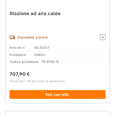
Stazione ad aria calda
Disponibile a breve
Articolo n.
WL36267
Produttore
HAKKO
Codice produttore
FR 810B-15
Prezzo normale:
707,90 €
Prezzi escl. IVA più costi di spedizione
Nel carrello