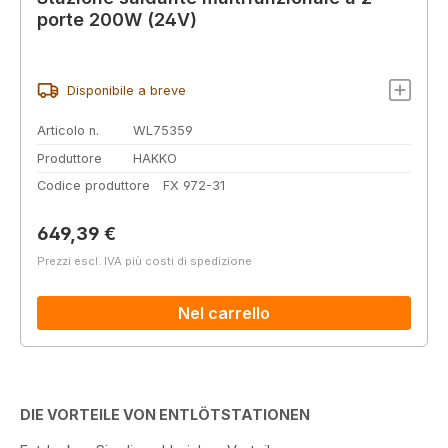
porte 200W (24V)
Disponibile a breve
Articolo n.
WL75359
Produttore
HAKKO
Codice produttore
FX 972-31
Prezzo normale:
649,39 €
Prezzi escl. IVA più costi di spedizione
Nel carrello
DIE VORTEILE VON ENTLÖTSTATIONEN