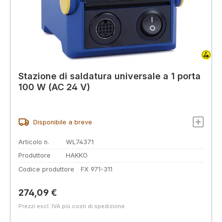
Stazione di saldatura universale a 1 porta
100 W (AC 24 V)
Disponibile a breve
Articolo n.
WL74371
Produttore
HAKKO
Codice produttore
FX 971-311
Prezzo normale:
274,09 €
Prezzi escl. IVA più costi di spedizione