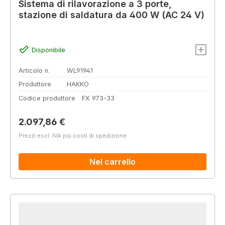
Sistema di rilavorazione a 3 porte,
stazione di saldatura da 400 W (AC 24 V)
Disponibile
Articolo n.
WL91941
Produttore
HAKKO
Codice produttore
FX 973-33
Prezzo normale:
2.097,86 €
Prezzi escl. IVA più costi di spedizione
Nel carrello