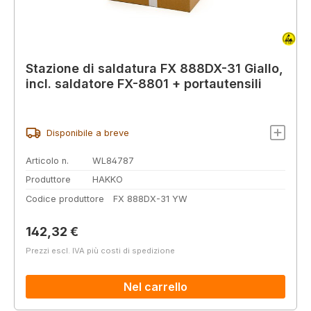
Stazione di saldatura FX 888DX-31 Giallo,
incl. saldatore FX-8801 + portautensili
Disponibile a breve
Articolo n.
WL84787
Produttore
HAKKO
Codice produttore
FX 888DX-31 YW
Prezzo normale:
142,32 €
Prezzi escl. IVA più costi di spedizione
Nel carrello