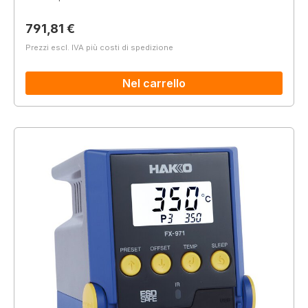
Prezzo normale:
791,81 €
Prezzi escl. IVA più costi di spedizione
Nel carrello