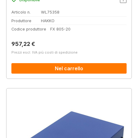
Articolo n.
WL75358
Produttore
HAKKO
Codice produttore
FX 805-20
Prezzo normale:
957,22 €
Prezzi escl. IVA più costi di spedizione
Nel carrello