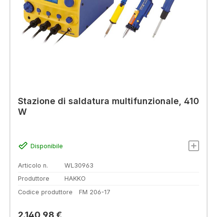
Stazione di saldatura multifunzionale, 410
W
Disponibile
Articolo n.
WL30963
Produttore
HAKKO
Codice produttore
FM 206-17
Prezzo normale:
2.140,98 €