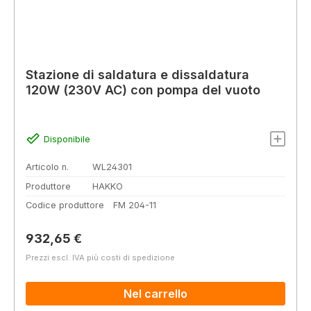
Stazione di saldatura e dissaldatura
120W (230V AC) con pompa del vuoto
Disponibile
Articolo n.
WL24301
Produttore
HAKKO
Codice produttore
FM 204-11
Prezzo normale:
932,65 €
Prezzi escl. IVA più costi di spedizione
Nel carrello