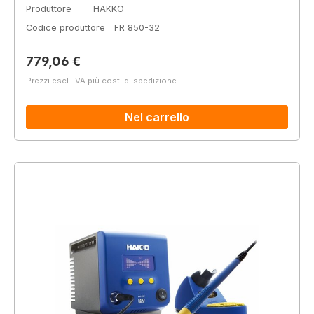
Produttore
HAKKO
Codice produttore
FR 850-32
Prezzo normale:
779,06 €
Prezzi escl. IVA più costi di spedizione
Nel carrello