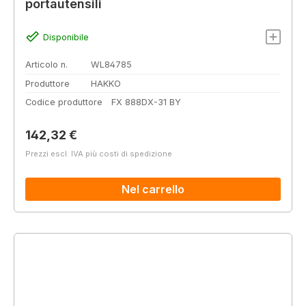
portautensili
Disponibile
Articolo n.
WL84785
Produttore
HAKKO
Codice produttore
FX 888DX-31 BY
Prezzo normale:
142,32 €
Prezzi escl. IVA più costi di spedizione
Nel carrello