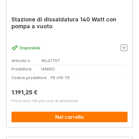
Stazione di dissaldatura 140 Watt con
pompa a vuoto
Disponibile
Articolo n.
WL47707
Produttore
HAKKO
Codice produttore
FR 410-70
Prezzo normale:
1.191,25 €
Prezzi escl. IVA più costi di spedizione
Nel carrello