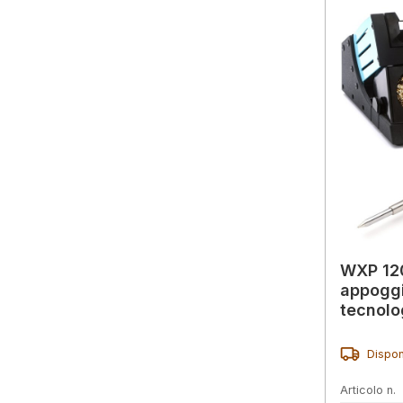
WXP 120
appoggi
tecnolo
Dispon
Articolo n.