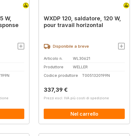
65 W,
WXDP 120, saldatore, 120 W,
esponse
pour travail horizontal
Disponibile a breve
Articolo n.
WL30621
Produttore
WELLER
1199N
Codice produttore
T0051320199N
Prezzo normale:
337,39 €
izione
Prezzi escl. IVA più costi di spedizione
Nel carrello