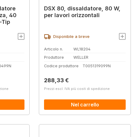
datore
DSX 80, dissaldatore, 80 W,
zza, 40
per lavori orizzontali
-Tip
Disponibile a breve
Articolo n.
WL18204
Produttore
WELLER
0499N
Codice produttore
T0051319099N
Prezzo normale:
288,33 €
izione
Prezzi escl. IVA più costi di spedizione
Nel carrello