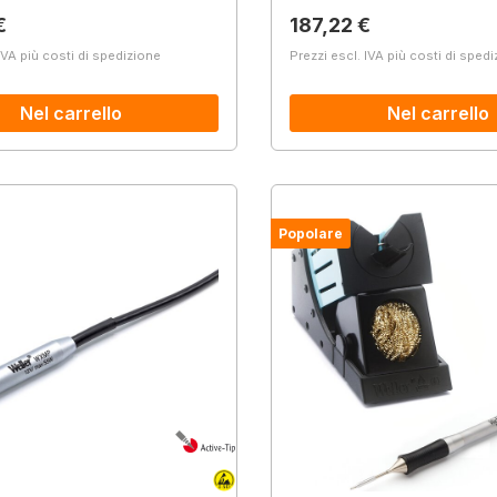
normale:
Prezzo normale:
€
187,22 €
IVA più costi di spedizione
Prezzi escl. IVA più costi di sped
Nel carrello
Nel carrello
Popolare