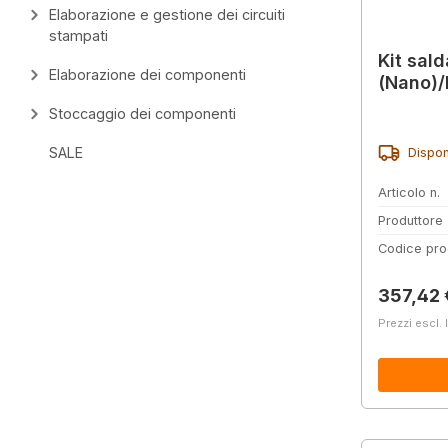
Elaborazione e gestione dei circuiti
stampati
Kit sald
Elaborazione dei componenti
(Nano)/
Stoccaggio dei componenti
SALE
Dispon
Articolo n.
Produttore
Codice pro
Prezzo 
357,42 
Prezzi escl. 