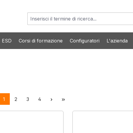
o ESD
Corsi di formazione
Configuratori
L'azienda
Pagina
Pagina
Pagina
Pagina
1
2
3
4