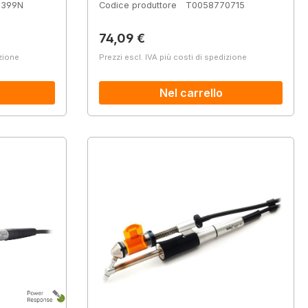
9399N
Codice produttore
T0058770715
Prezzo normale:
74,09 €
izione
Prezzi escl. IVA più costi di spedizione
Nel carrello