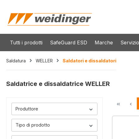
 ricerca
Passa alla navigazione principale
Tutti i prodotti
SafeGuard ESD
Marche
Servizi
Saldatura
WELLER
Saldatori e dissaldatori
Saldatrice e dissaldatrice WELLER
Produttore
Tipo di prodotto