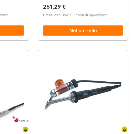
Prezzo normale:
251,29 €
izione
Prezzi escl. IVA più costi di spedizione
Nel carrello