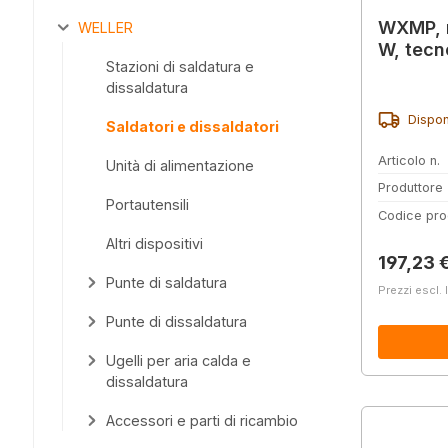
WXMP, m
WELLER
W, tecn
Stazioni di saldatura e
dissaldatura
Dispon
Saldatori e dissaldatori
Articolo n.
Unità di alimentazione
Produttore
Portautensili
Codice pro
Altri dispositivi
Prezzo 
197,23 
Punte di saldatura
Prezzi escl. 
Punte di dissaldatura
Ugelli per aria calda e
dissaldatura
Accessori e parti di ricambio