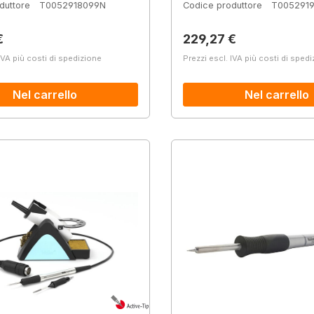
duttore
T0052918099N
Codice produttore
T005291
normale:
Prezzo normale:
€
229,27 €
IVA più costi di spedizione
Prezzi escl. IVA più costi di sped
Nel carrello
Nel carrello