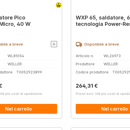
atore Pico
WXP 65, saldatore, 
Micro, 40 W
tecnologia Power-R
ibile a breve
Disponibile a breve
WL81054
Articolo n.
WL26973
WELLER
Produttore
WELLER
duttore
T0052923899
Codice produttore
T005292
normale:
Prezzo normale:
€
264,31 €
IVA più costi di spedizione
Prezzi escl. IVA più costi di sped
Nel carrello
Nel carrello