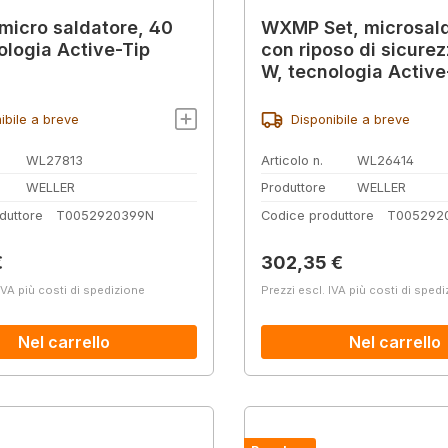
icro saldatore, 40
WXMP Set, microsal
ologia Active-Tip
con riposo di sicure
W, tecnologia Active
ibile a breve
Disponibile a breve
WL27813
Articolo n.
WL26414
WELLER
Produttore
WELLER
duttore
T0052920399N
Codice produttore
T005292
normale:
Prezzo normale:
€
302,35 €
IVA più costi di spedizione
Prezzi escl. IVA più costi di sped
Nel carrello
Nel carrello