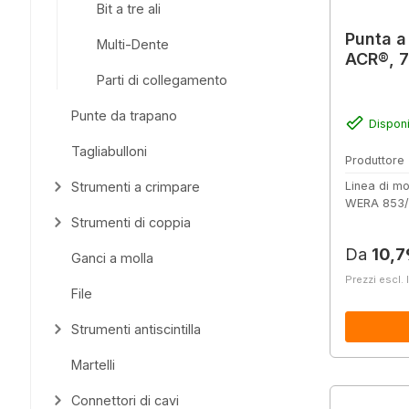
Bit a tre ali
Punta a
Multi-Dente
ACR®, 7
Parti di collegamento
Punte da trapano
Disponi
Tagliabulloni
Produttore
Strumenti a crimpare
Linea di mo
WERA 853/
Strumenti di coppia
Prezzo 
Da
10,7
Ganci a molla
Prezzi escl. 
File
Strumenti antiscintilla
Martelli
Connettori di cavi