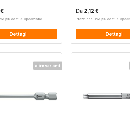
normale:
Prezzo normale:
 €
Da
2,12 €
IVA più costi di spedizione
Prezzi escl. IVA più costi di sped
Dettagli
Dettagli
altre varianti