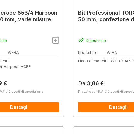
 croce 853/4 Harpoon
Bit Professional TOR
0 mm, varie misure
50 mm, confezione d
bile
Disponibile
WERA
Produttore
WIHA
delli
Linea di modelli
Wiha 7045 
4 Harpoon ACR®
normale:
Prezzo normale:
9 €
Da
3,86 €
IVA più costi di spedizione
Prezzi escl. IVA più costi di sped
Dettagli
Dettagli