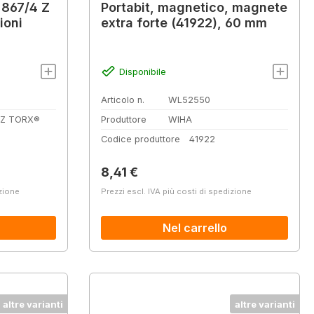
 867/4 Z
Portabit, magnetico, magnete
ioni
extra forte (41922), 60 mm
Disponibile
Articolo n.
WL52550
 Z TORX®
Produttore
WIHA
Codice produttore
41922
Prezzo normale:
8,41 €
izione
Prezzi escl. IVA più costi di spedizione
Nel carrello
altre varianti
altre varianti