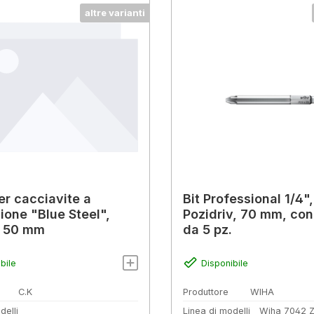
altre varianti
er cacciavite a
Bit Professional 1/4",
ione "Blue Steel",
Pozidriv, 70 mm, co
s, 50 mm
da 5 pz.
bile
Disponibile
C.K
Produttore
WIHA
delli
Linea di modelli
Wiha 7042 