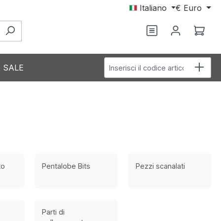
Italiano
€
Euro
Il c
Inserisci il codice articolo
SALE
to
Pentalobe Bits
Pezzi scanalati
Parti di