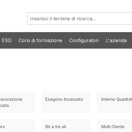
o ESD
Corsi di formazione
Configuratori
L'azienda
 lavorazione
Esagono Incassato
Interno Quadra
ciata
orx
Bit a tre ali
Multi-Dente