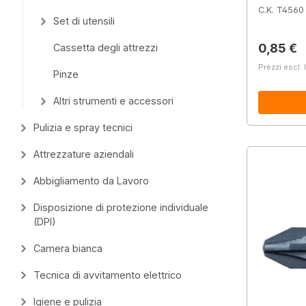
C.K. T4560
Set di utensili
Prezzo 
0,85 €
Cassetta degli attrezzi
Prezzi escl. 
Pinze
Altri strumenti e accessori
Pulizia e spray tecnici
Attrezzature aziendali
Abbigliamento da Lavoro
Disposizione di protezione individuale
(DPI)
Camera bianca
Tecnica di avvitamento elettrico
Igiene e pulizia