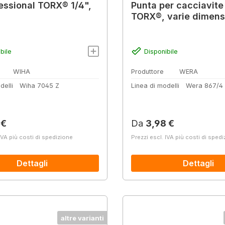
fessional TORX® 1/4",
Punta per cacciavite
TORX®, varie dimens
bile
Disponibile
WIHA
Produttore
WERA
delli
Wiha 7045 Z
Linea di modelli
Wera 867/4
normale:
Prezzo normale:
 €
Da
3,98 €
IVA più costi di spedizione
Prezzi escl. IVA più costi di sped
Dettagli
Dettagli
altre varianti