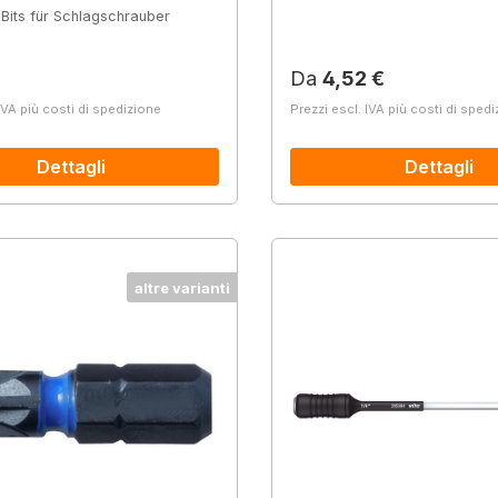
 Bits für Schlagschrauber
normale:
Prezzo normale:
Da
4,52 €
IVA più costi di spedizione
Prezzi escl. IVA più costi di sped
Dettagli
Dettagli
altre varianti