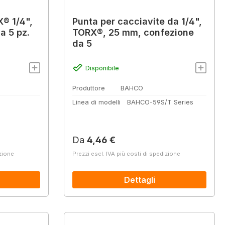
X® 1/4",
Punta per cacciavite da 1/4",
a 5 pz.
TORX®, 25 mm, confezione
da 5
Disponibile
Produttore
BAHCO
Z
Linea di modelli
BAHCO-59S/T Series
Prezzo normale:
Da
4,46 €
izione
Prezzi escl. IVA più costi di spedizione
Dettagli