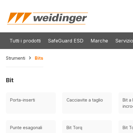
 ricerca
Passa alla navigazione principale
Tutti i prodotti
SafeGuard ESD
Marche
Servizi
Strumenti
Bits
Bit
Porta-inserti
Cacciavite a taglio
Bit a
incro
Punte esagonali
Bit Torq
Bit T