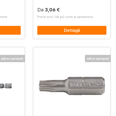
Prezzo normale:
Da
3,06 €
izione
Prezzi escl. IVA più costi di spedizione
Dettagli
altre varianti
altre varianti