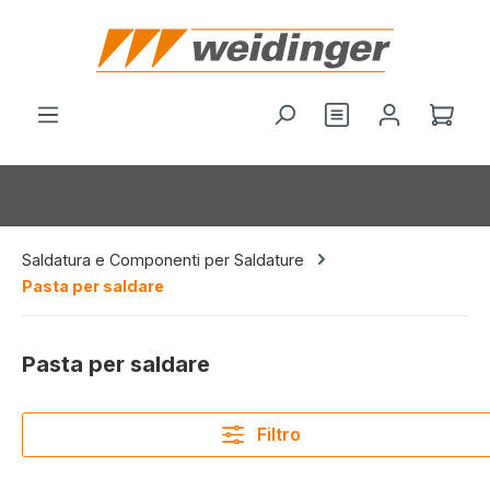
nuto principale
Hai 0 articoli nel
Il c
Saldatura e Componenti per Saldature
Pasta per saldare
Pasta per saldare
Filtro