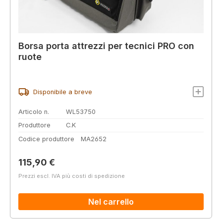
Borsa porta attrezzi per tecnici PRO con
ruote
Disponibile a breve
Articolo n.
WL53750
Produttore
C.K
Codice produttore
MA2652
Prezzo normale:
115,90 €
Prezzi escl. IVA più costi di spedizione
Nel carrello