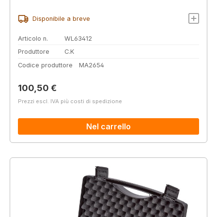
Disponibile a breve
Articolo n.
WL63412
Produttore
C.K
Codice produttore
MA2654
Prezzo normale:
100,50 €
Prezzi escl. IVA più costi di spedizione
Nel carrello