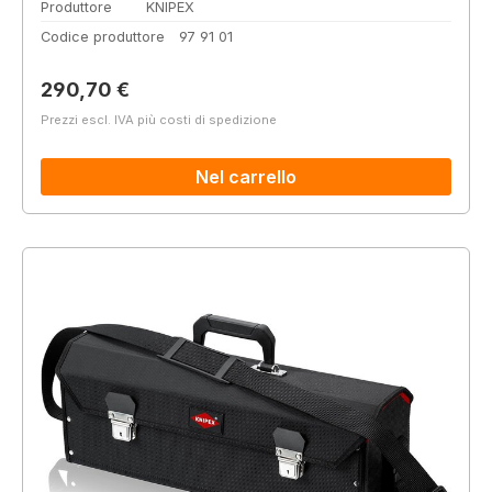
Produttore
KNIPEX
Codice produttore
97 91 01
Prezzo normale:
290,70 €
Prezzi escl. IVA più costi di spedizione
Nel carrello