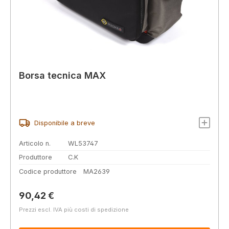
Borsa tecnica MAX
Disponibile a breve
Articolo n.
WL53747
Produttore
C.K
Codice produttore
MA2639
Prezzo normale:
90,42 €
Prezzi escl. IVA più costi di spedizione