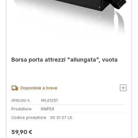
Borsa porta attrezzi "allungata", vuota
Disponibile a breve
Articolo n.
WL61251
Produttore
KNIPEX
Codice produttore
00 21 07 LE
Prezzo normale:
59,90 €