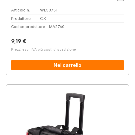
Articolo n.
WL53751
Produttore
C.K
Codice produttore
MA2740
Prezzo normale:
9,19 €
Prezzi escl. IVA più costi di spedizione
Nel carrello