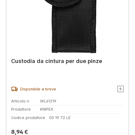
Custodia da cintura per due pinze
Disponibile a breve
Articolo n.
WL61219
Produttore
KNIPEX
Codice produttore
00 19 72 LE
Prezzo normale:
8,94 €