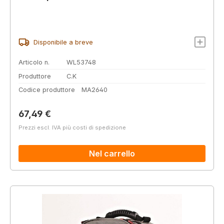
Disponibile a breve
Articolo n.
WL53748
Produttore
C.K
Codice produttore
MA2640
Prezzo normale:
67,49 €
Prezzi escl. IVA più costi di spedizione
Nel carrello