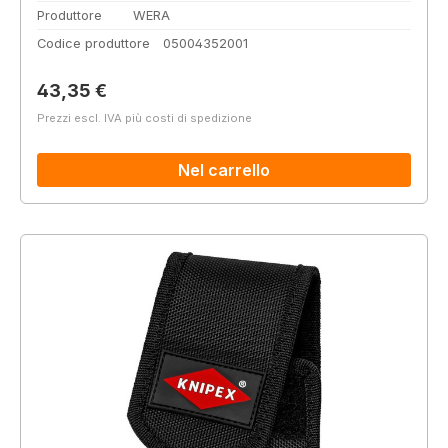
Produttore
WERA
Codice produttore
05004352001
Prezzo normale:
43,35 €
Prezzi escl. IVA più costi di spedizione
Nel carrello