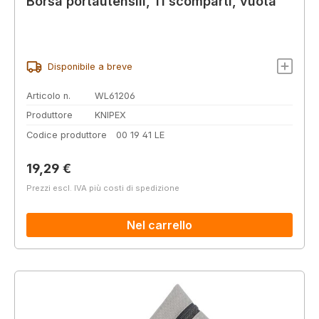
Borsa portautensili, 11 scomparti, vuota
Disponibile a breve
Articolo n.
WL61206
Produttore
KNIPEX
Codice produttore
00 19 41 LE
Prezzo normale:
19,29 €
Prezzi escl. IVA più costi di spedizione
Nel carrello