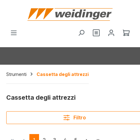
nuto principale
Hai 0 articoli nel
Il c
Strumenti
Cassetta degli attrezzi
Cassetta degli attrezzi
Filtro
Pagina
Pagina
Pagina
Pagina
Pagina