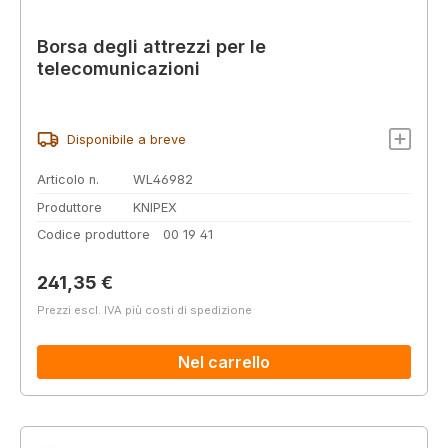
Borsa degli attrezzi per le
telecomunicazioni
Disponibile a breve
Articolo n.
WL46982
Produttore
KNIPEX
Codice produttore
00 19 41
Prezzo normale:
241,35 €
Prezzi escl. IVA più costi di spedizione
Nel carrello