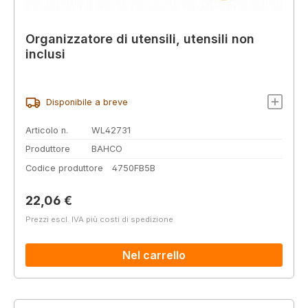
Organizzatore di utensili, utensili non
inclusi
Disponibile a breve
Articolo n.
WL42731
Produttore
BAHCO
Codice produttore
4750FB5B
Prezzo normale:
22,06 €
Prezzi escl. IVA più costi di spedizione
Nel carrello