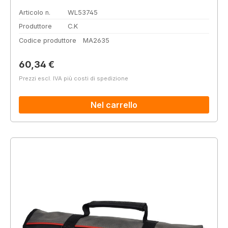
Articolo n.
WL53745
Produttore
C.K
Codice produttore
MA2635
Prezzo normale:
60,34 €
Prezzi escl. IVA più costi di spedizione
Nel carrello