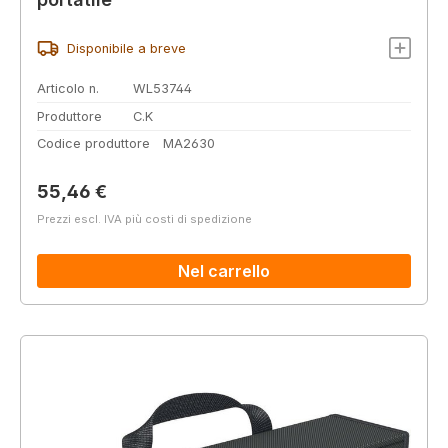
Disponibile a breve
Articolo n.
WL53744
Produttore
C.K
Codice produttore
MA2630
Prezzo normale:
55,46 €
Prezzi escl. IVA più costi di spedizione
Nel carrello