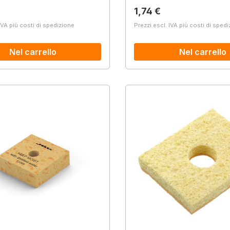
normale:
Prezzo normale:
1,74 €
IVA più costi di spedizione
Prezzi escl. IVA più costi di sped
Nel carrello
Nel carrello