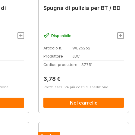
 di
Spugna di pulizia per BT / BD
Disponibile
Articolo n.
WL25262
Produttore
JBC
Codice produttore
S7751
Prezzo normale:
3,78 €
izione
Prezzi escl. IVA più costi di spedizione
Nel carrello