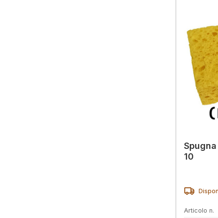
Spugna 
10
Dispon
Articolo n.