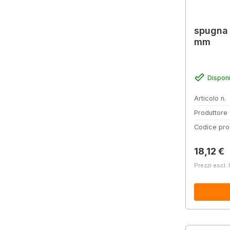
spugna a
mm
Disponi
Articolo n.
Produttore
Codice pro
Prezzo 
18,12 €
Prezzi escl. 