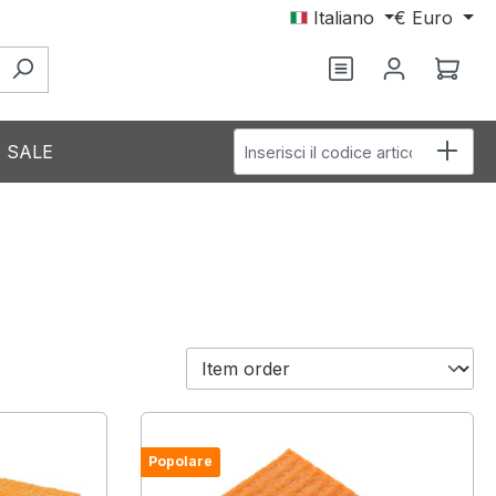
Italiano
€
Euro
Hai 0 articoli nel
Il c
Inserisci il codice articolo
SALE
Popolare