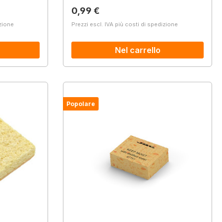
Prezzo normale:
0,99 €
izione
Prezzi escl. IVA più costi di spedizione
Nel carrello
Popolare