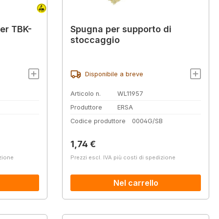
er TBK-
Spugna per supporto di
stoccaggio
Disponibile a breve
Articolo n.
WL11957
Produttore
ERSA
8
Codice produttore
0004G/SB
Prezzo normale:
1,74 €
izione
Prezzi escl. IVA più costi di spedizione
Nel carrello