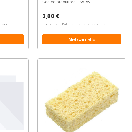
Codice produttore
S6169
Prezzo normale:
2,80 €
izione
Prezzi escl. IVA più costi di spedizione
Nel carrello