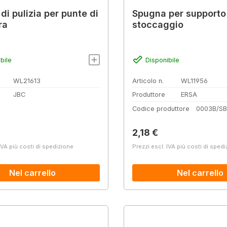
di pulizia per punte di
Spugna per supporto
ra
stoccaggio
bile
Disponibile
WL21613
Articolo n.
WL11956
JBC
Produttore
ERSA
Codice produttore
0003B/SB
normale:
Prezzo normale:
2,18 €
IVA più costi di spedizione
Prezzi escl. IVA più costi di sped
Nel carrello
Nel carrello