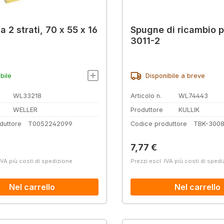
 2 strati, 70 x 55 x 16
Spugne di ricambio p
3011-2
bile
Disponibile a breve
WL33218
Articolo n.
WL74443
WELLER
Produttore
KULLIK
duttore
T0052242099
Codice produttore
TBK-300
normale:
Prezzo normale:
7,77 €
IVA più costi di spedizione
Prezzi escl. IVA più costi di sped
Nel carrello
Nel carrello