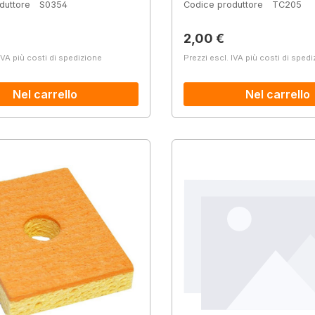
duttore
S0354
Codice produttore
TC205
normale:
Prezzo normale:
2,00 €
IVA più costi di spedizione
Prezzi escl. IVA più costi di sped
Nel carrello
Nel carrello