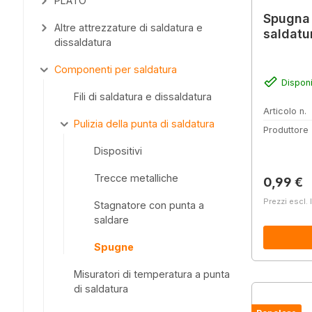
PLATO
Spugna 
Altre attrezzature di saldatura e
saldatu
dissaldatura
Componenti per saldatura
Disponi
Fili di saldatura e dissaldatura
Articolo n.
Pulizia della punta di saldatura
Produttore
Dispositivi
Trecce metalliche
Prezzo 
0,99 €
Prezzi escl. 
Stagnatore con punta a
saldare
Spugne
Misuratori di temperatura a punta
di saldatura