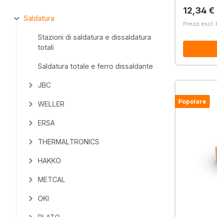
Prezzo 
12,34 €
Saldatura
Prezzi escl. 
Stazioni di saldatura e dissaldatura
totali
Saldatura totale e ferro dissaldante
JBC
Popolare
WELLER
ERSA
THERMALTRONICS
HAKKO
METCAL
OKI