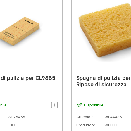
di pulizia per CL9885
Spugna di pulizia pe
Riposo di sicurezza
bile
Disponibile
WL26456
Articolo n.
WL44485
JBC
Produttore
WELLER