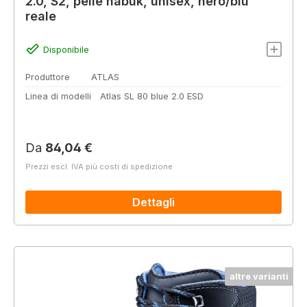
2.0, S2, pelle nabuk, unisex, nero/blu
reale
Disponibile
Produttore
ATLAS
Linea di modelli
Atlas SL 80 blue 2.0 ESD
Prezzo normale:
Da
84,04 €
Prezzi escl. IVA più costi di spedizione
Dettagli
altre varianti