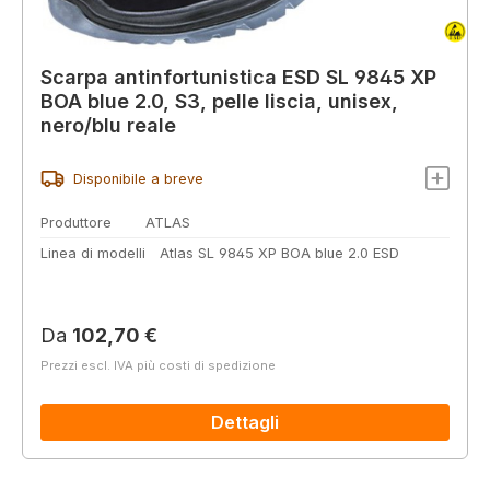
Scarpa antinfortunistica ESD SL 9845 XP
BOA blue 2.0, S3, pelle liscia, unisex,
nero/blu reale
Disponibile a breve
Produttore
ATLAS
Linea di modelli
Atlas SL 9845 XP BOA blue 2.0 ESD
Prezzo normale:
Da
102,70 €
Prezzi escl. IVA più costi di spedizione
Dettagli