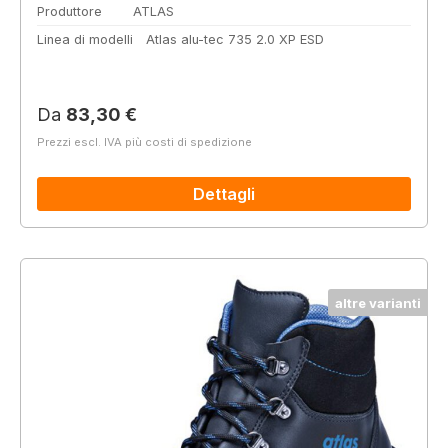
Produttore
ATLAS
Linea di modelli
Atlas alu-tec 735 2.0 XP ESD
Prezzo normale:
Da
83,30 €
Prezzi escl. IVA più costi di spedizione
Dettagli
altre varianti