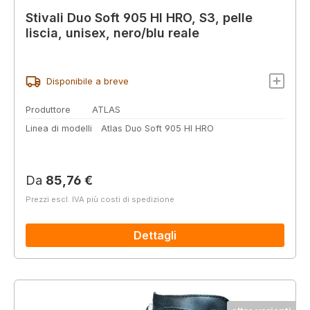
Stivali Duo Soft 905 HI HRO, S3, pelle
liscia, unisex, nero/blu reale
Disponibile a breve
Produttore
ATLAS
Linea di modelli
Atlas Duo Soft 905 HI HRO
Prezzo normale:
Da
85,76 €
Prezzi escl. IVA più costi di spedizione
Dettagli