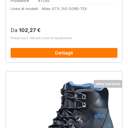
Produttore
ATLAS
Linea di modelli
Atlas GTX 745 GORE-TEX
Prezzo normale:
Da
102,27 €
Prezzi escl. IVA più costi di spedizione
Dettagli
altre varianti