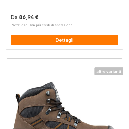
Prezzo normale:
Da
86,94 €
Prezzi escl. IVA più costi di spedizione
Dettagli
altre varianti