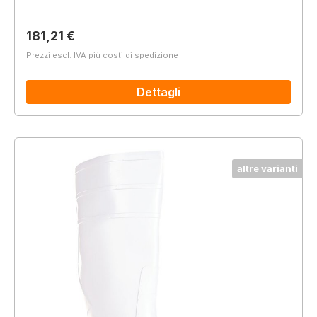
Prezzo normale:
181,21 €
Prezzi escl. IVA più costi di spedizione
Dettagli
altre varianti