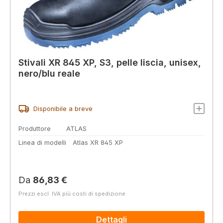
Stivali XR 845 XP, S3, pelle liscia, unisex,
nero/blu reale
Disponibile a breve
Produttore
ATLAS
Linea di modelli
Atlas XR 845 XP
Prezzo normale:
Da
86,83 €
Prezzi escl. IVA più costi di spedizione
Dettagli