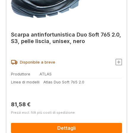
Scarpa antinfortunistica Duo Soft 765 2.0,
S3, pelle liscia, unisex, nero
Disponibile a breve
Produttore
ATLAS
Linea di modelli
Atlas Duo Soft 765 2.0
Prezzo normale:
81,58 €
Prezzi escl. IVA più costi di spedizione
Dettagli