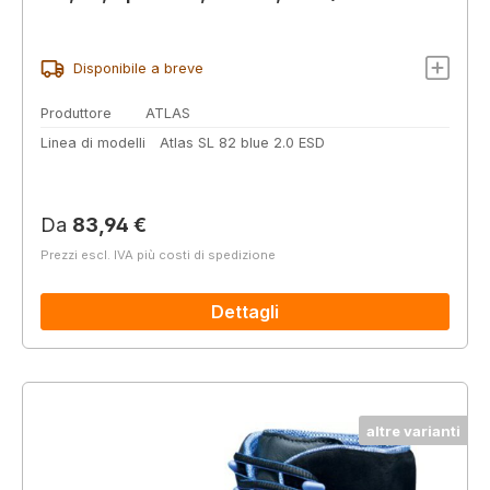
Disponibile a breve
Produttore
ATLAS
Linea di modelli
Atlas SL 82 blue 2.0 ESD
Prezzo normale:
Da
83,94 €
Prezzi escl. IVA più costi di spedizione
Dettagli
altre varianti