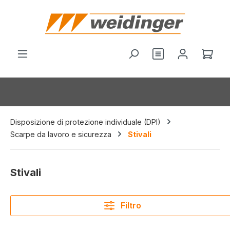
nuto principale
Hai 0 articoli nel
Il c
Disposizione di protezione individuale (DPI)
Scarpe da lavoro e sicurezza
Stivali
Stivali
Filtro