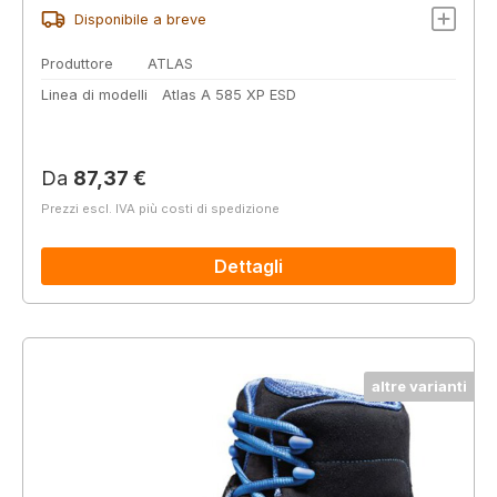
Disponibile a breve
Produttore
ATLAS
Linea di modelli
Atlas A 585 XP ESD
Prezzo normale:
Da
87,37 €
Prezzi escl. IVA più costi di spedizione
Dettagli
altre varianti