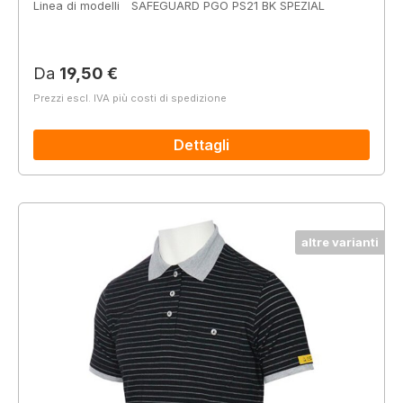
Linea di modelli
SAFEGUARD PGO PS21 BK SPEZIAL
Prezzo normale:
Da
19,50 €
Prezzi escl. IVA più costi di spedizione
Dettagli
altre varianti