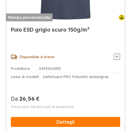
Stampa personalizzata
Polo ESD grigio scuro 150g/m²
Disponibile a breve
Produttore
SAFEGUARD
Linea di modelli
SafeGuard PRO Poloshirt dunkelgrau
Prezzo normale:
Da
26,56 €
Prezzi escl. IVA più costi di spedizione
Dettagli