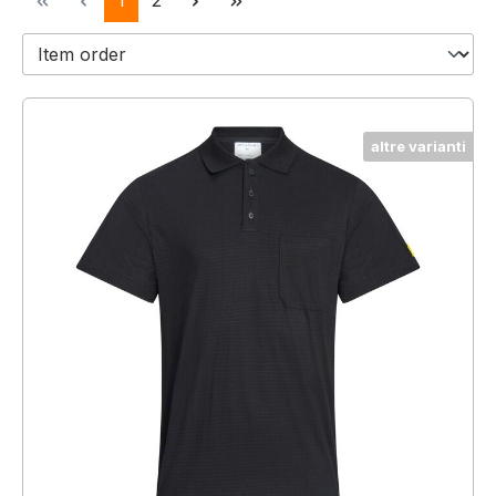
1
2
altre varianti