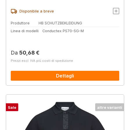
Disponibile a breve
Produttore
HB SCHUTZBEKLEIDUNG
Linea di modelli
Conductex PS70-SG-M
Prezzo normale:
Da
50,68 €
Prezzi escl. IVA più costi di spedizione
Dettagli
Sale
altre varianti