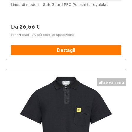
Linea di modelli
SafeGuard PRO Poloshirts royalblau
Prezzo normale:
Da
26,56 €
Prezzi escl. IVA più costi di spedizione
Dettagli
altre varianti