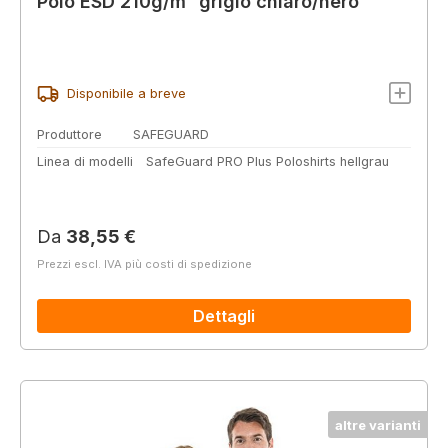
Polo ESD 210g/m² grigio chiaro/nero
Disponibile a breve
Produttore
SAFEGUARD
Linea di modelli
SafeGuard PRO Plus Poloshirts hellgrau
Prezzo normale:
Da
38,55 €
Prezzi escl. IVA più costi di spedizione
Dettagli
altre varianti