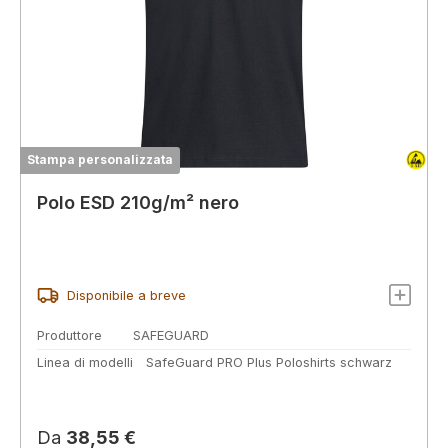
Stampa personalizzata
Polo ESD 210g/m² nero
Disponibile a breve
Produttore
SAFEGUARD
Linea di modelli
SafeGuard PRO Plus Poloshirts schwarz
Prezzo normale:
Da
38,55 €