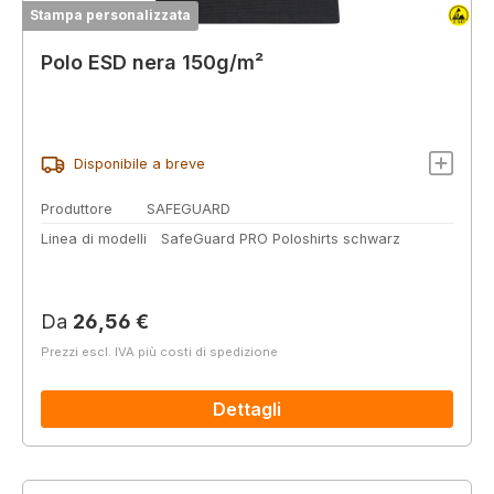
Stampa personalizzata
Polo ESD nera 150g/m²
Disponibile a breve
Produttore
SAFEGUARD
Linea di modelli
SafeGuard PRO Poloshirts schwarz
Prezzo normale:
Da
26,56 €
Prezzi escl. IVA più costi di spedizione
Dettagli