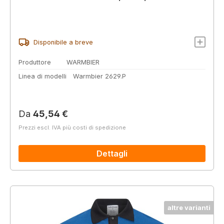
Disponibile a breve
Produttore
WARMBIER
Linea di modelli
Warmbier 2629.P
Prezzo normale:
Da
45,54 €
Prezzi escl. IVA più costi di spedizione
Dettagli
altre varianti