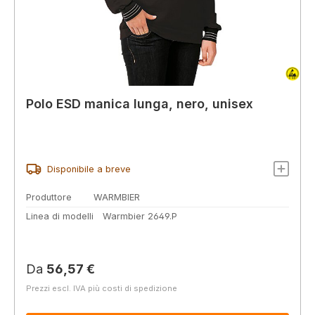
Polo ESD manica lunga, nero, unisex
Disponibile a breve
Produttore
WARMBIER
Linea di modelli
Warmbier 2649.P
Prezzo normale:
Da
56,57 €
Prezzi escl. IVA più costi di spedizione