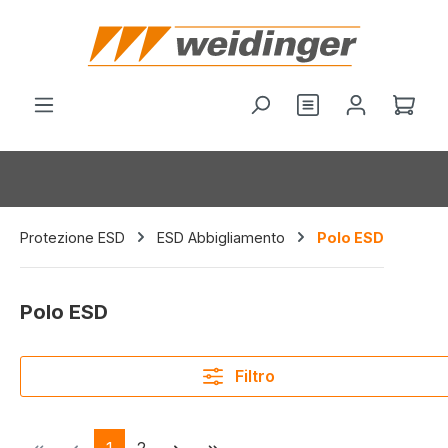
nuto principale
Hai 0 articoli nel
Il c
Protezione ESD
ESD Abbigliamento
Polo ESD
Polo ESD
Filtro
Pagina
Pagina