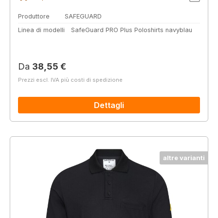
Produttore
SAFEGUARD
Linea di modelli
SafeGuard PRO Plus Poloshirts navyblau
Prezzo normale:
Da
38,55 €
Prezzi escl. IVA più costi di spedizione
Dettagli
altre varianti