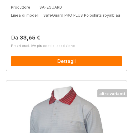
Produttore
SAFEGUARD
Linea di modelli
SafeGuard PRO PLUS Poloshirts royalblau
Prezzo normale:
Da
33,65 €
Prezzi escl. IVA più costi di spedizione
Dettagli
altre varianti