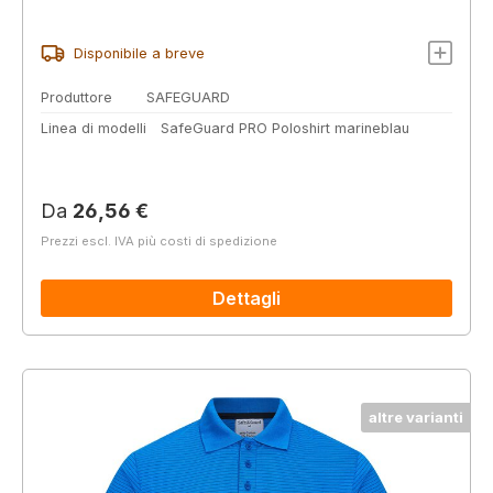
Disponibile a breve
Produttore
SAFEGUARD
Linea di modelli
SafeGuard PRO Poloshirt marineblau
Prezzo normale:
Da
26,56 €
Prezzi escl. IVA più costi di spedizione
Dettagli
altre varianti