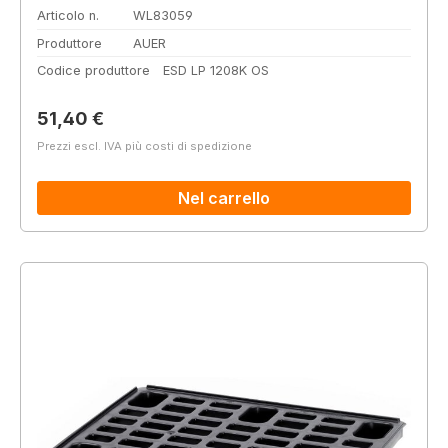
Articolo n.
WL83059
Produttore
AUER
Codice produttore
ESD LP 1208K OS
Prezzo normale:
51,40 €
Prezzi escl. IVA più costi di spedizione
Nel carrello