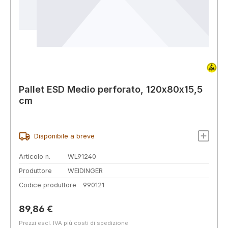
Pallet ESD Medio perforato, 120x80x15,5
cm
Disponibile a breve
Articolo n.
WL91240
Produttore
WEIDINGER
Codice produttore
990121
Prezzo normale:
89,86 €
Prezzi escl. IVA più costi di spedizione