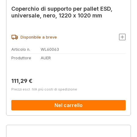
Coperchio di supporto per pallet ESD,
universale, nero, 1220 x 1020 mm
Disponibile a breve
Articolo n.
WL60063
Produttore
AUER
Prezzo normale:
111,29 €
Prezzi escl. IVA più costi di spedizione
Nel carrello