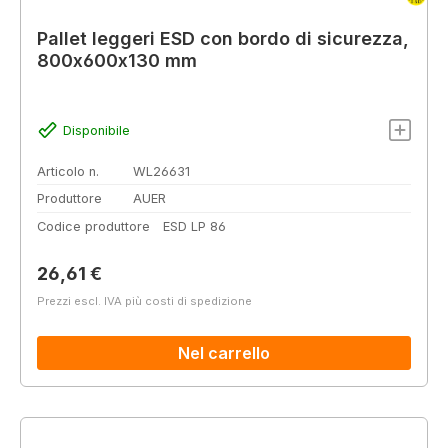
Pallet leggeri ESD con bordo di sicurezza,
800x600x130 mm
Disponibile
Articolo n.
WL26631
Produttore
AUER
Codice produttore
ESD LP 86
Prezzo normale:
26,61 €
Prezzi escl. IVA più costi di spedizione
Nel carrello