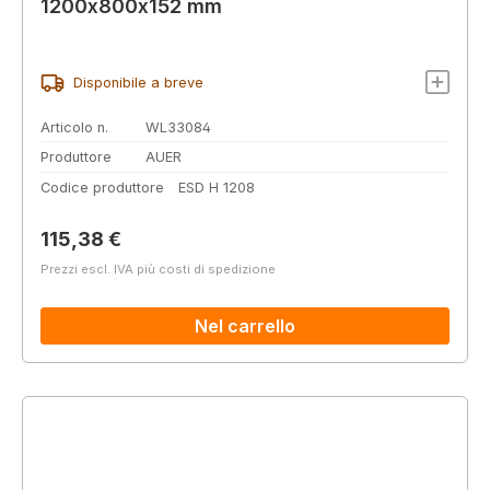
1200x800x152 mm
Disponibile a breve
Articolo n.
WL33084
Produttore
AUER
Codice produttore
ESD H 1208
Prezzo normale:
115,38 €
Prezzi escl. IVA più costi di spedizione
Nel carrello