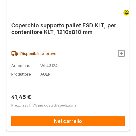
Coperchio supporto pallet ESD KLT, per
contenitore KLT, 1210x810 mm
Disponibile a breve
Articolo n.
WL43124
Produttore
AUER
Prezzo normale:
41,45 €
Prezzi escl. IVA più costi di spedizione
Nel carrello