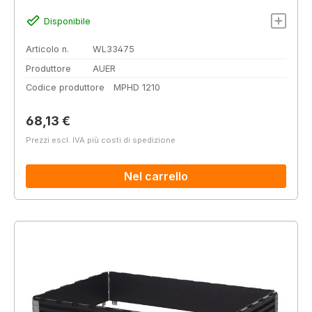
Disponibile
Articolo n.
WL33475
Produttore
AUER
Codice produttore
MPHD 1210
Prezzo normale:
68,13 €
Prezzi escl. IVA più costi di spedizione
Nel carrello