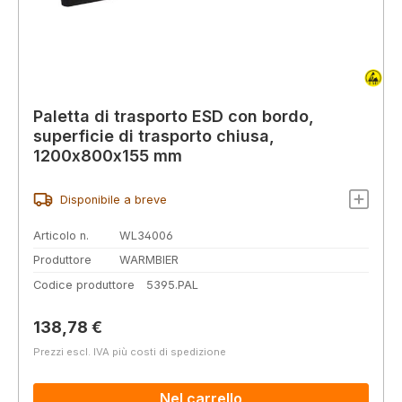
Paletta di trasporto ESD con bordo,
superficie di trasporto chiusa,
1200x800x155 mm
Disponibile a breve
Articolo n.
WL34006
Produttore
WARMBIER
Codice produttore
5395.PAL
Prezzo normale:
138,78 €
Prezzi escl. IVA più costi di spedizione
Nel carrello