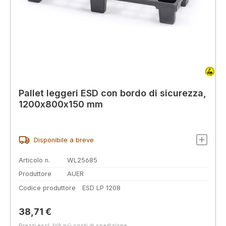
Pallet leggeri ESD con bordo di sicurezza,
1200x800x150 mm
Disponibile a breve
Articolo n.
WL25685
Produttore
AUER
Codice produttore
ESD LP 1208
Prezzo normale:
38,71 €
Prezzi escl. IVA più costi di spedizione