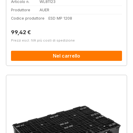
Articolo n.
WL81123
Produttore
AUER
Codice produttore
ESD MP 1208
Prezzo normale:
99,42 €
Prezzi escl. IVA più costi di spedizione
Nel carrello