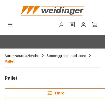
nuto principale
Hai 0 articoli nel
Il c
Attrezzature aziendali
Stoccaggio e spedizione
Pallet
Pallet
Filtro