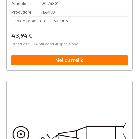
Articolo n.
WL74301
Produttore
HAKKO
Codice produttore
T50-D06
Prezzo normale:
43,94 €
Prezzi escl. IVA più costi di spedizione
Nel carrello