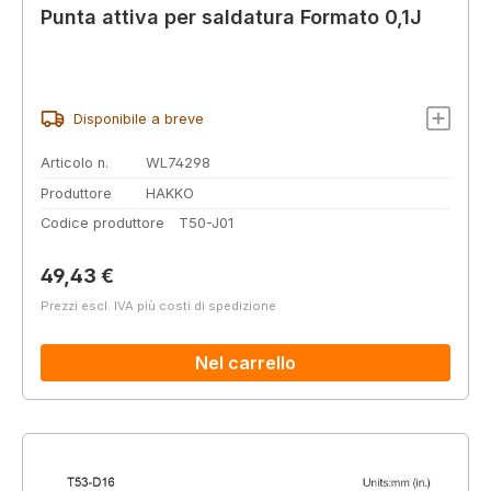
Punta attiva per saldatura Formato 0,1J
Disponibile a breve
Articolo n.
WL74298
Produttore
HAKKO
Codice produttore
T50-J01
Prezzo normale:
49,43 €
Prezzi escl. IVA più costi di spedizione
Nel carrello