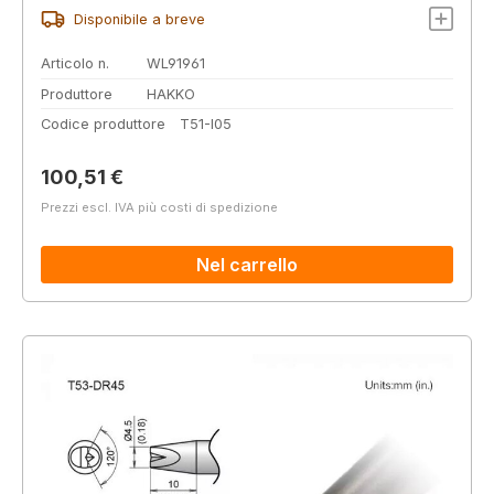
Disponibile a breve
Articolo n.
WL91961
Produttore
HAKKO
Codice produttore
T51-I05
Prezzo normale:
100,51 €
Prezzi escl. IVA più costi di spedizione
Nel carrello