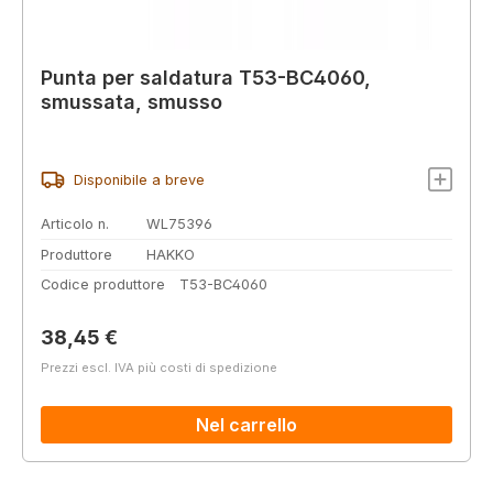
Punta per saldatura T53-BC4060,
smussata, smusso
Disponibile a breve
Articolo n.
WL75396
Produttore
HAKKO
Codice produttore
T53-BC4060
Prezzo normale:
38,45 €
Prezzi escl. IVA più costi di spedizione
Nel carrello