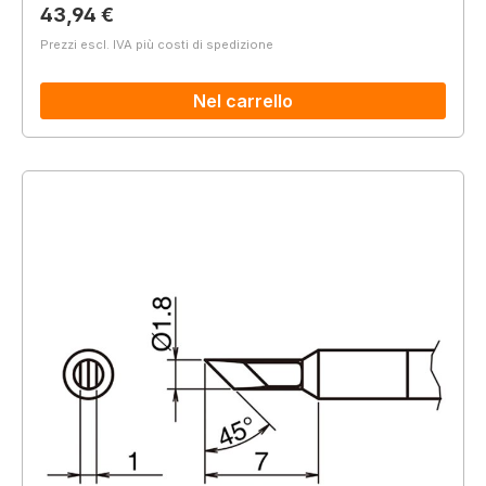
Prezzo normale:
43,94 €
Prezzi escl. IVA più costi di spedizione
Nel carrello