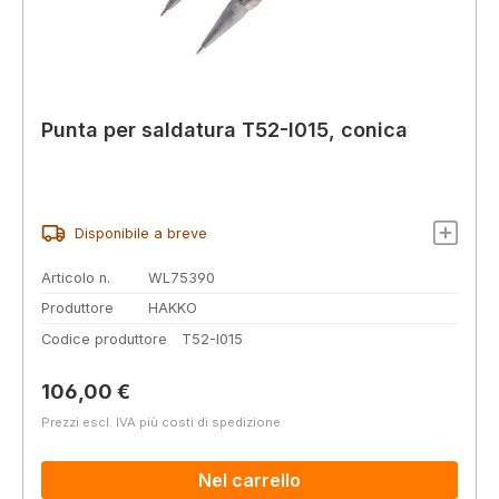
Punta per saldatura T52-I015, conica
Disponibile a breve
Articolo n.
WL75390
Produttore
HAKKO
Codice produttore
T52-I015
Prezzo normale:
106,00 €
Prezzi escl. IVA più costi di spedizione
Nel carrello