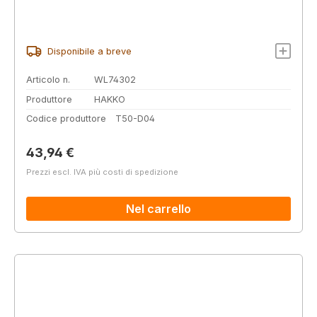
Disponibile a breve
Articolo n.
WL74302
Produttore
HAKKO
Codice produttore
T50-D04
Prezzo normale:
43,94 €
Prezzi escl. IVA più costi di spedizione
Nel carrello