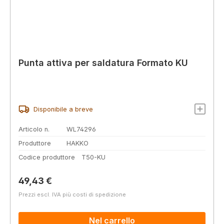
Punta attiva per saldatura Formato KU
Disponibile a breve
Articolo n.
WL74296
Produttore
HAKKO
Codice produttore
T50-KU
Prezzo normale:
49,43 €
Prezzi escl. IVA più costi di spedizione
Nel carrello