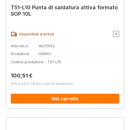
T51-L10 Punta di saldatura attiva formato
SOP 10L
Disponibile a breve
Articolo n.
WL91962
Produttore
HAKKO
Codice produttore
T51-L10
Prezzo normale:
100,51 €
Prezzi escl. IVA più costi di spedizione
Nel carrello