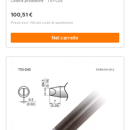
Codice produttore
T51-C05
Prezzo normale:
100,51 €
Prezzi escl. IVA più costi di spedizione
Nel carrello