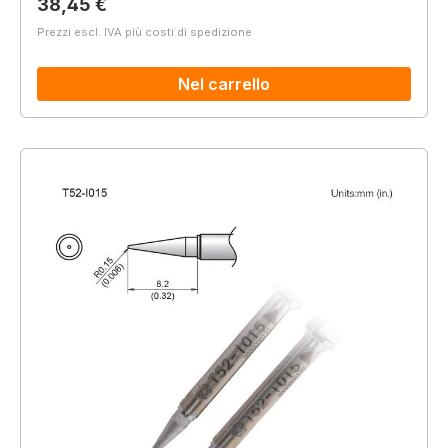
Prezzo normale:
38,45 €
Prezzi escl. IVA più costi di spedizione
Nel carrello