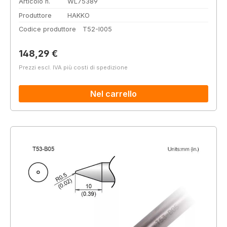
Articolo n.
WL75389
Produttore
HAKKO
Codice produttore
T52-I005
Prezzo normale:
148,29 €
Prezzi escl. IVA più costi di spedizione
Nel carrello