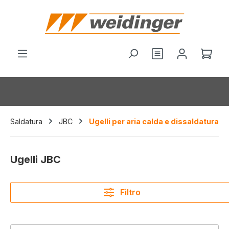
nuto principale
Hai 0 articoli nel
Il c
Saldatura
JBC
Ugelli per aria calda e dissaldatura
Ugelli JBC
Filtro