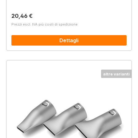
Prezzo normale:
20,46 €
Prezzi escl. IVA più costi di spedizione
Dettagli
altre varianti