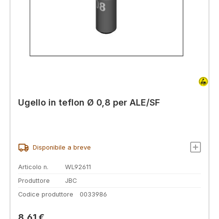
Ugello in teflon Ø 0,8 per ALE/SF
Disponibile a breve
Articolo n.
WL92611
Produttore
JBC
Codice produttore
0033986
Prezzo normale:
8,61 €