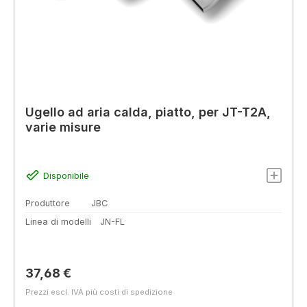
Ugello ad aria calda, piatto, per JT-T2A,
varie misure
Disponibile
Produttore
JBC
Linea di modelli
JN-FL
Prezzo normale:
37,68 €
Prezzi escl. IVA più costi di spedizione