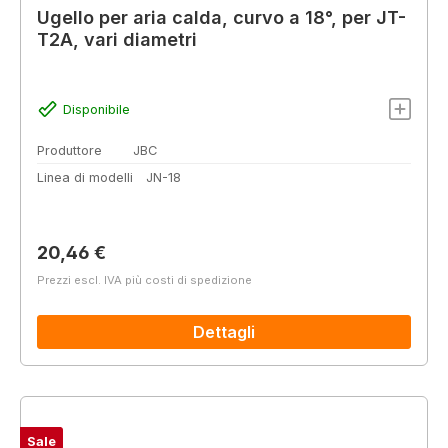
Ugello per aria calda, curvo a 18°, per JT-
T2A, vari diametri
Disponibile
Produttore
JBC
Linea di modelli
JN-18
Prezzo normale:
20,46 €
Prezzi escl. IVA più costi di spedizione
Dettagli
Sale