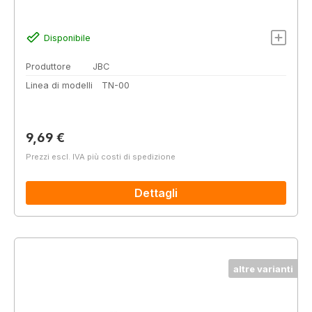
Disponibile
Produttore
JBC
Linea di modelli
TN-00
Prezzo normale:
9,69 €
Prezzi escl. IVA più costi di spedizione
Dettagli
altre varianti