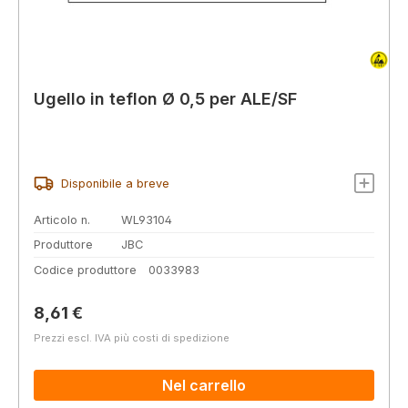
Ugello in teflon Ø 0,5 per ALE/SF
Disponibile a breve
Articolo n.
WL93104
Produttore
JBC
Codice produttore
0033983
Prezzo normale:
8,61 €
Prezzi escl. IVA più costi di spedizione
Nel carrello