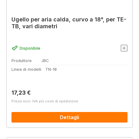
Ugello per aria calda, curvo a 18°, per TE-
TB, vari diametri
Disponibile
Produttore
JBC
Linea di modelli
TN-18
Prezzo normale:
17,23 €
Prezzi escl. IVA più costi di spedizione
Dettagli