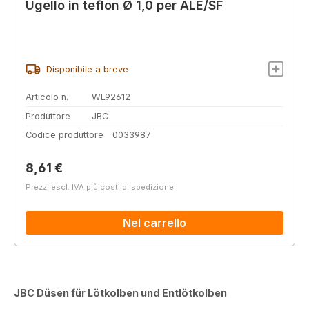
Ugello in teflon Ø 1,0 per ALE/SF
Disponibile a breve
Articolo n.
WL92612
Produttore
JBC
Codice produttore
0033987
Prezzo normale:
8,61 €
Prezzi escl. IVA più costi di spedizione
Nel carrello
JBC Düsen für Lötkolben und Entlötkolben