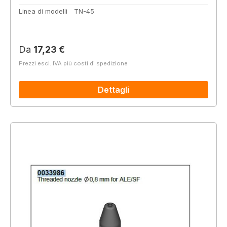
Linea di modelli
TN-45
Prezzo normale:
Da
17,23 €
Prezzi escl. IVA più costi di spedizione
Dettagli