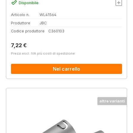
Disponibile
Articolo n.
WL41564
Produttore
JBC
Codice produttore
C360103
Prezzo normale:
7,22 €
Prezzi escl. IVA più costi di spedizione
Nel carrello
altre varianti