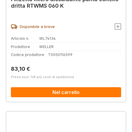
dritta RTWMS 060 K
Disponibile a breve
Articolo n.
WL74134
Produttore
WELLER
Codice produttore
T0050116599
Prezzo normale:
83,10 €
Prezzi escl. IVA più costi di spedizione
Nel carrello