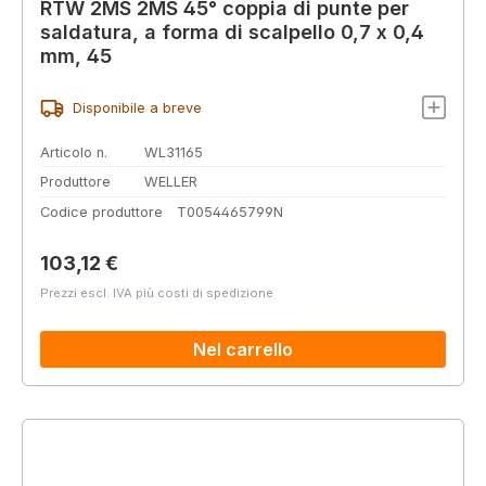
RTW 2MS 2MS 45° coppia di punte per
saldatura, a forma di scalpello 0,7 x 0,4
mm, 45
Disponibile a breve
Articolo n.
WL31165
Produttore
WELLER
Codice produttore
T0054465799N
Prezzo normale:
103,12 €
Prezzi escl. IVA più costi di spedizione
Nel carrello