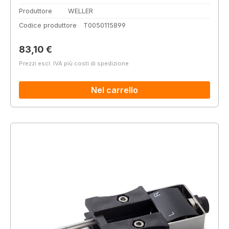
Produttore
WELLER
Codice produttore
T0050115899
Prezzo normale:
83,10 €
Prezzi escl. IVA più costi di spedizione
Nel carrello