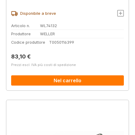
Disponibile a breve
Articolo n.
WL74132
Produttore
WELLER
Codice produttore
T0050116399
Prezzo normale:
83,10 €
Prezzi escl. IVA più costi di spedizione
Nel carrello