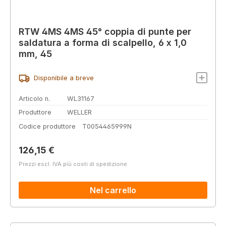
RTW 4MS 4MS 45° coppia di punte per
saldatura a forma di scalpello, 6 x 1,0
mm, 45
Disponibile a breve
Articolo n.
WL31167
Produttore
WELLER
Codice produttore
T0054465999N
Prezzo normale:
126,15 €
Prezzi escl. IVA più costi di spedizione
Nel carrello