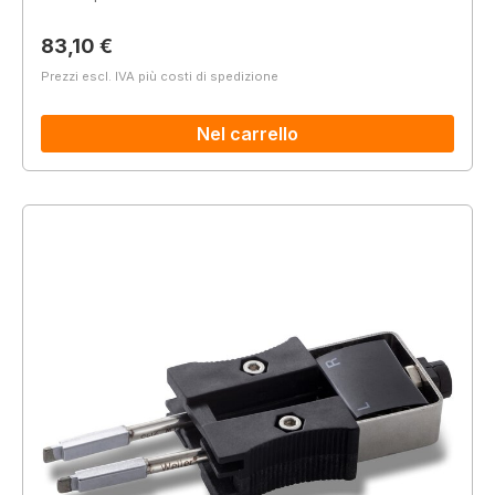
Prezzo normale:
83,10 €
Prezzi escl. IVA più costi di spedizione
Nel carrello