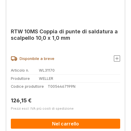
RTW 10MS Coppia di punte di saldatura a
scalpello 10,0 x 1,0 mm
Disponibile a breve
Articolo n.
WL31170
Produttore
WELLER
Codice produttore
T0054467199N
Prezzo normale:
126,15 €
Prezzi escl. IVA più costi di spedizione
Nel carrello