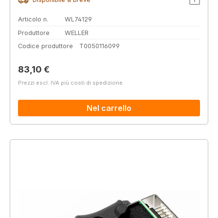
Articolo n.
WL74129
Produttore
WELLER
Codice produttore
T0050116099
Prezzo normale:
83,10 €
Prezzi escl. IVA più costi di spedizione
Nel carrello