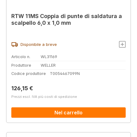
RTW 11MS Coppia di punte di saldatura a
scalpello 6,0 x 1,0 mm
Disponibile a breve
Articolo n.
WL31169
Produttore
WELLER
Codice produttore
T0054467099N
Prezzo normale:
126,15 €
Prezzi escl. IVA più costi di spedizione
Nel carrello