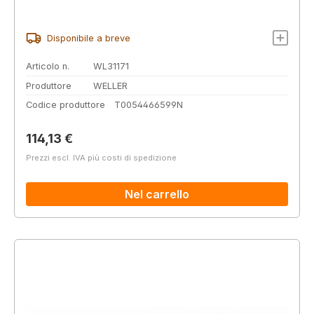
Disponibile a breve
Articolo n.
WL31171
Produttore
WELLER
Codice produttore
T0054466599N
Prezzo normale:
114,13 €
Prezzi escl. IVA più costi di spedizione
Nel carrello