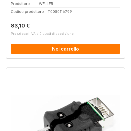
Produttore
WELLER
Codice produttore
T0050116799
Prezzo normale:
83,10 €
Prezzi escl. IVA più costi di spedizione
Nel carrello