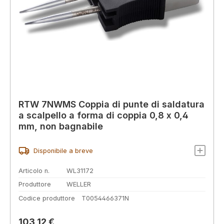
RTW 7NWMS Coppia di punte di saldatura
a scalpello a forma di coppia 0,8 x 0,4
mm, non bagnabile
Disponibile a breve
Articolo n.
WL31172
Produttore
WELLER
Codice produttore
T0054466371N
Prezzo normale:
103,12 €