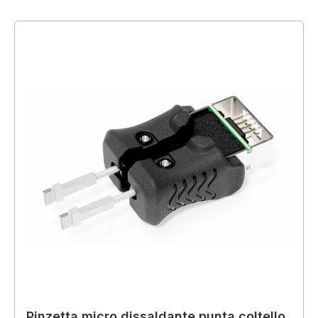
Pinzetta micro dissaldante punta coltello