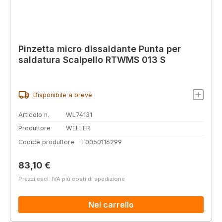
Pinzetta micro dissaldante Punta per
saldatura Scalpello RTWMS 013 S
Disponibile a breve
Articolo n.
WL74131
Produttore
WELLER
Codice produttore
T0050116299
Prezzo normale:
83,10 €
Prezzi escl. IVA più costi di spedizione
Nel carrello