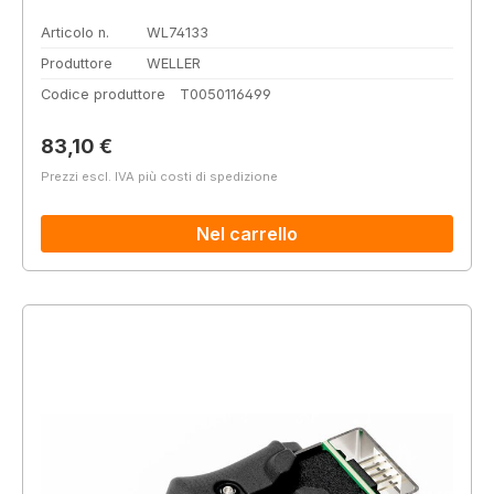
Articolo n.
WL74133
Produttore
WELLER
Codice produttore
T0050116499
Prezzo normale:
83,10 €
Prezzi escl. IVA più costi di spedizione
Nel carrello