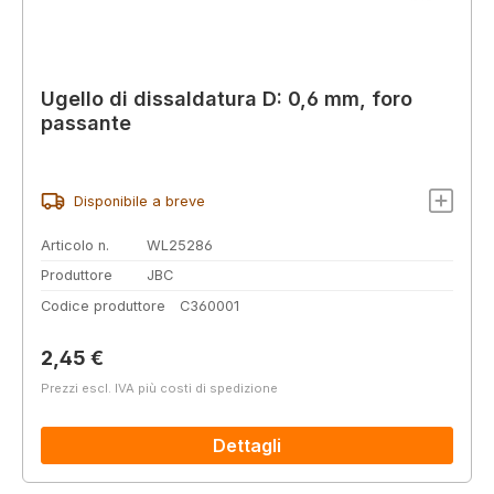
Ugello di dissaldatura D: 0,6 mm, foro
passante
Disponibile a breve
Articolo n.
WL25286
Produttore
JBC
Codice produttore
C360001
Prezzo normale:
2,45 €
Prezzi escl. IVA più costi di spedizione
Dettagli