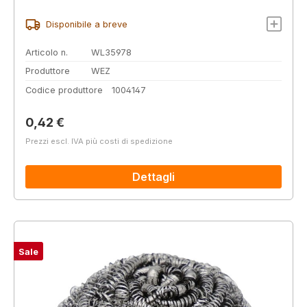
Disponibile a breve
Articolo n.
WL35978
Produttore
WEZ
Codice produttore
1004147
Prezzo normale:
0,42 €
Prezzi escl. IVA più costi di spedizione
Dettagli
Sale