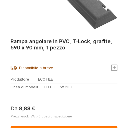
Rampa angolare in PVC, T-Lock, grafite,
590 x 90 mm, 1 pezzo
Disponibile a breve
Produttore
ECOTILE
Linea di modelli
ECOTILE E5x.230
Prezzo normale:
Da
8,88 €
Prezzi escl. IVA più costi di spedizione