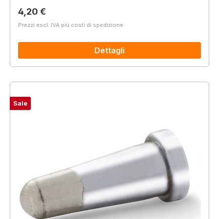
Prezzo normale:
4,20 €
Prezzi escl. IVA più costi di spedizione
Dettagli
Sale