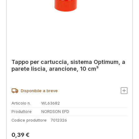
Tappo per cartuccia, sistema Optimum, a
parete liscia, arancione, 10 cm³
Disponibile a breve
Articolo n.
WL63682
Produttore
NORDSON EFD
Codice produttore
7012326
Prezzo normale:
0,39 €