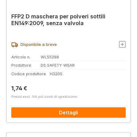
FFP2 D maschera per polveri sottili
EN149:2009, senza valvola
Disponibile a breve
Articolo n.
WL55288
Produttore
DS SAFETY WEAR
Codice produttore
H3205
Prezzo normale:
1,74 €
Prezzi escl. IVA più costi di spedizione
Dettagli