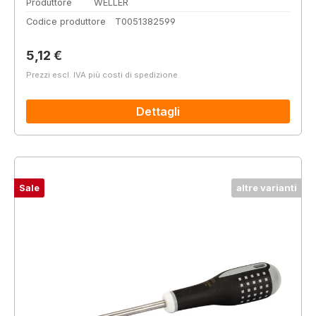
Produttore
WELLER
Codice produttore
T0051382599
Prezzo normale:
5,12 €
Prezzi escl. IVA più costi di spedizione
Dettagli
Sale
altre varianti