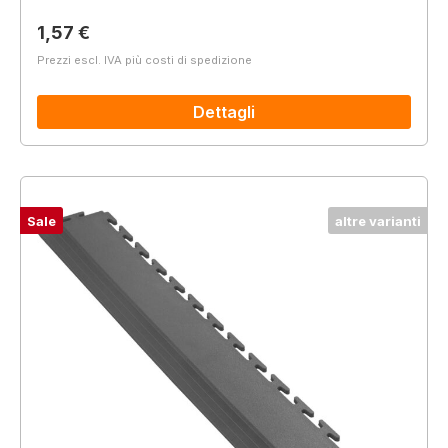
Prezzo normale:
1,57 €
Prezzi escl. IVA più costi di spedizione
Dettagli
Sale
altre varianti