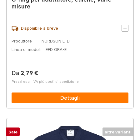
misure
Disponibile a breve
Produttore
NORDSON EFD
Linea di modelli
EFD ORA-E
Prezzo normale:
Da
2,79 €
Prezzi escl. IVA più costi di spedizione
Dettagli
Sale
altre varianti