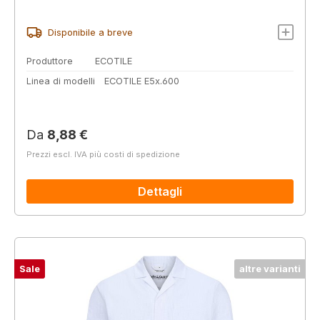
Disponibile a breve
Produttore
ECOTILE
Linea di modelli
ECOTILE E5x.600
Prezzo normale:
Da
8,88 €
Prezzi escl. IVA più costi di spedizione
Dettagli
Sale
altre varianti