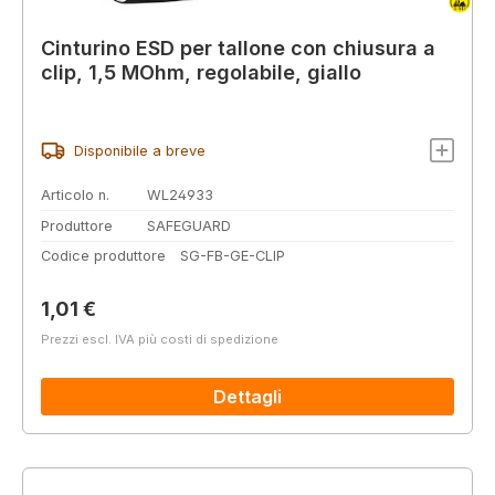
Cinturino ESD per tallone con chiusura a
clip, 1,5 MOhm, regolabile, giallo
Disponibile a breve
Articolo n.
WL24933
Produttore
SAFEGUARD
Codice produttore
SG-FB-GE-CLIP
Prezzo normale:
1,01 €
Prezzi escl. IVA più costi di spedizione
Dettagli