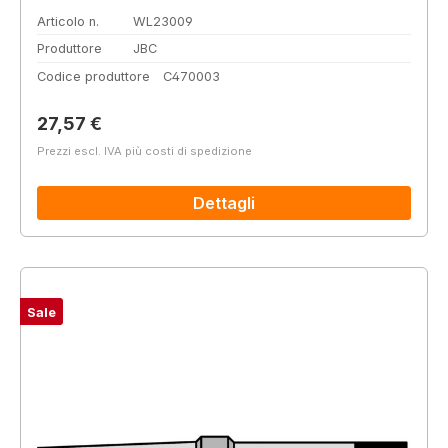
Articolo n.
WL23009
Produttore
JBC
Codice produttore
C470003
Prezzo normale:
27,57 €
Prezzi escl. IVA più costi di spedizione
Dettagli
Sale