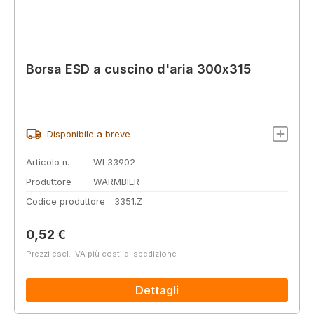
Borsa ESD a cuscino d'aria 300x315
Disponibile a breve
Articolo n.
WL33902
Produttore
WARMBIER
Codice produttore
3351.Z
Prezzo normale:
0,52 €
Prezzi escl. IVA più costi di spedizione
Dettagli