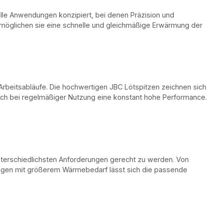
le Anwendungen konzipiert, bei denen Präzision und
ermöglichen sie eine schnelle und gleichmäßige Erwärmung der
 Arbeitsabläufe. Die hochwertigen JBC Lötspitzen zeichnen sich
uch bei regelmäßiger Nutzung eine konstant hohe Performance.
erschiedlichsten Anforderungen gerecht zu werden. Von
ungen mit größerem Wärmebedarf lässt sich die passende