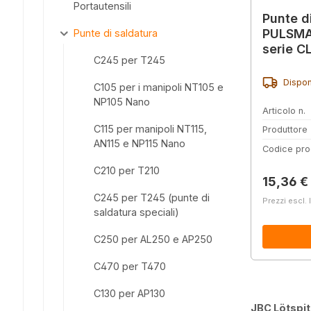
Portautensili
Punte d
PULSMA
Punte di saldatura
serie C
C245 per T245
Dispon
C105 per i manipoli NT105 e
NP105 Nano
Articolo n.
C115 per manipoli NT115,
Produttore
AN115 e NP115 Nano
Codice pro
C210 per T210
Prezzo 
15,36 €
C245 per T245 (punte di
Prezzi escl. 
saldatura speciali)
C250 per AL250 e AP250
C470 per T470
C130 per AP130
JBC Lötspi