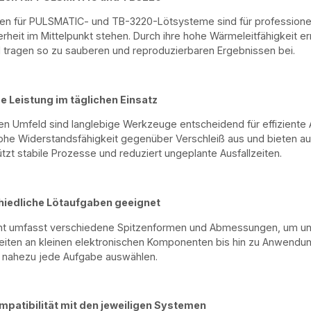
en für PULSMATIC- und TB-3220-Lötsysteme sind für professionel
rheit im Mittelpunkt stehen. Durch ihre hohe Wärmeleitfähigkeit 
d tragen so zu sauberen und reproduzierbaren Ergebnissen bei.
e Leistung im täglichen Einsatz
llen Umfeld sind langlebige Werkzeuge entscheidend für effiziente
ohe Widerstandsfähigkeit gegenüber Verschleiß aus und bieten a
ützt stabile Prozesse und reduziert ungeplante Ausfallzeiten.
hiedliche Lötaufgaben geeignet
nt umfasst verschiedene Spitzenformen und Abmessungen, um unt
eiten an kleinen elektronischen Komponenten bis hin zu Anwend
r nahezu jede Aufgabe auswählen.
mpatibilität mit den jeweiligen Systemen