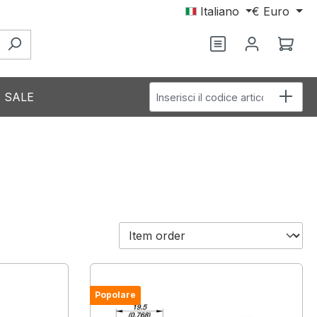
Italiano
€
Euro
Hai 0 articoli nel
Il c
Inserisci il codice articolo
SALE
Popolare