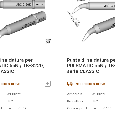
i saldatura per
Punte di saldatura p
TIC 55N / TB-3220,
PULSMATIC 55N / TB
LASSIC
serie CLASSIC
ibile a breve
Disponibile a breve
WL13292
Articolo n.
WL13291
JBC
Produttore
JBC
duttore
550509
Codice produttore
550400