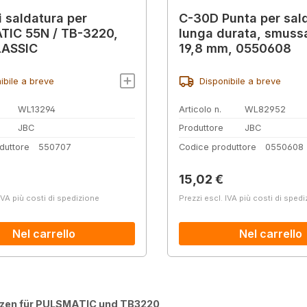
i saldatura per
C-30D Punta per sal
TIC 55N / TB-3220,
lunga durata, smussa
LASSIC
19,8 mm, 0550608
ibile a breve
Disponibile a breve
WL13294
Articolo n.
WL82952
JBC
Produttore
JBC
duttore
550707
Codice produttore
0550608
normale:
Prezzo normale:
15,02 €
IVA più costi di spedizione
Prezzi escl. IVA più costi di sped
Nel carrello
Nel carrello
tzen für PULSMATIC und TB3220