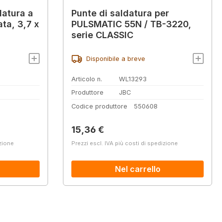
datura a
Punte di saldatura per
ta, 3,7 x
PULSMATIC 55N / TB-3220,
serie CLASSIC
Disponibile a breve
Articolo n.
WL13293
Produttore
JBC
Codice produttore
550608
Prezzo normale:
15,36 €
izione
Prezzi escl. IVA più costi di spedizione
Nel carrello