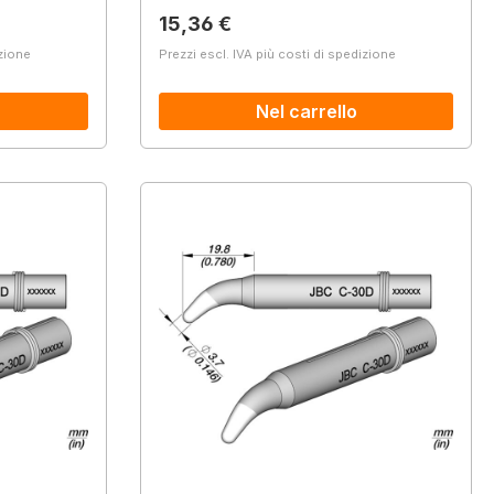
Prezzo normale:
15,36 €
izione
Prezzi escl. IVA più costi di spedizione
Nel carrello