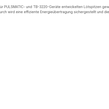
 für PULSMATIC- und TB-3220-Geräte entwickelten Lötspitzen gew
rch wird eine effiziente Energieübertragung sichergestellt und die