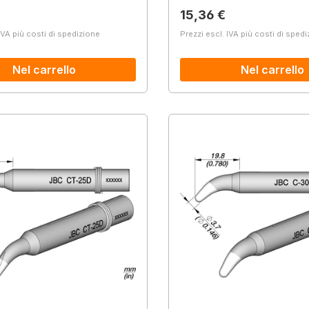
normale:
Prezzo normale:
15,36 €
IVA più costi di spedizione
Prezzi escl. IVA più costi di sped
Nel carrello
Nel carrello