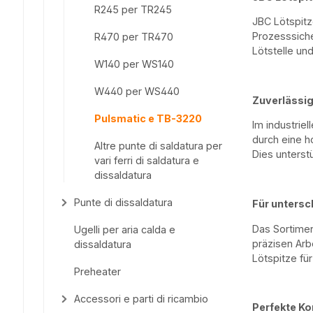
R245 per TR245
JBC Lötspitz
Prozesssiche
R470 per TR470
Lötstelle un
W140 per WS140
W440 per WS440
Zuverlässig
Pulsmatic e TB-3220
Im industrie
durch eine h
Altre punte di saldatura per
Dies unterst
vari ferri di saldatura e
dissaldatura
Punte di dissaldatura
Für untersc
Das Sortime
Ugelli per aria calda e
präzisen Arb
dissaldatura
Lötspitze fü
Preheater
Accessori e parti di ricambio
Perfekte Ko