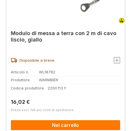
Modulo di messa a terra con 2 m di cavo
liscio, giallo
Disponibile a breve
Articolo n.
WL18782
Produttore
WARMBIER
Codice produttore
2200.113.Y
Prezzo normale:
16,02 €
Prezzi escl. IVA più costi di spedizione
Nel carrello