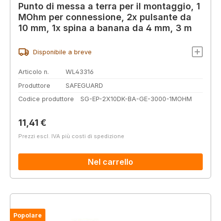
Punto di messa a terra per il montaggio, 1
MOhm per connessione, 2x pulsante da
10 mm, 1x spina a banana da 4 mm, 3 m
Disponibile a breve
Articolo n.
WL43316
Produttore
SAFEGUARD
Codice produttore
SG-EP-2X10DK-BA-GE-3000-1MOHM
Prezzo normale:
11,41 €
Prezzi escl. IVA più costi di spedizione
Nel carrello
Popolare