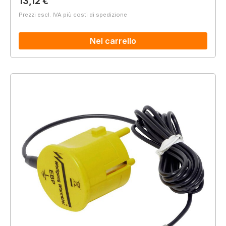
Prezzo normale:
13,12 €
Prezzi escl. IVA più costi di spedizione
Nel carrello