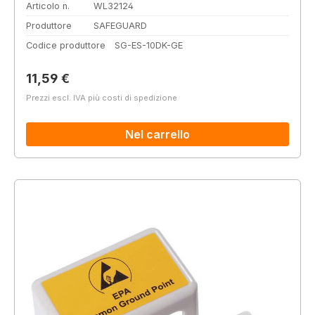
Articolo n.
WL32124
Produttore
SAFEGUARD
Codice produttore
SG-ES-10DK-GE
Prezzo normale:
11,59 €
Prezzi escl. IVA più costi di spedizione
Nel carrello