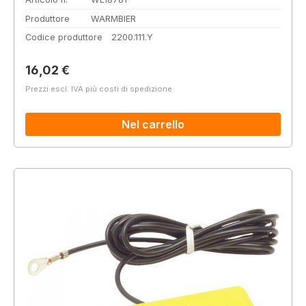
Produttore
WARMBIER
Codice produttore
2200.111.Y
Prezzo normale:
16,02 €
Prezzi escl. IVA più costi di spedizione
Nel carrello