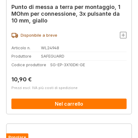
Punto di messa a terra per montaggio, 1
MOhm per connessione, 3x pulsante da
10 mm, giallo
Disponibile a breve
Articolo n.
WL24948
Produttore
SAFEGUARD
Codice produttore
SG-EP-3X10DK-GE
Prezzo normale:
10,90 €
Prezzi escl. IVA più costi di spedizione
Nel carrello
Popolare