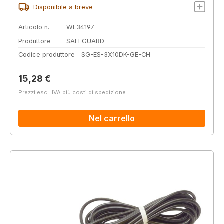
Disponibile a breve
Articolo n.
WL34197
Produttore
SAFEGUARD
Codice produttore
SG-ES-3X10DK-GE-CH
Prezzo normale:
15,28 €
Prezzi escl. IVA più costi di spedizione
Nel carrello