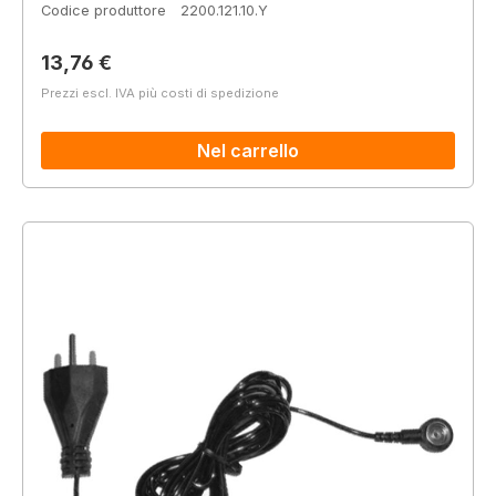
Codice produttore
2200.121.10.Y
Prezzo normale:
13,76 €
Prezzi escl. IVA più costi di spedizione
Nel carrello