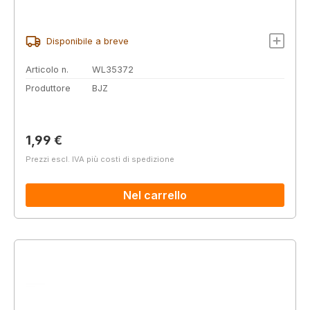
Disponibile a breve
Articolo n.
WL35372
Produttore
BJZ
Prezzo normale:
1,99 €
Prezzi escl. IVA più costi di spedizione
Nel carrello