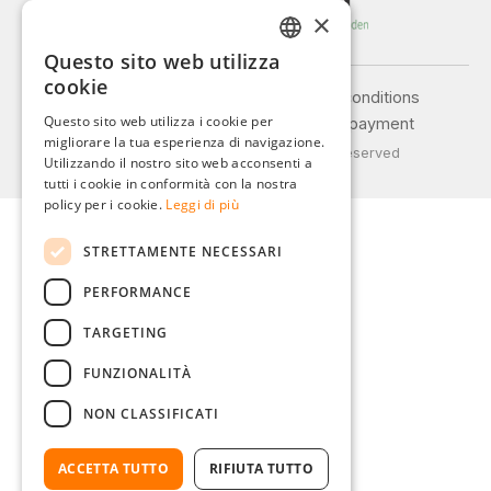
×
Questo sito web utilizza
GERMAN
cookie
Legal notice
General terms and conditions
ENGLISH
Questo sito web utilizza i cookie per
Privacy policy
Shipping and payment
migliorare la tua esperienza di navigazione.
FRENCH
© 2026 Weidinger GmbH, All Rights Reserved
Utilizzando il nostro sito web acconsenti a
ITALIAN
tutti i cookie in conformità con la nostra
policy per i cookie.
Leggi di più
DUTCH
STRETTAMENTE NECESSARI
POLISH
PERFORMANCE
TARGETING
FUNZIONALITÀ
NON CLASSIFICATI
ACCETTA TUTTO
RIFIUTA TUTTO