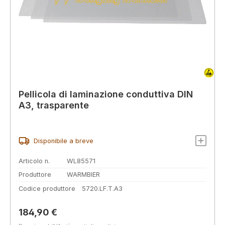
Pellicola di laminazione conduttiva DIN
A3, trasparente
Disponibile a breve
Articolo n.
WL85571
Produttore
WARMBIER
Codice produttore
5720.LF.T.A3
Prezzo normale:
184,90 €