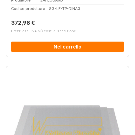
Produttore
SAFEGUARD
Codice produttore
SG-LF-TP-DINA3
Prezzo normale:
372,98 €
Prezzi escl. IVA più costi di spedizione
Nel carrello