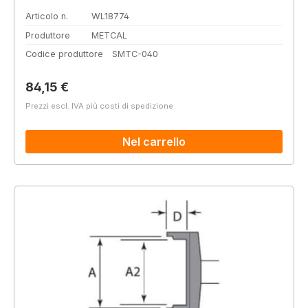
Articolo n.
WL18774
Produttore
METCAL
Codice produttore
SMTC-040
Prezzo normale:
84,15 €
Prezzi escl. IVA più costi di spedizione
Nel carrello