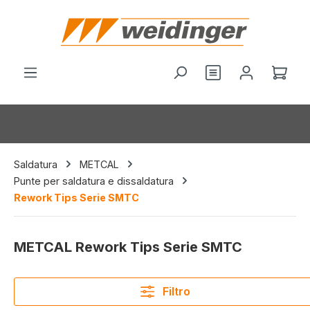
nuto principale
Hai 0 articoli nel
Il c
Saldatura
METCAL
Punte per saldatura e dissaldatura
Rework Tips Serie SMTC
METCAL Rework Tips Serie SMTC
Filtro