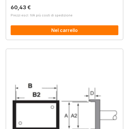
Prezzo normale:
60,43 €
Prezzi escl. IVA più costi di spedizione
Nel carrello