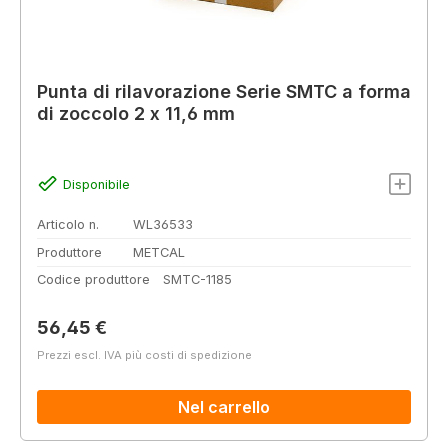
Punta di rilavorazione Serie SMTC a forma
di zoccolo 2 x 11,6 mm
Disponibile
Articolo n.
WL36533
Produttore
METCAL
Codice produttore
SMTC-1185
Prezzo normale:
56,45 €
Prezzi escl. IVA più costi di spedizione
Nel carrello