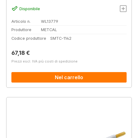
Disponibile
Articolo n.
WL13779
Produttore
METCAL
Codice produttore
SMTC-1142
Prezzo normale:
67,18 €
Prezzi escl. IVA più costi di spedizione
Nel carrello