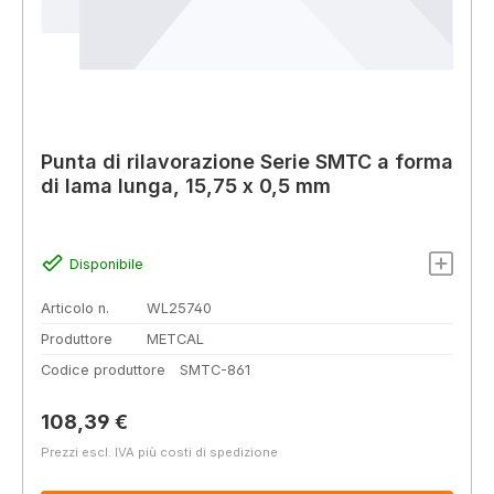
Punta di rilavorazione Serie SMTC a forma
di lama lunga, 15,75 x 0,5 mm
Disponibile
Articolo n.
WL25740
Produttore
METCAL
Codice produttore
SMTC-861
Prezzo normale:
108,39 €
Prezzi escl. IVA più costi di spedizione