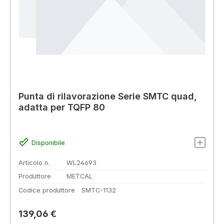
Punta di rilavorazione Serie SMTC quad,
adatta per TQFP 80
Disponibile
Articolo n.
WL24693
Produttore
METCAL
Codice produttore
SMTC-1132
Prezzo normale:
139,06 €