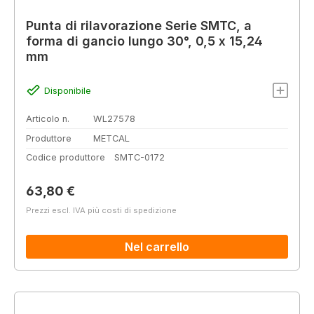
Punta di rilavorazione Serie SMTC, a
forma di gancio lungo 30°, 0,5 x 15,24
mm
Disponibile
Articolo n.
WL27578
Produttore
METCAL
Codice produttore
SMTC-0172
Prezzo normale:
63,80 €
Prezzi escl. IVA più costi di spedizione
Nel carrello