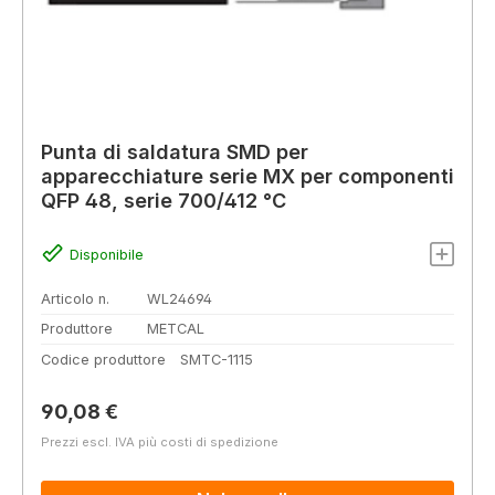
Punta di saldatura SMD per
apparecchiature serie MX per componenti
QFP 48, serie 700/412 °C
Disponibile
Articolo n.
WL24694
Produttore
METCAL
Codice produttore
SMTC-1115
Prezzo normale:
90,08 €
Prezzi escl. IVA più costi di spedizione