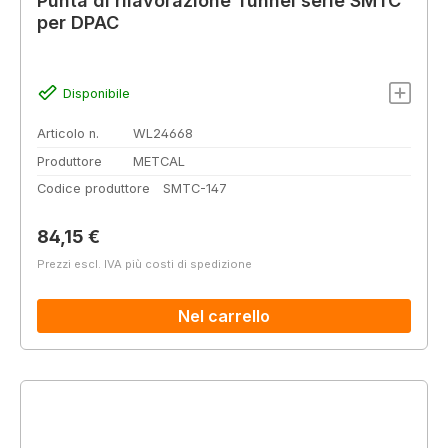
Punta di rilavorazione Tunnel serie SMTC
per DPAC
Disponibile
Articolo n.
WL24668
Produttore
METCAL
Codice produttore
SMTC-147
Prezzo normale:
84,15 €
Prezzi escl. IVA più costi di spedizione
Nel carrello