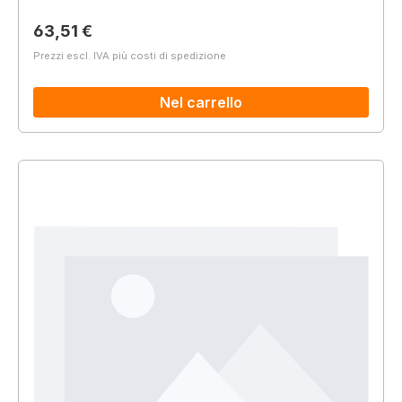
Prezzo normale:
63,51 €
Prezzi escl. IVA più costi di spedizione
Nel carrello