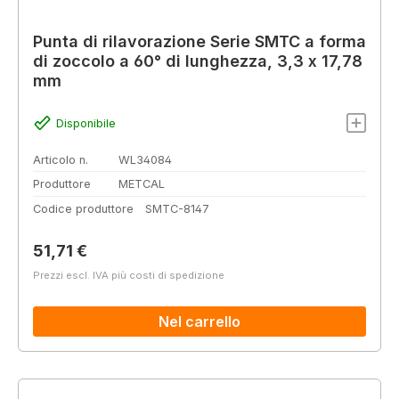
Punta di rilavorazione Serie SMTC a forma
di zoccolo a 60° di lunghezza, 3,3 x 17,78
mm
Disponibile
Articolo n.
WL34084
Produttore
METCAL
Codice produttore
SMTC-8147
Prezzo normale:
51,71 €
Prezzi escl. IVA più costi di spedizione
Nel carrello