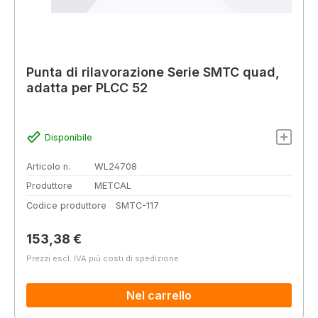
Punta di rilavorazione Serie SMTC quad,
adatta per PLCC 52
Disponibile
Articolo n.
WL24708
Produttore
METCAL
Codice produttore
SMTC-117
Prezzo normale:
153,38 €
Prezzi escl. IVA più costi di spedizione
Nel carrello