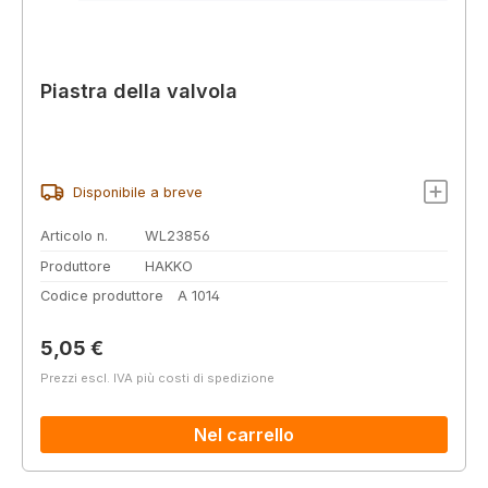
Piastra della valvola
Disponibile a breve
Articolo n.
WL23856
Produttore
HAKKO
Codice produttore
A 1014
Prezzo normale:
5,05 €
Prezzi escl. IVA più costi di spedizione
Nel carrello