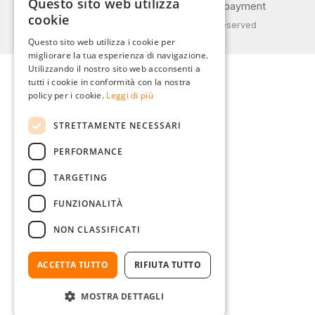
Questo sito web utilizza
Privacy policy
Shipping and payment
GERMAN
cookie
© 2026 Weidinger GmbH, All Rights Reserved
ENGLISH
Questo sito web utilizza i cookie per
migliorare la tua esperienza di navigazione.
FRENCH
Utilizzando il nostro sito web acconsenti a
ITALIAN
tutti i cookie in conformità con la nostra
policy per i cookie.
Leggi di più
DUTCH
STRETTAMENTE NECESSARI
POLISH
PERFORMANCE
TARGETING
FUNZIONALITÀ
NON CLASSIFICATI
ACCETTA TUTTO
RIFIUTA TUTTO
MOSTRA DETTAGLI