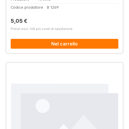
Codice produttore
B 1269
Prezzo normale:
5,05 €
Prezzi escl. IVA più costi di spedizione
Nel carrello