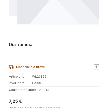
Diaframma
Disponibile a breve
Articolo n.
WL23855
Produttore
HAKKO
Codice produttore
A 1013
Prezzo normale:
7,25 €
Prezzi escl. IVA più costi di spedizione