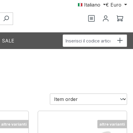
Italiano
€
Euro
Hai 0 articoli nel
Il c
Inserisci il codice articolo
SALE
altre varianti
altre varianti