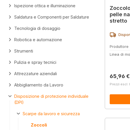
Ispezione ottica e illuminazione
Zoccol
pelle n
Saldatura e Componenti per Saldature
stretto
Tecnologia di dosaggio
Dispon
Robotica e automazione
Produttore
Strumenti
Linea di mo
Pulizia e spray tecnici
Attrezzature aziendali
Prezzo 
65,96 €
Prezzi escl. 
Abbigliamento da Lavoro
Disposizione di protezione individuale
(DPI)
Scarpe da lavoro e sicurezza
Zoccoli