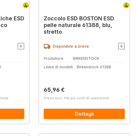
tiche ESD
Zoccolo ESD BOSTON ESD
nco
pelle naturale 61388, blu,
stretto
Disponibile a breve
Produttore
BIRKENSTOCK
0
Linea di modelli
Birkenstock 61388
Prezzo normale:
65,96 €
izione
Prezzi escl. IVA più costi di spedizione
Dettagli