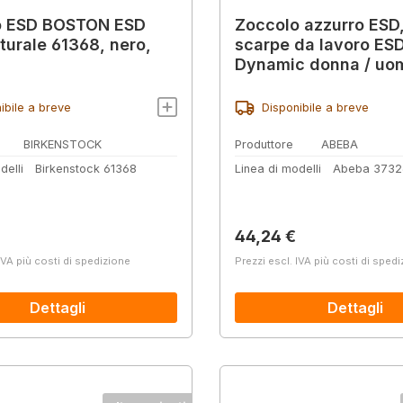
o ESD BOSTON ESD
Zoccolo azzurro ESD
aturale 61368, nero,
scarpe da lavoro ES
Dynamic donna / uo
ibile a breve
Disponibile a breve
BIRKENSTOCK
Produttore
ABEBA
delli
Birkenstock 61368
Linea di modelli
Abeba 3732
normale:
Prezzo normale:
44,24 €
IVA più costi di spedizione
Prezzi escl. IVA più costi di sped
Dettagli
Dettagli