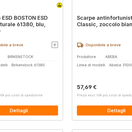
o ESD BOSTON ESD
Scarpe antinfortunis
turale 61380, blu,
Classic, zoccolo bia
e
ibile a breve
Disponibile a breve
BIRKENSTOCK
Produttore
ABEBA
delli
Birkenstock 61380
Linea di modelli
Abeba 3100
normale:
Prezzo normale:
57,69 €
IVA più costi di spedizione
Prezzi escl. IVA più costi di sped
Dettagli
Dettagli