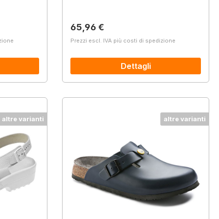
Prezzo normale:
65,96 €
izione
Prezzi escl. IVA più costi di spedizione
Dettagli
altre varianti
altre varianti