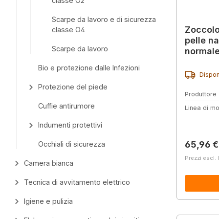
classe O2
Scarpe da lavoro e di sicurezza
Zoccol
classe O4
pelle na
Scarpe da lavoro
normal
Bio e protezione dalle Infezioni
Dispon
Protezione del piede
Produttore
Cuffie antirumore
Linea di mo
Indumenti protettivi
Prezzo 
65,96 €
Occhiali di sicurezza
Prezzi escl. 
Camera bianca
Tecnica di avvitamento elettrico
Igiene e pulizia