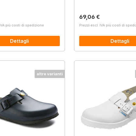
normale:
Prezzo normale:
69,06 €
IVA più costi di spedizione
Prezzi escl. IVA più costi di sped
Dettagli
Dettagli
altre varianti