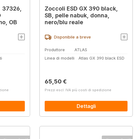
, 37326,
Zoccoli ESD GX 390 black,
D
SB, pelle nabuk, donna,
mo, OB
nero/blu reale
Disponibile a breve
Produttore
ATLAS
6
Linea di modelli
Atlas GX 390 black ESD
Prezzo normale:
65,50 €
izione
Prezzi escl. IVA più costi di spedizione
Dettagli