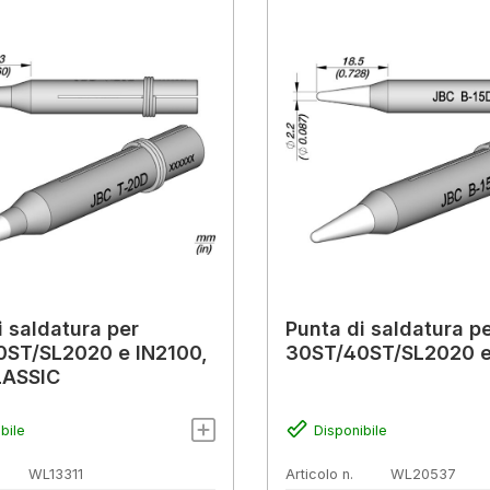
i saldatura per
Punta di saldatura p
ST/SL2020 e IN2100,
30ST/40ST/SL2020 e
LASSIC
bile
Disponibile
WL13311
Articolo n.
WL20537