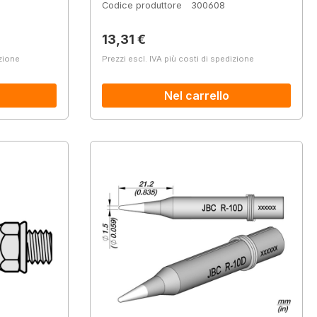
Codice produttore
300608
Prezzo normale:
13,31 €
izione
Prezzi escl. IVA più costi di spedizione
Nel carrello