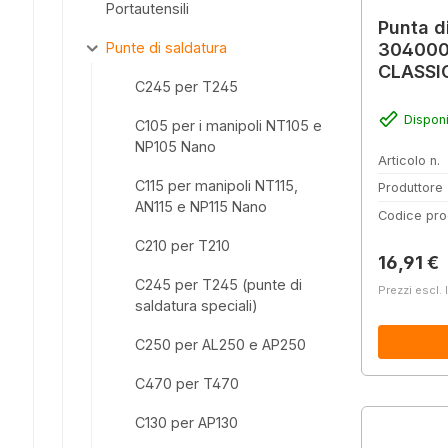
Portautensili
Punta d
3040000
Punte di saldatura
CLASSI
C245 per T245
Disponi
C105 per i manipoli NT105 e
NP105 Nano
Articolo n.
C115 per manipoli NT115,
Produttore
AN115 e NP115 Nano
Codice pro
C210 per T210
Prezzo 
16,91 €
C245 per T245 (punte di
Prezzi escl. 
saldatura speciali)
C250 per AL250 e AP250
C470 per T470
C130 per AP130