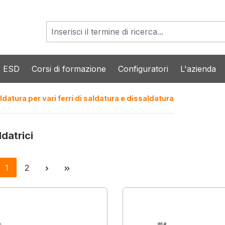
o ESD
Corsi di formazione
Configuratori
L'azienda
ldatura per vari ferri di saldatura e dissaldatura
datrici
Pagina
Pagina
1
2