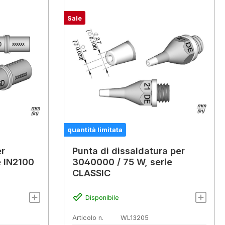
Sale
quantità limitata
er
Punta di dissaldatura per
 IN2100
3040000 / 75 W, serie
CLASSIC
Disponibile
Articolo n.
WL13205