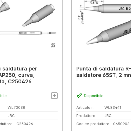
i saldatura per
Punta di saldatura R
P250, curva,
saldatore 65ST, 2 m
ta, C250426
bile
Disponibile
WL73038
Articolo n.
WL83441
JBC
Produttore
JBC
duttore
C250426
Codice produttore
0650903