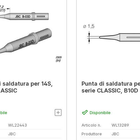
i saldatura per 14S,
Punta di saldatura p
LASSIC
serie CLASSIC, B10D
bile
Disponibile
WL22443
Articolo n.
WL13289
JBC
Produttore
JBC