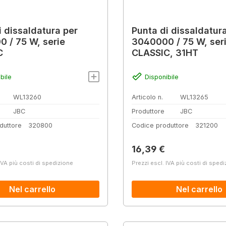
i dissaldatura per
Punta di dissaldatur
 / 75 W, serie
3040000 / 75 W, ser
C
CLASSIC, 31HT
bile
Disponibile
WL13260
Articolo n.
WL13265
JBC
Produttore
JBC
duttore
320800
Codice produttore
321200
normale:
Prezzo normale:
16,39 €
IVA più costi di spedizione
Prezzi escl. IVA più costi di sped
Nel carrello
Nel carrello