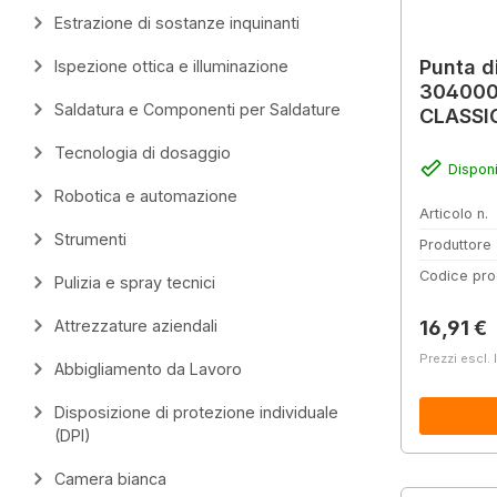
Estrazione di sostanze inquinanti
Punta d
Ispezione ottica e illuminazione
3040000
Saldatura e Componenti per Saldature
CLASSI
Tecnologia di dosaggio
Disponi
Robotica e automazione
Articolo n.
Strumenti
Produttore
Codice pro
Pulizia e spray tecnici
Prezzo 
Attrezzature aziendali
16,91 €
Prezzi escl. 
Abbigliamento da Lavoro
Disposizione di protezione individuale
(DPI)
Camera bianca