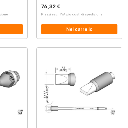
Prezzo normale:
76,32 €
izione
Prezzi escl. IVA più costi di spedizione
Nel carrello