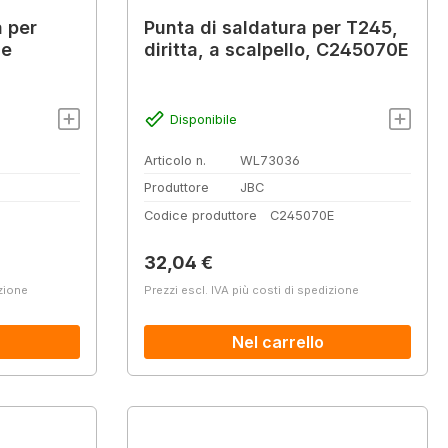
a per
Punta di saldatura per T245,
ie
diritta, a scalpello, C245070E
Disponibile
Articolo n.
WL73036
Produttore
JBC
Codice produttore
C245070E
Prezzo normale:
32,04 €
izione
Prezzi escl. IVA più costi di spedizione
Nel carrello