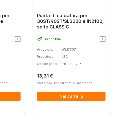
a per
Punta di saldatura per
ie
30ST/40ST/SL2020 e IN2100,
serie CLASSIC
Disponibile
Articolo n.
WL13307
Produttore
JBC
Codice produttore
300905
Prezzo normale:
13,31 €
izione
Prezzi escl. IVA più costi di spedizione
Nel carrello