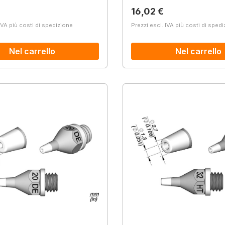
normale:
Prezzo normale:
16,02 €
IVA più costi di spedizione
Prezzi escl. IVA più costi di sped
Nel carrello
Nel carrello