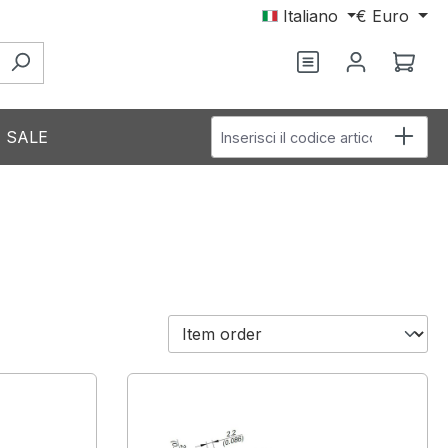
Italiano
€
Euro
Hai 0 articoli nel
Il c
Inserisci il codice articolo
SALE