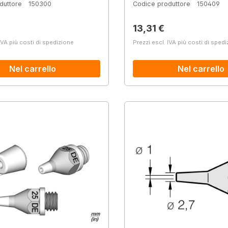
duttore
150300
Codice produttore
150409
normale:
Prezzo normale:
13,31 €
IVA più costi di spedizione
Prezzi escl. IVA più costi di sped
Nel carrello
Nel carrello