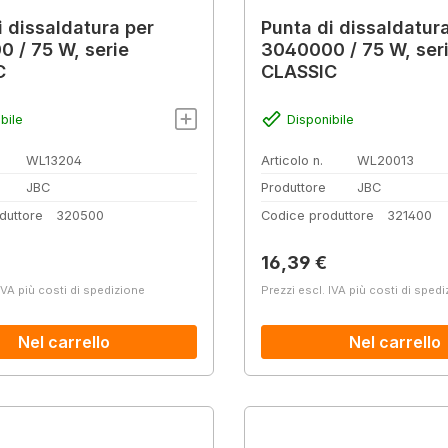
i dissaldatura per
Punta di dissaldatur
 / 75 W, serie
3040000 / 75 W, ser
C
CLASSIC
bile
Disponibile
WL13204
Articolo n.
WL20013
JBC
Produttore
JBC
duttore
320500
Codice produttore
321400
normale:
Prezzo normale:
16,39 €
IVA più costi di spedizione
Prezzi escl. IVA più costi di sped
Nel carrello
Nel carrello