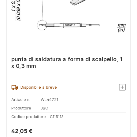
punta di saldatura a forma di scalpello, 1
x 0,3 mm
Disponibile a breve
Articolo n.
WL44721
Produttore
JBC
Codice produttore
C115113
Prezzo normale:
42,05 €