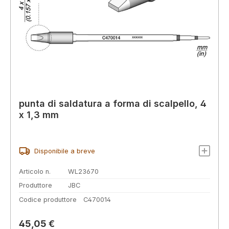
punta di saldatura a forma di scalpello, 4
x 1,3 mm
Disponibile a breve
Articolo n.
WL23670
Produttore
JBC
Codice produttore
C470014
Prezzo normale:
45,05 €