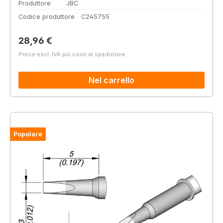
Produttore
JBC
Codice produttore
C245755
Prezzo normale:
28,96 €
Prezzi escl. IVA più costi di spedizione
Nel carrello
Popolare