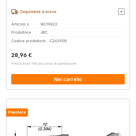
Disponibile a breve
Articolo n.
WL19822
Produttore
JBC
Codice produttore
C245908
Prezzo normale:
28,96 €
Prezzi escl. IVA più costi di spedizione
Nel carrello
Popolare