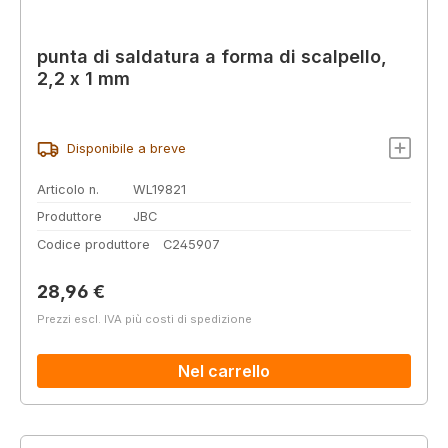
punta di saldatura a forma di scalpello,
2,2 x 1 mm
Disponibile a breve
Articolo n.
WL19821
Produttore
JBC
Codice produttore
C245907
Prezzo normale:
28,96 €
Prezzi escl. IVA più costi di spedizione
Nel carrello