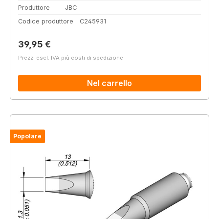
Produttore
JBC
Codice produttore
C245931
Prezzo normale:
39,95 €
Prezzi escl. IVA più costi di spedizione
Nel carrello
Popolare