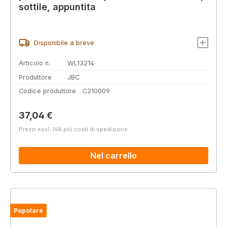
sottile, appuntita
Disponibile a breve
Articolo n.
WL13214
Produttore
JBC
Codice produttore
C210009
Prezzo normale:
37,04 €
Prezzi escl. IVA più costi di spedizione
Nel carrello
Popolare