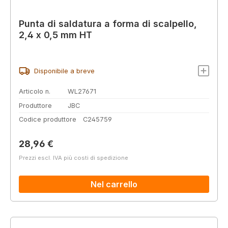
Punta di saldatura a forma di scalpello,
2,4 x 0,5 mm HT
Disponibile a breve
Articolo n.
WL27671
Produttore
JBC
Codice produttore
C245759
Prezzo normale:
28,96 €
Prezzi escl. IVA più costi di spedizione
Nel carrello