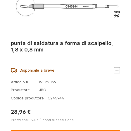
punta di saldatura a forma di scalpello,
1,8 x 0,8 mm
Disponibile a breve
Articolo n.
WL22059
Produttore
JBC
Codice produttore
C245944
Prezzo normale:
28,96 €
Prezzi escl. IVA più costi di spedizione