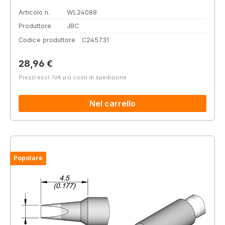
Articolo n.
WL24088
Produttore
JBC
Codice produttore
C245731
Prezzo normale:
28,96 €
Prezzi escl. IVA più costi di spedizione
Nel carrello
Popolare