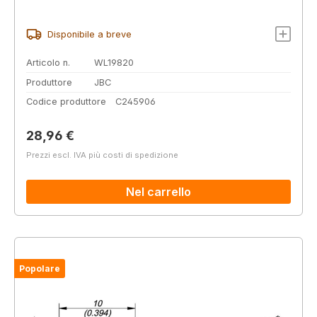
Disponibile a breve
Articolo n.
WL19820
Produttore
JBC
Codice produttore
C245906
Prezzo normale:
28,96 €
Prezzi escl. IVA più costi di spedizione
Nel carrello
Popolare