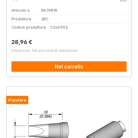
Articolo n.
WL19818
Produttore
JBC
Codice produttore
C245903
Prezzo normale:
28,96 €
Prezzi escl. IVA più costi di spedizione
Nel carrello
Popolare