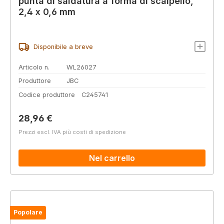
punta di saldatura a forma di scalpello,
2,4 x 0,6 mm
Disponibile a breve
Articolo n.
WL26027
Produttore
JBC
Codice produttore
C245741
Prezzo normale:
28,96 €
Prezzi escl. IVA più costi di spedizione
Nel carrello
Popolare