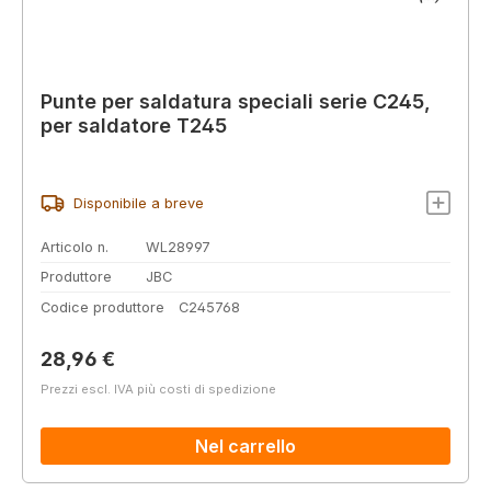
Punte per saldatura speciali serie C245,
per saldatore T245
Disponibile a breve
Articolo n.
WL28997
Produttore
JBC
Codice produttore
C245768
Prezzo normale:
28,96 €
Prezzi escl. IVA più costi di spedizione
Nel carrello