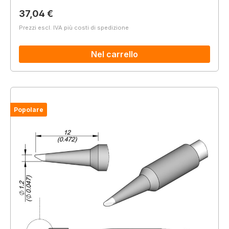
Prezzo normale:
37,04 €
Prezzi escl. IVA più costi di spedizione
Nel carrello
Popolare