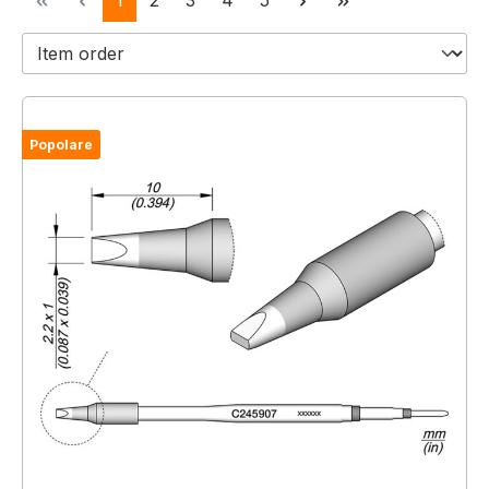
1
2
3
4
5
Popolare