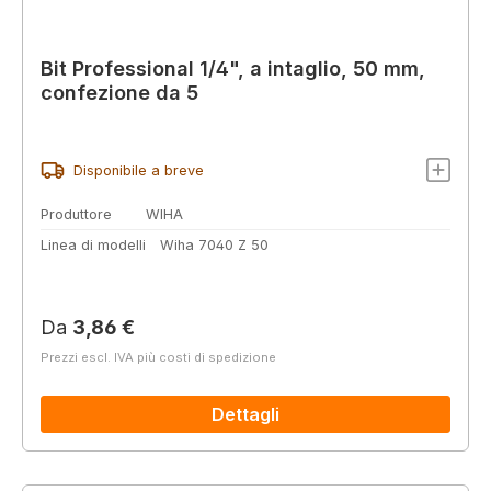
Bit Professional 1/4", a intaglio, 50 mm,
confezione da 5
Disponibile a breve
Produttore
WIHA
Linea di modelli
Wiha 7040 Z 50
Prezzo normale:
Da
3,86 €
Prezzi escl. IVA più costi di spedizione
Dettagli