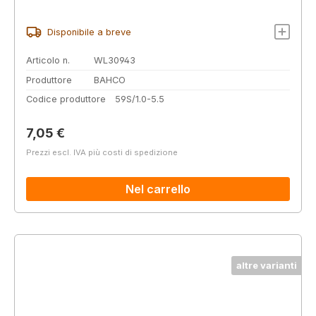
Disponibile a breve
Articolo n.
WL30943
Produttore
BAHCO
Codice produttore
59S/1.0-5.5
Prezzo normale:
7,05 €
Prezzi escl. IVA più costi di spedizione
Nel carrello
altre varianti