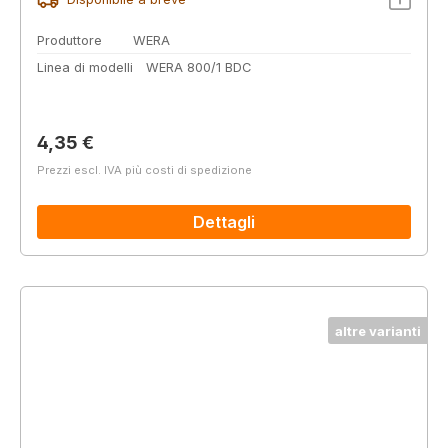
Produttore
WERA
Linea di modelli
WERA 800/1 BDC
Prezzo normale:
4,35 €
Prezzi escl. IVA più costi di spedizione
Dettagli
altre varianti