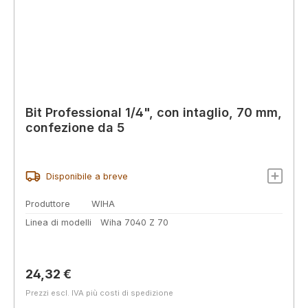
Bit Professional 1/4", con intaglio, 70 mm,
confezione da 5
Disponibile a breve
Produttore
WIHA
Linea di modelli
Wiha 7040 Z 70
Prezzo normale:
24,32 €
Prezzi escl. IVA più costi di spedizione