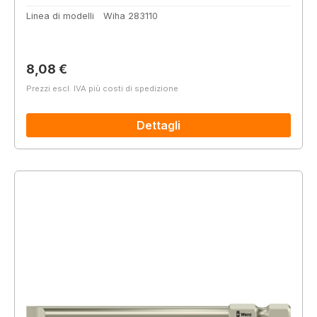
Linea di modelli
Wiha 283110
Prezzo normale:
8,08 €
Prezzi escl. IVA più costi di spedizione
Dettagli