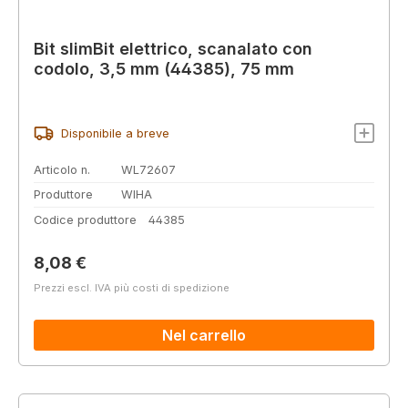
Bit slimBit elettrico, scanalato con
codolo, 3,5 mm (44385), 75 mm
Disponibile a breve
Articolo n.
WL72607
Produttore
WIHA
Codice produttore
44385
Prezzo normale:
8,08 €
Prezzi escl. IVA più costi di spedizione
Nel carrello