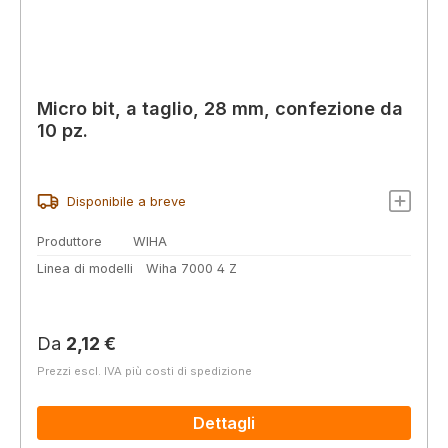
Micro bit, a taglio, 28 mm, confezione da
10 pz.
Disponibile a breve
Produttore
WIHA
Linea di modelli
Wiha 7000 4 Z
Prezzo normale:
Da
2,12 €
Prezzi escl. IVA più costi di spedizione
Dettagli