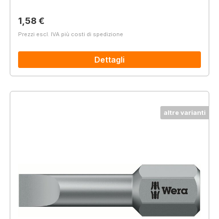
Prezzo normale:
1,58 €
Prezzi escl. IVA più costi di spedizione
Dettagli
altre varianti