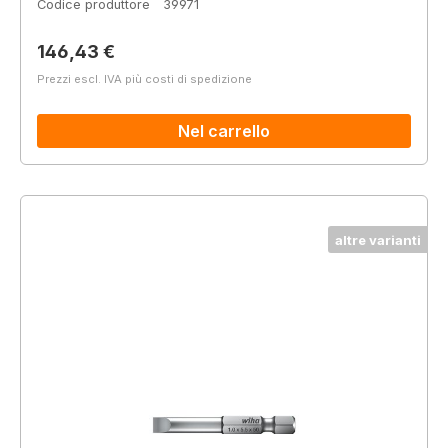
Codice produttore
39971
Prezzo normale:
146,43 €
Prezzi escl. IVA più costi di spedizione
Nel carrello
altre varianti