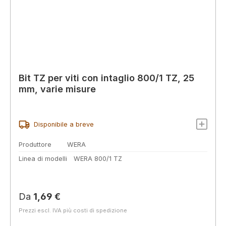
Bit TZ per viti con intaglio 800/1 TZ, 25
mm, varie misure
Disponibile a breve
Produttore
WERA
Linea di modelli
WERA 800/1 TZ
Prezzo normale:
Da
1,69 €
Prezzi escl. IVA più costi di spedizione