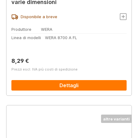
varie dimensioni
Disponibile a breve
Produttore
WERA
Linea di modelli
WERA 8700 A FL
Prezzo normale:
8,29 €
Prezzi escl. IVA più costi di spedizione
Dettagli
altre varianti