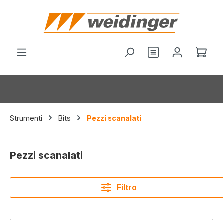
nuto principale
Il c
Strumenti
Bits
Pezzi scanalati
Pezzi scanalati
Filtro