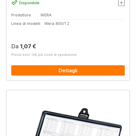
Disponibile
Produttore
WERA
Linea di modelli
Wera 800/1 Z
Prezzo normale:
Da
1,07 €
Prezzi escl. IVA più costi di spedizione
Dettagli