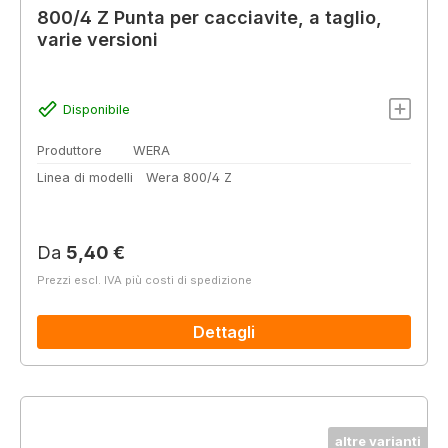
800/4 Z Punta per cacciavite, a taglio,
varie versioni
Disponibile
Produttore
WERA
Linea di modelli
Wera 800/4 Z
Prezzo normale:
Da
5,40 €
Prezzi escl. IVA più costi di spedizione
Dettagli
altre varianti