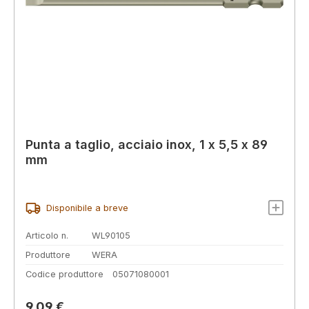
Punta a taglio, acciaio inox, 1 x 5,5 x 89
mm
Disponibile a breve
Articolo n.
WL90105
Produttore
WERA
Codice produttore
05071080001
Prezzo normale:
9,09 €