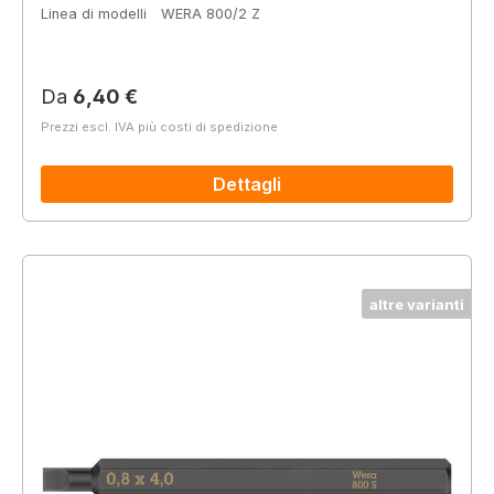
Linea di modelli
WERA 800/2 Z
Prezzo normale:
Da
6,40 €
Prezzi escl. IVA più costi di spedizione
Dettagli
altre varianti