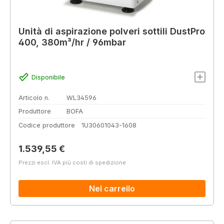
Unità di aspirazione polveri sottili DustPro
400, 380m³/hr / 96mbar
Disponibile
Articolo n.
WL34596
Produttore
BOFA
Codice produttore
1U30601043-1608
Prezzo normale:
1.539,55 €
Prezzi escl. IVA più costi di spedizione
Nel carrello