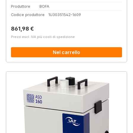
Produttore
BOFA
Codice produttore
1U30351542-1609
Prezzo normale:
861,98 €
Prezzi escl. IVA più costi di spedizione
Nel carrello