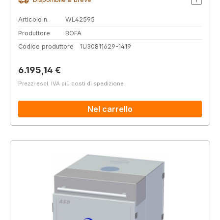
Articolo n.
WL42595
Produttore
BOFA
Codice produttore
1U30811629-1419
Prezzo normale:
6.195,14 €
Prezzi escl. IVA più costi di spedizione
Nel carrello