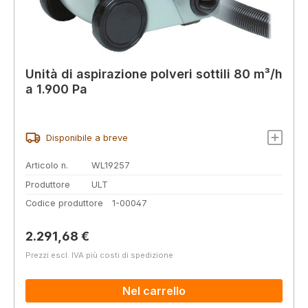
Unità di aspirazione polveri sottili 80 m³/h
a 1.900 Pa
Disponibile a breve
Articolo n.
WL19257
Produttore
ULT
Codice produttore
1-00047
Prezzo normale:
2.291,68 €
Prezzi escl. IVA più costi di spedizione
Nel carrello