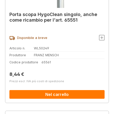
Porta scopa HygoClean singolo, anche
come ricambio per l'art. 65551
Disponibile a breve
Articolo n.
WL50249
Produttore
FRANZ MENSCH
Codice produttore
65561
Prezzo normale:
8,44 €
Prezzi escl. IVA più costi di spedizione
Nel carrello