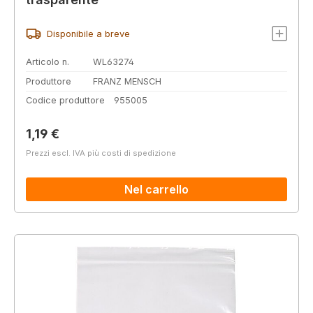
Disponibile a breve
Articolo n.
WL63274
Produttore
FRANZ MENSCH
Codice produttore
955005
Prezzo normale:
1,19 €
Prezzi escl. IVA più costi di spedizione
Nel carrello