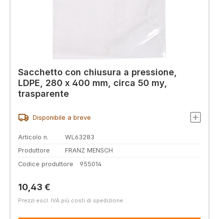
Sacchetto con chiusura a pressione,
LDPE, 280 x 400 mm, circa 50 my,
trasparente
Disponibile a breve
Articolo n.
WL63283
Produttore
FRANZ MENSCH
Codice produttore
955014
Prezzo normale:
10,43 €
Prezzi escl. IVA più costi di spedizione