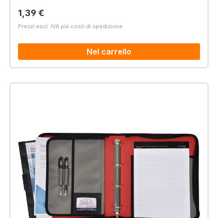
Prezzo normale:
1,39 €
Prezzi escl. IVA più costi di spedizione
Nel carrello