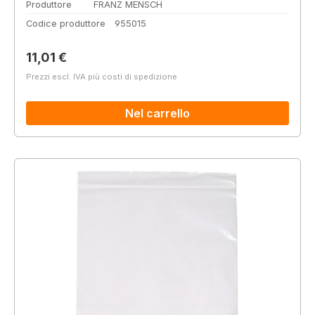
Produttore
FRANZ MENSCH
Codice produttore
955015
Prezzo normale:
11,01 €
Prezzi escl. IVA più costi di spedizione
Nel carrello