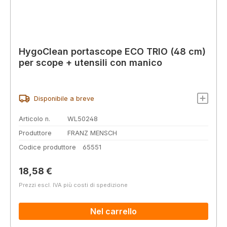
HygoClean portascope ECO TRIO (48 cm)
per scope + utensili con manico
Disponibile a breve
Articolo n.
WL50248
Produttore
FRANZ MENSCH
Codice produttore
65551
Prezzo normale:
18,58 €
Prezzi escl. IVA più costi di spedizione
Nel carrello