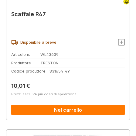
Scaffale R47
Disponibile a breve
Articolo n.
WL43639
Produttore
TRESTON
Codice produttore
831654-49
Prezzo normale:
10,01 €
Prezzi escl. IVA più costi di spedizione
Nel carrello