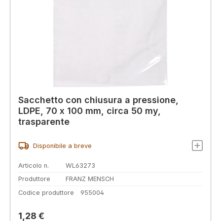
Sacchetto con chiusura a pressione,
LDPE, 70 x 100 mm, circa 50 my,
trasparente
Disponibile a breve
Articolo n.
WL63273
Produttore
FRANZ MENSCH
Codice produttore
955004
Prezzo normale:
1,28 €