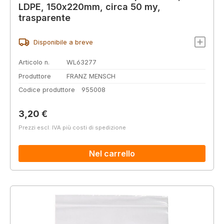
LDPE, 150x220mm, circa 50 my,
trasparente
Disponibile a breve
Articolo n.
WL63277
Produttore
FRANZ MENSCH
Codice produttore
955008
Prezzo normale:
3,20 €
Prezzi escl. IVA più costi di spedizione
Nel carrello