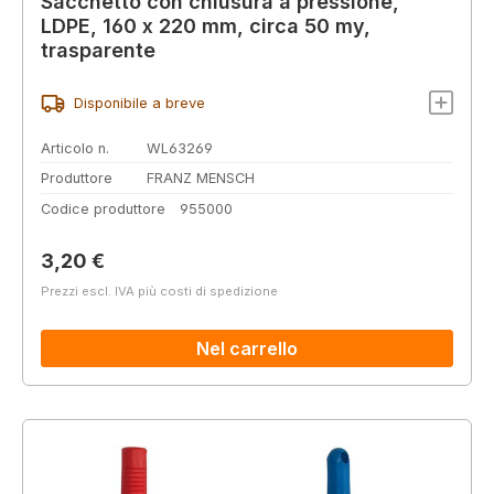
Sacchetto con chiusura a pressione,
LDPE, 160 x 220 mm, circa 50 my,
trasparente
Disponibile a breve
Articolo n.
WL63269
Produttore
FRANZ MENSCH
Codice produttore
955000
Prezzo normale:
3,20 €
Prezzi escl. IVA più costi di spedizione
Nel carrello