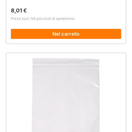
Prezzo normale:
8,01 €
Prezzi escl. IVA più costi di spedizione
Nel carrello