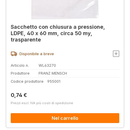
Sacchetto con chiusura a pressione,
LDPE, 40 x 60 mm, circa 50 my,
trasparente
Disponibile a breve
Articolo n.
WL63270
Produttore
FRANZ MENSCH
Codice produttore
955001
Prezzo normale:
0,74 €
Prezzi escl. IVA più costi di spedizione
Nel carrello