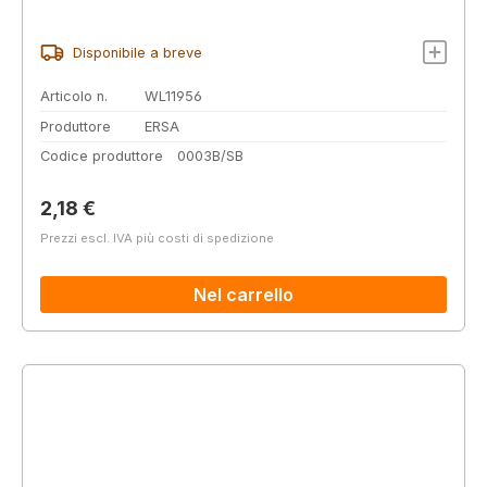
Disponibile a breve
Articolo n.
WL11956
Produttore
ERSA
Codice produttore
0003B/SB
Prezzo normale:
2,18 €
Prezzi escl. IVA più costi di spedizione
Nel carrello