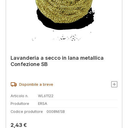
Lavanderia a secco in lana metallica
Confezione SB
Disponibile a breve
Articolo n.
WL61122
Produttore
ERSA
Codice produttore
0008M/SB
Prezzo normale:
2,43 €