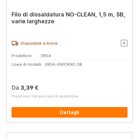
Filo di dissaldatura NO-CLEAN, 1,5 m, SB,
varie larghezze
Disponibile a breve
Produttore
ERSA
Linea di modelli
ERSA-0WICKNC-SB
Prezzo normale:
Da
3,39 €
Prezzi escl. IVA più costi di spedizione
Dettagli