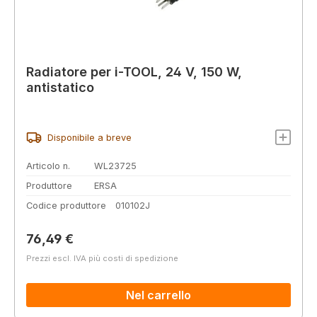
Radiatore per i-TOOL, 24 V, 150 W,
antistatico
Disponibile a breve
Articolo n.
WL23725
Produttore
ERSA
Codice produttore
010102J
Prezzo normale:
76,49 €
Prezzi escl. IVA più costi di spedizione
Nel carrello