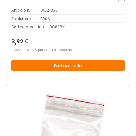
Articolo n.
WL21838
Produttore
ERSA
Codice produttore
0G808K
Prezzo normale:
3,92 €
Prezzi escl. IVA più costi di spedizione
Nel carrello