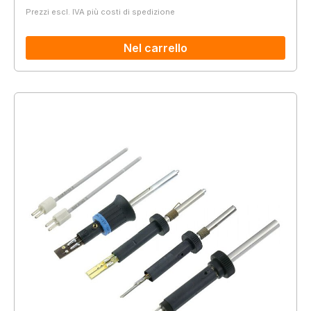
Prezzi escl. IVA più costi di spedizione
Nel carrello