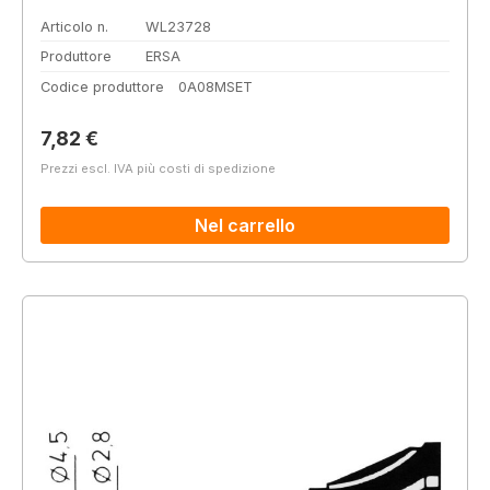
Articolo n.
WL23728
Produttore
ERSA
Codice produttore
0A08MSET
Prezzo normale:
7,82 €
Prezzi escl. IVA più costi di spedizione
Nel carrello