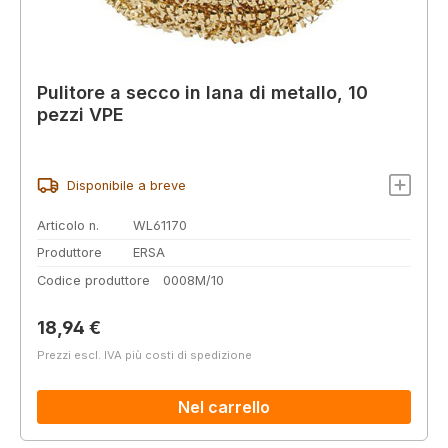
Pulitore a secco in lana di metallo, 10
pezzi VPE
Disponibile a breve
Articolo n.
WL61170
Produttore
ERSA
Codice produttore
0008M/10
Prezzo normale:
18,94 €
Prezzi escl. IVA più costi di spedizione
Nel carrello