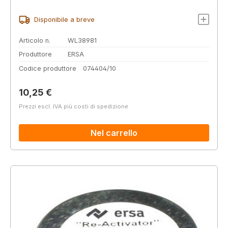
Disponibile a breve
Articolo n.
WL38981
Produttore
ERSA
Codice produttore
074404/10
Prezzo normale:
10,25 €
Prezzi escl. IVA più costi di spedizione
Nel carrello