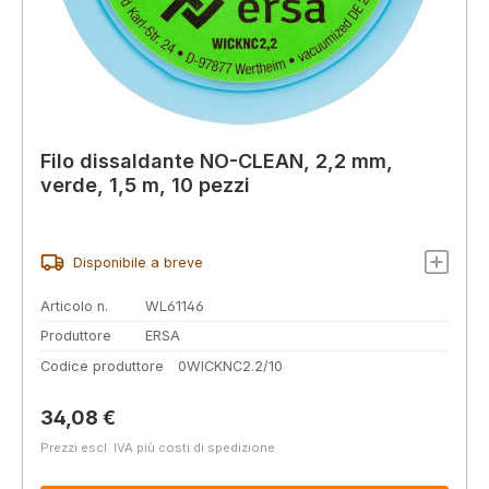
Filo dissaldante NO-CLEAN, 2,2 mm,
verde, 1,5 m, 10 pezzi
Disponibile a breve
Articolo n.
WL61146
Produttore
ERSA
Codice produttore
0WICKNC2.2/10
Prezzo normale:
34,08 €
Prezzi escl. IVA più costi di spedizione