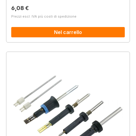
Prezzo normale:
6,08 €
Prezzi escl. IVA più costi di spedizione
Nel carrello