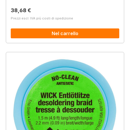
Prezzo normale:
38,68 €
Prezzi escl. IVA più costi di spedizione
Nel carrello