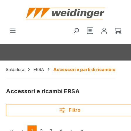
nuto principale
Hai 0 articoli nel
Il c
Saldatura
ERSA
Accessori e parti di ricambio
Accessori e ricambi ERSA
Filtro
Pagina
Pagina
Pagina
Pagina