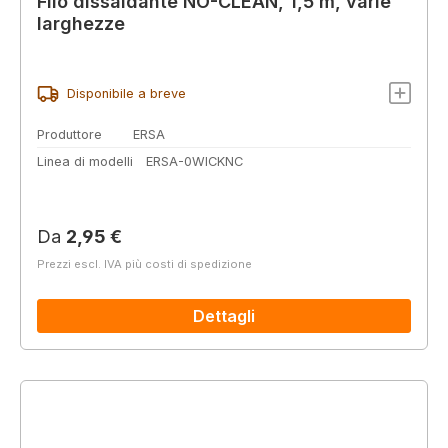
Filo dissaldante NO-CLEAN, 1,5 m, varie
larghezze
Disponibile a breve
Produttore
ERSA
Linea di modelli
ERSA-0WICKNC
Prezzo normale:
Da
2,95 €
Prezzi escl. IVA più costi di spedizione
Dettagli