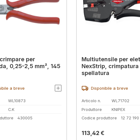
 crimpare per
Multiutensile per elet
da, 0,25-2,5 mm², 145
NexStrip, crimpatura
spellatura
ibile a breve
Disponibile a breve
WL10873
Articolo n.
WL71702
C.K
Produttore
KNIPEX
duttore
430005
Codice produttore
12 72 190
normale:
Prezzo normale:
113,42 €