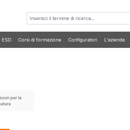
o ESD
Corsi di formazione
Configuratori
L'azienda
sori per la
patura