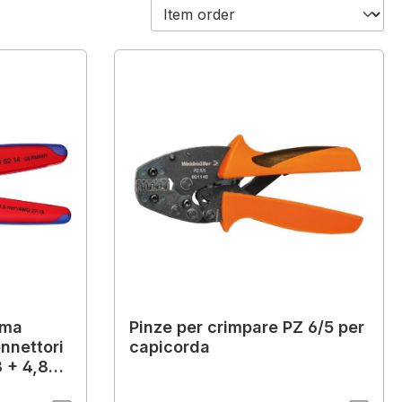
rma
Pinze per crimpare PZ 6/5 per
onnettori
capicorda
8 + 4,8