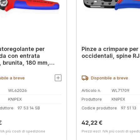
utoregolante per
Pinze a crimpare per
da con entrata
occidentali, spine RJ
e, brunita, 180 mm,
one SB.
ibile a breve
Disponibile a breve
WL62026
Articolo n.
WL71709
KNIPEX
Produttore
KNIPEX
duttore
97 53 14 SB
Codice produttore
97 51 13
normale:
Prezzo normale:
€
42,22 €
IVA più costi di spedizione
Prezzi escl. IVA più costi di sped