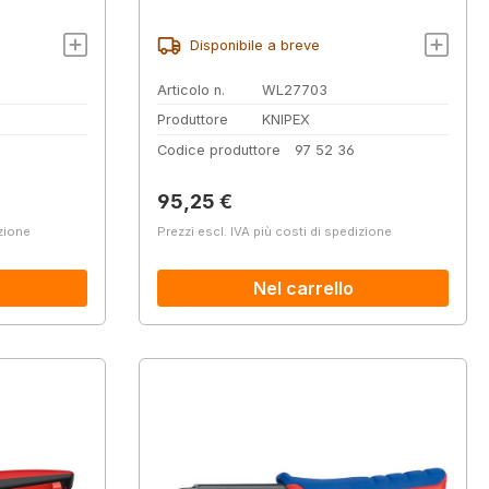
n
onente,
Disponibile a breve
Articolo n.
WL27703
Produttore
KNIPEX
Codice produttore
97 52 36
Prezzo normale:
95,25 €
izione
Prezzi escl. IVA più costi di spedizione
Nel carrello