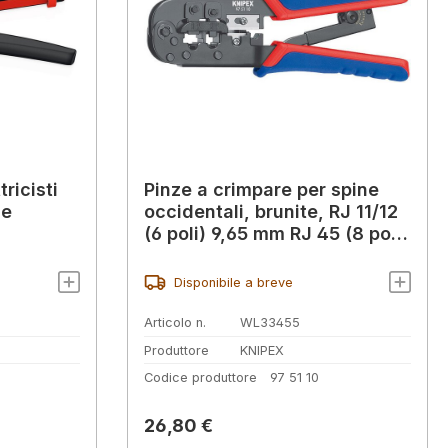
tricisti
Pinze a crimpare per spine
 e
occidentali, brunite, RJ 11/12
(6 poli) 9,65 mm RJ 45 (8 poli)
11,68 mm, 190 mm
Disponibile a breve
Articolo n.
WL33455
Produttore
KNIPEX
Codice produttore
97 51 10
Prezzo normale:
26,80 €