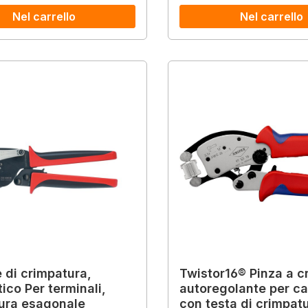
Nel carrello
Nel carrello
e di crimpatura,
Twistor16® Pinza a c
ico Per terminali,
autoregolante per c
ura esagonale
con testa di crimpat