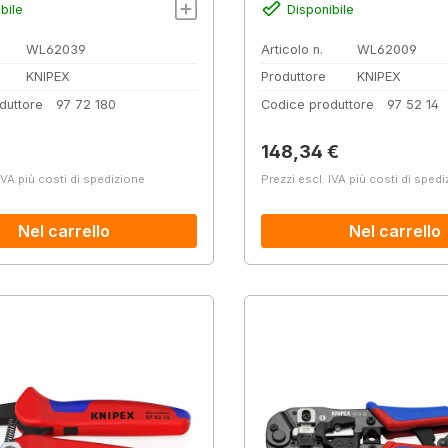
bile
Disponibile
WL62039
Articolo n.
WL62009
KNIPEX
Produttore
KNIPEX
duttore
97 72 180
Codice produttore
97 52 14
normale:
Prezzo normale:
148,34 €
IVA più costi di spedizione
Prezzi escl. IVA più costi di sped
Nel carrello
Nel carrello