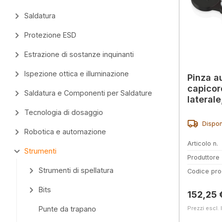
Saldatura
Protezione ESD
Estrazione di sostanze inquinanti
Ispezione ottica e illuminazione
Pinza a
capicor
Saldatura e Componenti per Saldature
lateral
confezi
Tecnologia di dosaggio
Dispon
Robotica e automazione
Articolo n.
Strumenti
Produttore
Strumenti di spellatura
Codice pro
Bits
Prezzo 
152,25 
Prezzi escl. 
Punte da trapano