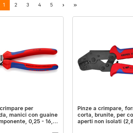
Pagina
Pagina
Pagina
Pagina
Pagina
1
2
3
4
5
 crimpare per
Pinze a crimpare, fo
da, manici con guaine
corta, brunite, per c
mponente, 0,25 - 16,0
aperti non isolati (2,
80 mm
mm), 195 mm