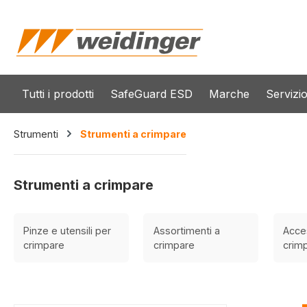
 ricerca
Passa alla navigazione principale
Tutti i prodotti
SafeGuard ESD
Marche
Servizi
Strumenti
Strumenti a crimpare
Strumenti a crimpare
Pinze e utensili per
Assortimenti a
Acces
crimpare
crimpare
crim