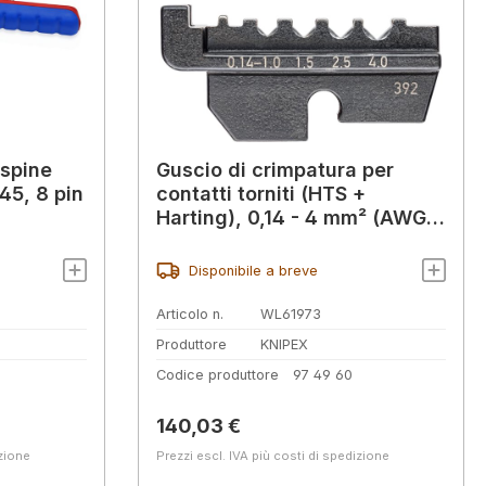
 spine
Guscio di crimpatura per
45, 8 pin
contatti torniti (HTS +
Harting), 0,14 - 4 mm² (AWG
26 - 12)
Disponibile a breve
Articolo n.
WL61973
Produttore
KNIPEX
Codice produttore
97 49 60
Prezzo normale:
140,03 €
izione
Prezzi escl. IVA più costi di spedizione