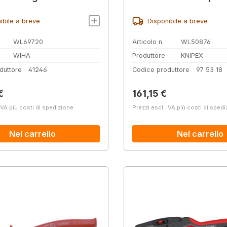
rotante, cromata, co
manicotti multicomp
ibile a breve
Disponibile a breve
260 mm
WL69720
Articolo n.
WL50876
WIHA
Produttore
KNIPEX
duttore
41246
Codice produttore
97 53 18
normale:
Prezzo normale:
€
161,15 €
IVA più costi di spedizione
Prezzi escl. IVA più costi di sped
Nel carrello
Nel carrello