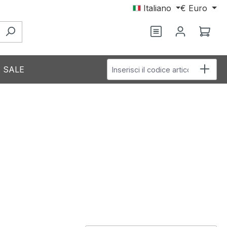
Italiano
€
Euro
Hai 0 articoli nel
Il c
Inserisci il codice articolo
SALE