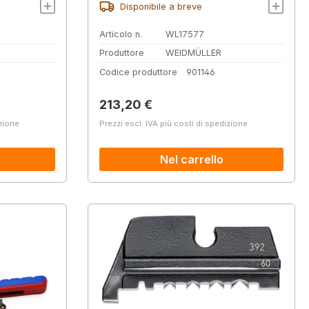
Disponibile a breve
Articolo n.
WL17577
Produttore
WEIDMÜLLER
Codice produttore
901146
Prezzo normale:
213,20 €
izione
Prezzi escl. IVA più costi di spedizione
Nel carrello