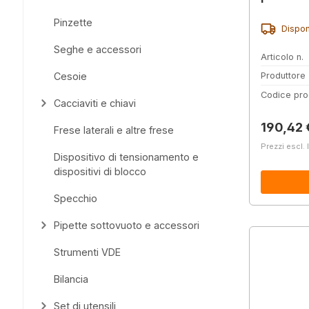
Pinzette
Dispon
Seghe e accessori
Articolo n.
Cesoie
Produttore
Codice pro
Cacciaviti e chiavi
Prezzo 
190,42 
Frese laterali e altre frese
Prezzi escl. 
Dispositivo di tensionamento e
dispositivi di blocco
Specchio
Pipette sottovuoto e accessori
Strumenti VDE
Bilancia
Set di utensili