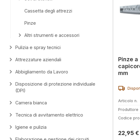
Cassetta degli attrezzi
Pinze
Altri strumenti e accessori
Pulizia e spray tecnici
Pinze a
Attrezzature aziendali
capicor
Abbigliamento da Lavoro
mm
Disposizione di protezione individuale
Dispon
(DPI)
Articolo n.
Camera bianca
Produttore
Tecnica di avvitamento elettrico
Codice pro
Igiene e pulizia
Prezzo 
22,95 €
Elaborazione e gestione dei circuiti