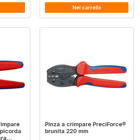
Nel carrello
rimpare
Pinza a crimpare PreciForce®
apicorda
brunita 220 mm
ura