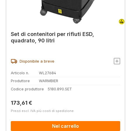
Set di contenitori per rifiuti ESD,
quadrato, 90 litri
Disponibile a breve
Articolo n.
WL27684
Produttore
WARMBIER
Codice produttore
5180.890.SET
Prezzo normale:
173,61 €
Prezzi escl. IVA più costi di spedizione
Nel carrello