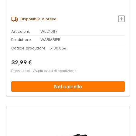
Disponibile a breve
Articolo n.
WL21087
Produttore
WARMBIER
Codice produttore
5180.854
Prezzo normale:
32,99 €
Prezzi escl. IVA più costi di spedizione
Nel carrello