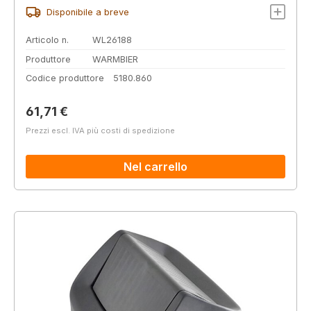
Disponibile a breve
Articolo n.
WL26188
Produttore
WARMBIER
Codice produttore
5180.860
Prezzo normale:
61,71 €
Prezzi escl. IVA più costi di spedizione
Nel carrello