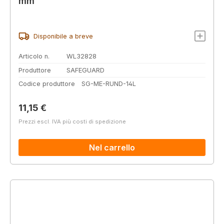
mm
Disponibile a breve
Articolo n.
WL32828
Produttore
SAFEGUARD
Codice produttore
SG-ME-RUND-14L
Prezzo normale:
11,15 €
Prezzi escl. IVA più costi di spedizione
Nel carrello