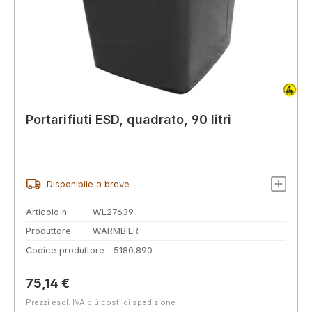
Portarifiuti ESD, quadrato, 90 litri
Disponibile a breve
Articolo n.
WL27639
Produttore
WARMBIER
Codice produttore
5180.890
Prezzo normale:
75,14 €
Prezzi escl. IVA più costi di spedizione