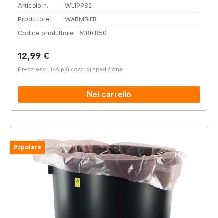
Articolo n.
WL19982
Produttore
WARMBIER
Codice produttore
5180.850
Prezzo normale:
12,99 €
Prezzi escl. IVA più costi di spedizione
Nel carrello
Popolare