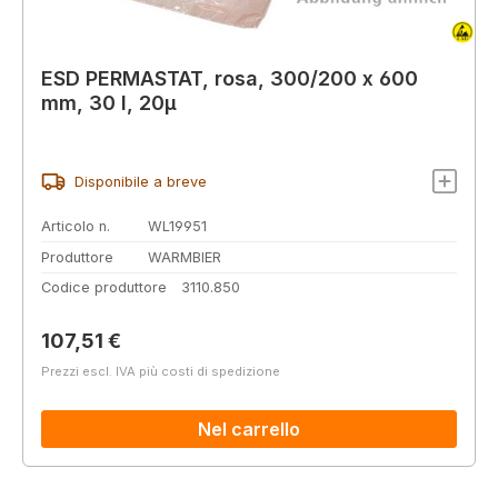
ESD PERMASTAT, rosa, 300/200 x 600
mm, 30 l, 20µ
Disponibile a breve
Articolo n.
WL19951
Produttore
WARMBIER
Codice produttore
3110.850
Prezzo normale:
107,51 €
Prezzi escl. IVA più costi di spedizione
Nel carrello