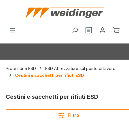
nuto principale
Hai 0 articoli nel
Il c
Protezione ESD
ESD Attrezzature sul posto di lavoro
Cestini e sacchetti per rifiuti ESD
Cestini e sacchetti per rifiuti ESD
Filtro