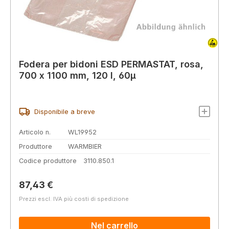
Fodera per bidoni ESD PERMASTAT, rosa,
700 x 1100 mm, 120 l, 60µ
Disponibile a breve
Articolo n.
WL19952
Produttore
WARMBIER
Codice produttore
3110.850.1
Prezzo normale:
87,43 €
Prezzi escl. IVA più costi di spedizione
Nel carrello