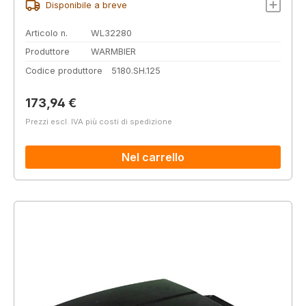
Disponibile a breve
Articolo n.
WL32280
Produttore
WARMBIER
Codice produttore
5180.SH.125
Prezzo normale:
173,94 €
Prezzi escl. IVA più costi di spedizione
Nel carrello