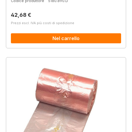
Codice produttore
5180.890.D
Prezzo normale:
42,68 €
Prezzi escl. IVA più costi di spedizione
Nel carrello