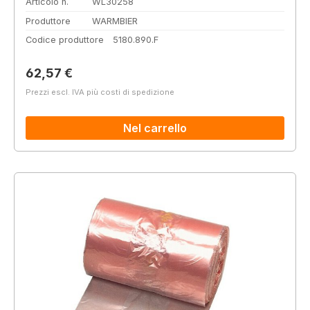
Articolo n.
WL30258
Produttore
WARMBIER
Codice produttore
5180.890.F
Prezzo normale:
62,57 €
Prezzi escl. IVA più costi di spedizione
Nel carrello