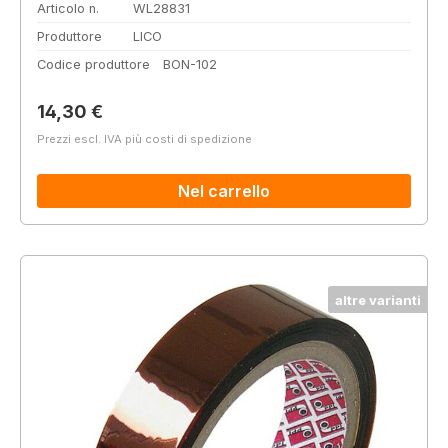
Articolo n.
WL28831
Produttore
LICO
Codice produttore
BON-102
Prezzo normale:
14,30 €
Prezzi escl. IVA più costi di spedizione
Nel carrello
altre varianti