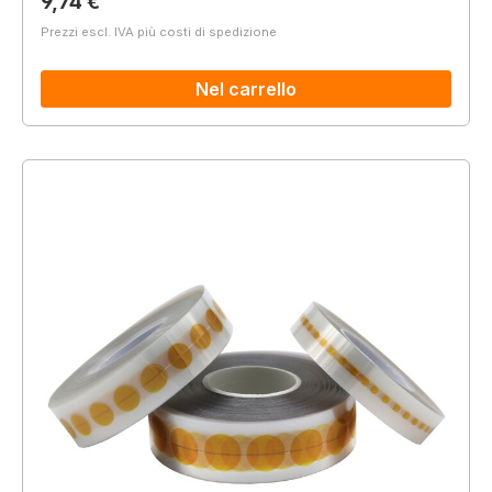
Prezzo normale:
9,74 €
Prezzi escl. IVA più costi di spedizione
Nel carrello