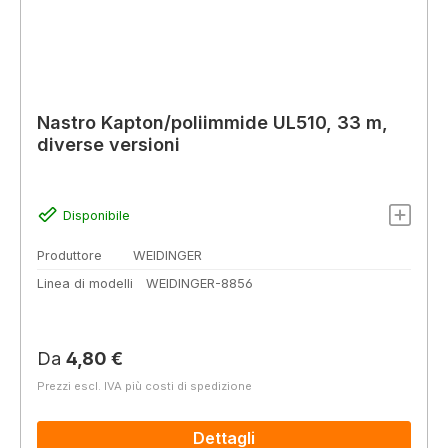
Nastro Kapton/poliimmide UL510, 33 m,
diverse versioni
Disponibile
Produttore
WEIDINGER
Linea di modelli
WEIDINGER-8856
Prezzo normale:
Da
4,80 €
Prezzi escl. IVA più costi di spedizione
Dettagli