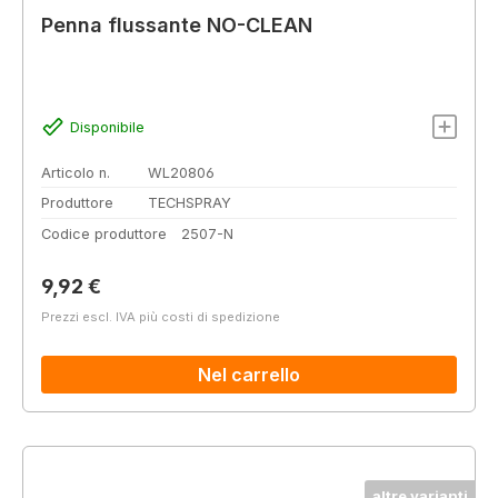
Penna flussante NO-CLEAN
Disponibile
Articolo n.
WL20806
Produttore
TECHSPRAY
Codice produttore
2507-N
Prezzo normale:
9,92 €
Prezzi escl. IVA più costi di spedizione
Nel carrello
altre varianti