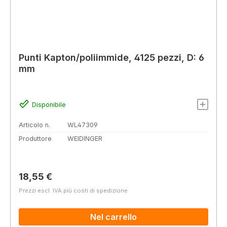
Punti Kapton/poliimmide, 4125 pezzi, D: 6
mm
Disponibile
Articolo n.
WL47309
Produttore
WEIDINGER
Prezzo normale:
18,55 €
Prezzi escl. IVA più costi di spedizione
Nel carrello