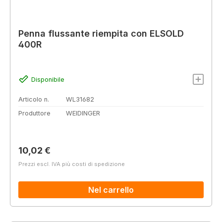
Penna flussante riempita con ELSOLD
400R
Disponibile
Articolo n.
WL31682
Produttore
WEIDINGER
Prezzo normale:
10,02 €
Prezzi escl. IVA più costi di spedizione
Nel carrello