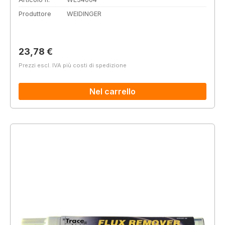
Produttore
WEIDINGER
Prezzo normale:
23,78 €
Prezzi escl. IVA più costi di spedizione
Nel carrello