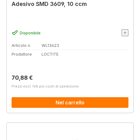
Adesivo SMD 3609, 10 ccm
Disponibile
Articolo n.
WL13623
Produttore
LOCTITE
Prezzo normale:
70,88 €
Prezzi escl. IVA più costi di spedizione
Nel carrello