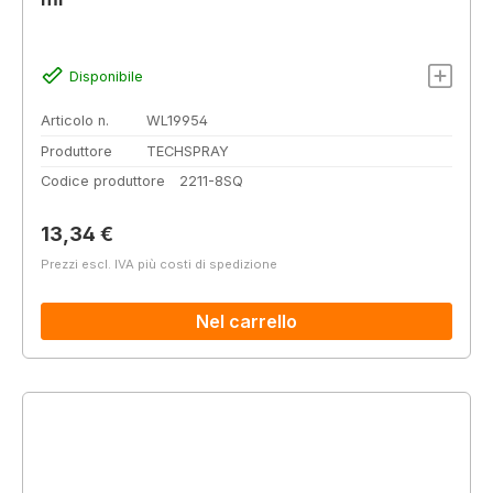
Disponibile
Articolo n.
WL19954
Produttore
TECHSPRAY
Codice produttore
2211-8SQ
Prezzo normale:
13,34 €
Prezzi escl. IVA più costi di spedizione
Nel carrello