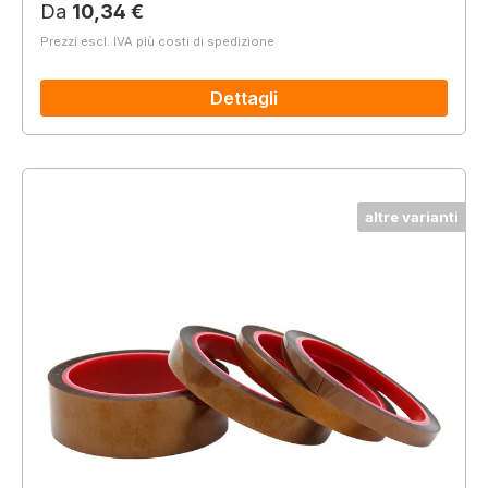
Prezzo normale:
Da
10,34 €
Prezzi escl. IVA più costi di spedizione
Dettagli
altre varianti