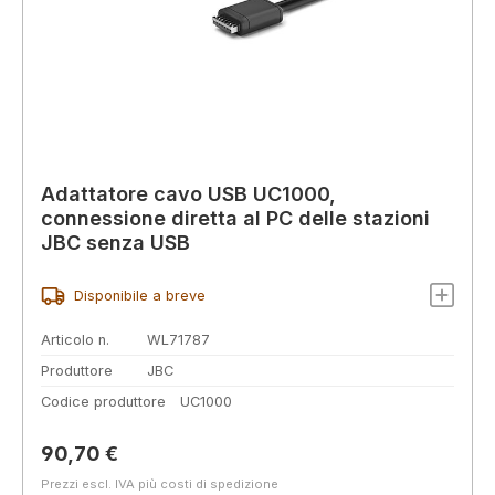
Adattatore cavo USB UC1000,
connessione diretta al PC delle stazioni
JBC senza USB
Disponibile a breve
Articolo n.
WL71787
Produttore
JBC
Codice produttore
UC1000
Prezzo normale:
90,70 €
Prezzi escl. IVA più costi di spedizione