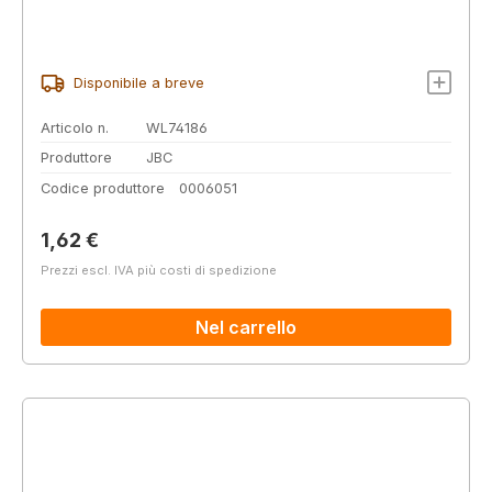
Disponibile a breve
Articolo n.
WL74186
Produttore
JBC
Codice produttore
0006051
Prezzo normale:
1,62 €
Prezzi escl. IVA più costi di spedizione
Nel carrello