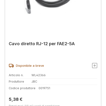
Cavo diretto RJ-12 per FAE2-5A
Disponibile a breve
Articolo n.
WL42366
Produttore
JBC
Codice produttore
0019751
Prezzo normale:
5,38 €
Prezzi escl. IVA più costi di spedizione