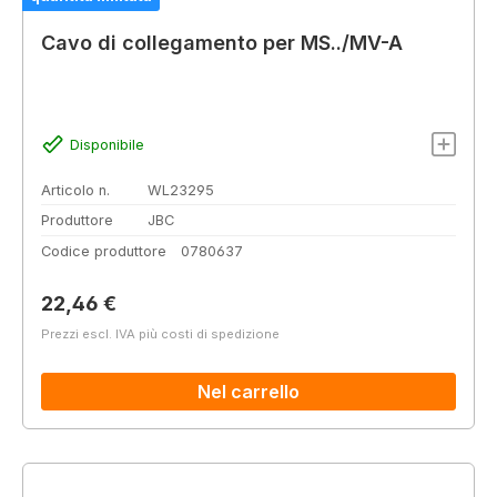
Cavo di collegamento per MS../MV-A
Disponibile
Articolo n.
WL23295
Produttore
JBC
Codice produttore
0780637
Prezzo normale:
22,46 €
Prezzi escl. IVA più costi di spedizione
Nel carrello