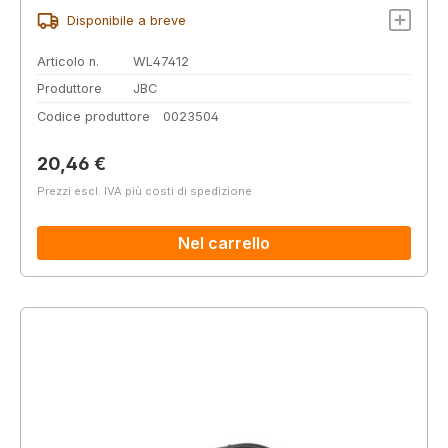
Disponibile a breve
Articolo n.
WL47412
Produttore
JBC
Codice produttore
0023504
Prezzo normale:
20,46 €
Prezzi escl. IVA più costi di spedizione
Nel carrello