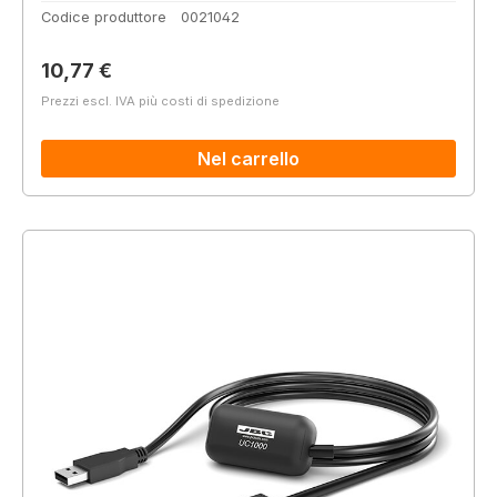
Codice produttore
0021042
Prezzo normale:
10,77 €
Prezzi escl. IVA più costi di spedizione
Nel carrello