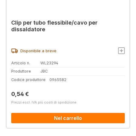
Clip per tubo flessibile/cavo per
dissaldatore
Disponibile a breve
Articolo n.
WL23294
Produttore
JBC
Codice produttore
0965582
Prezzo normale:
0,54 €
Prezzi escl. IVA più costi di spedizione
Nel carrello