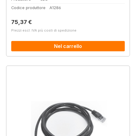
Codice produttore
A1286
Prezzo normale:
75,37 €
Prezzi escl. IVA più costi di spedizione
Nel carrello