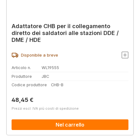
Adattatore CHB per il collegamento
diretto dei saldatori alle stazioni DDE /
DME / HDE
Disponibile a breve
Articolo n.
WL19555
Produttore
JBC
Codice produttore
CHB-B
Prezzo normale:
48,45 €
Prezzi escl. IVA più costi di spedizione
Nel carrello