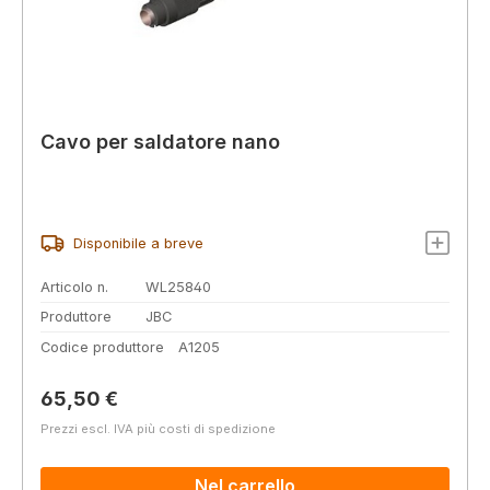
Cavo per saldatore nano
Disponibile a breve
Articolo n.
WL25840
Produttore
JBC
Codice produttore
A1205
Prezzo normale:
65,50 €
Prezzi escl. IVA più costi di spedizione
Nel carrello