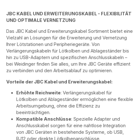
JBC KABEL UND ERWEITERUNGSKABEL - FLEXIBILITÄT
UND OPTIMALE VERNETZUNG
Das JBC Kabel und Erweiterungskabel Sortiment bietet eine
Vielzahl an Lösungen für die Erweiterung und Vernetzung
Ihrer Lötstationen und Peripheriegeräte. Von
Verlängerungskabeln für Lötkolben und Ablageständer bis
hin zu USB-Adaptern und spezifischen Anschlusskabeln –
bei Weidinger finden Sie alles, um Ihre JBC Geräte effizient
zu verbinden und den Arbeitsablauf zu optimieren.
Vorteile der JBC Kabel und Erweiterungskabel:
Erhöhte Reichweite
: Verlängerungskabel für
Lötkolben und Ablageständer ermöglichen eine flexible
Arbeitsumgebung, ohne die Effizienz zu
beeinträchtigen.
Kompatible Anschlüsse
: Spezielle Adapter und
Anschlusskabel sorgen für eine nahtlose Integration
von JBC Geräten in bestehende Systeme, ob USB,
RJ12 oder direkte Lötkolbenanschlüsse.