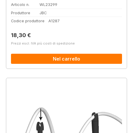
Articolo n.
WL23299
Produttore
JBC
Codice produttore
A1287
Prezzo normale:
18,30 €
Prezzi escl. IVA più costi di spedizione
Nel carrello