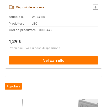
Disponibile a breve
Articolo n.
WL74185
Produttore
JBC
Codice produttore
0003442
Prezzo normale:
1,29 €
Prezzi escl. IVA più costi di spedizione
Nel carrello
Popolare