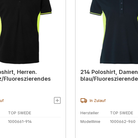
shirt, Herren.
214 Poloshirt, Damen
/Fluoreszierendes
blau/Fluoreszierende
auf
In Zulauf
TOP SWEDE
Hersteller
TOP SWEDE
1000661-914
Modelllinie
1000662-960