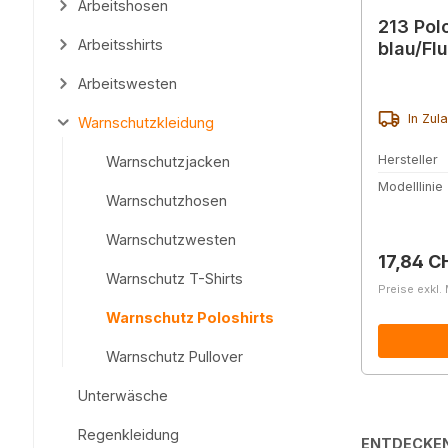
Arbeitshosen
213 Pol
Arbeitsshirts
blau/Fl
Arbeitswesten
In Zul
Warnschutzkleidung
Hersteller
Warnschutzjacken
Modelllinie
Warnschutzhosen
Warnschutzwesten
Reguläre
17,84 C
Warnschutz T-Shirts
Preise exkl.
Warnschutz Poloshirts
Warnschutz Pullover
Unterwäsche
Regenkleidung
ENTDECKEN