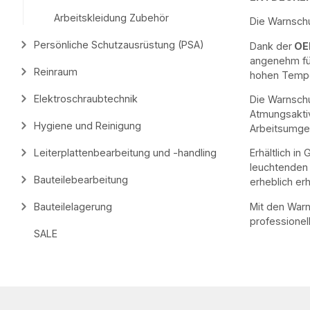
Arbeitskleidung Zubehör
Die Warnsch
Persönliche Schutzausrüstung (PSA)
Dank der
OEK
angenehm für
Reinraum
hohen Tempe
Elektroschraubtechnik
Die Warnschu
Atmungsaktiv
Hygiene und Reinigung
Arbeitsumge
Leiterplattenbearbeitung und -handling
Erhältlich i
leuchtenden 
Bauteilebearbeitung
erheblich erh
Mit den Warn
Bauteilelagerung
professionel
SALE