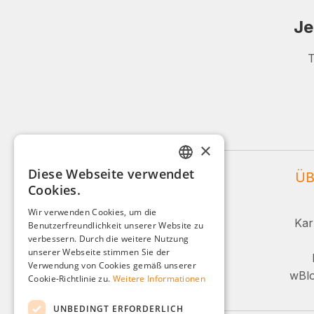
Je
T
×
Diese Webseite verwendet
WEIDINGER SERVICE
ÜB
GERMAN
Cookies.
ENGLISH
Service und Beratung:
Wir verwenden Cookies, um die
Kar
Benutzerfreundlichkeit unserer Website zu
FRENCH
+49 (0)8142 / 4289 - 300
verbessern. Durch die weitere Nutzung
ITALIAN
unserer Webseite stimmen Sie der
Mo-Fr, 08:00 - 16:00 Uhr
Verwendung von Cookies gemäß unserer
DUTCH
wBlo
Cookie-Richtlinie zu.
Weitere Informationen
Oder über unser Kontaktformular.
POLISH
UNBEDINGT ERFORDERLICH