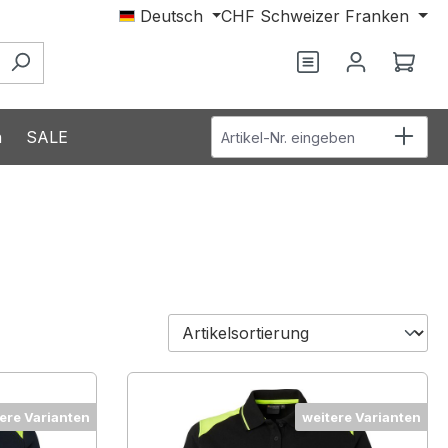
Deutsch
CHF
Schweizer Franken
Du hast 0 Produ
Ware
Artikel-Nr. eingeben
n
SALE
ere Varianten
weitere Varianten