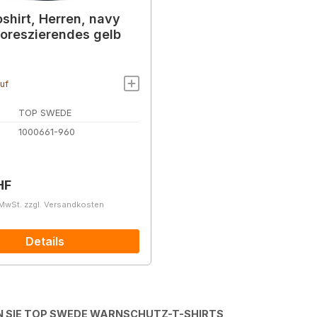
oshirt, Herren, navy
uoreszierendes gelb
auf
TOP SWEDE
1000661-960
r Preis:
HF
 MwSt. zzgl. Versandkosten
Details
 SIE TOP SWEDE WARNSCHUTZ-T-SHIRTS