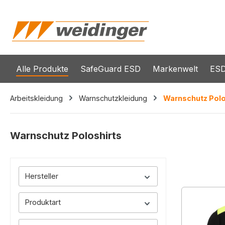
springen
Zur Hauptnavigation springen
Alle Produkte
SafeGuard ESD
Markenwelt
ESD
Arbeitskleidung
Warnschutzkleidung
Warnschutz Polo
Warnschutz Poloshirts
Hersteller
Produktart