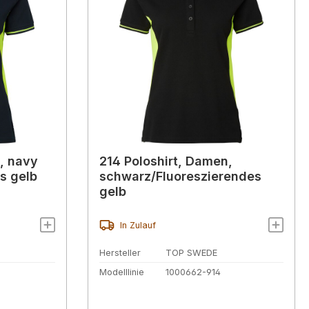
, navy
214 Poloshirt, Damen,
s gelb
schwarz/Fluoreszierendes
gelb
In Zulauf
Hersteller
TOP SWEDE
Modelllinie
1000662-914