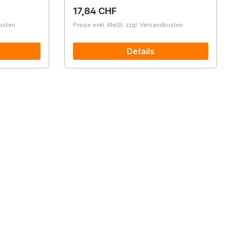
Regulärer Preis:
17,84 CHF
kosten
Preise exkl. MwSt. zzgl. Versandkosten
Details