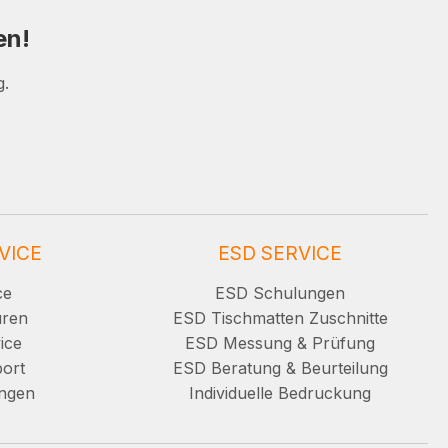
en!
g.
VICE
ESD SERVICE
ce
ESD Schulungen
uren
ESD Tischmatten Zuschnitte
ice
ESD Messung & Prüfung
ort
ESD Beratung & Beurteilung
ungen
Individuelle Bedruckung