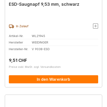
ESD-Saugnapf 9,53 mm, schwarz
In Zulauf
Artikel-Nr.
WL21945
Hersteller
WEIDINGER
Hersteller-Nr.
V 9038-ESD
Regulärer Preis:
9,51 CHF
Preise exkl. MwSt. zzgl. Versandkosten
In den Warenkorb