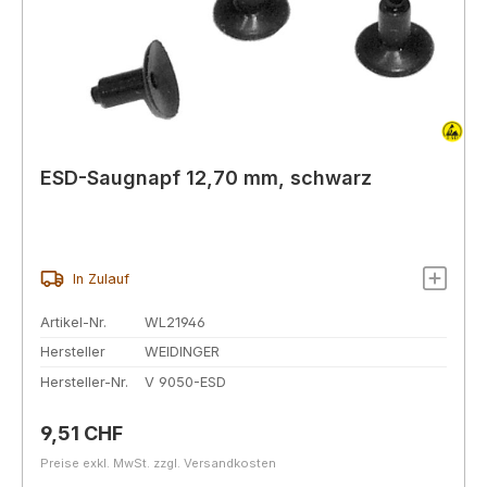
ESD-Saugnapf 12,70 mm, schwarz
In Zulauf
Artikel-Nr.
WL21946
Hersteller
WEIDINGER
Hersteller-Nr.
V 9050-ESD
Regulärer Preis:
9,51 CHF
Preise exkl. MwSt. zzgl. Versandkosten