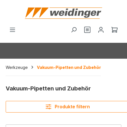
alt springen
Du hast 0 Produ
Ware
Werkzeuge
Vakuum-Pipetten und Zubehör
Vakuum-Pipetten und Zubehör
Produkte filtern