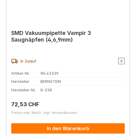
SMD Vakuumpipette Vampir 3
Saugnäpfen (4,6,9mm)
In Zulauf
Artikel-Nr.
WL43339
Hersteller
BERNSTEIN
Hersteller-Nr.
8-238
Regulärer Preis:
72,53 CHF
Preise exkl. MwSt. zzgl. Versandkosten
In den Warenkorb