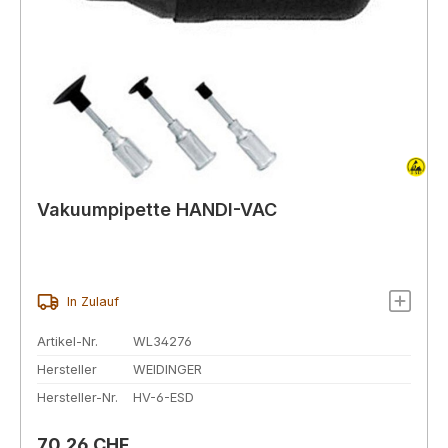
Vakuumpipette HANDI-VAC
In Zulauf
Artikel-Nr.
WL34276
Hersteller
WEIDINGER
Hersteller-Nr.
HV-6-ESD
Regulärer Preis:
70,26 CHF