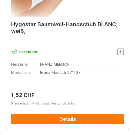
Hygostar Baumwoll-Handschuh BLANC,
weiß,
Verfügbar
Hersteller
FRANZ MENSCH
Modelllinie
Franz Mensch 27143x
Regulärer Preis:
1,52 CHF
Preise exkl. MwSt. zzgl. Versandkosten
Details