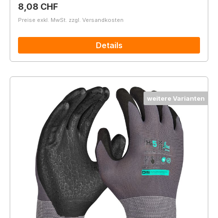
Regulärer Preis:
8,08 CHF
Preise exkl. MwSt. zzgl. Versandkosten
Details
weitere Varianten