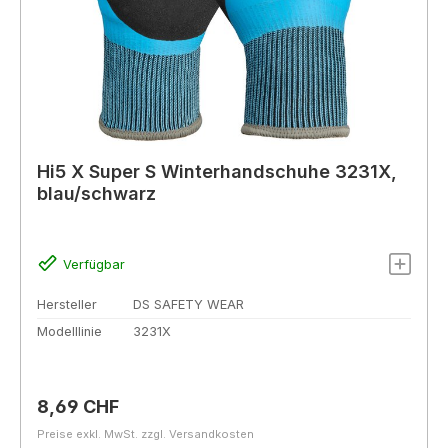
Hi5 X Super S Winterhandschuhe 3231X,
blau/schwarz
Verfügbar
Hersteller
DS SAFETY WEAR
Modelllinie
3231X
Regulärer Preis:
8,69 CHF
Preise exkl. MwSt. zzgl. Versandkosten