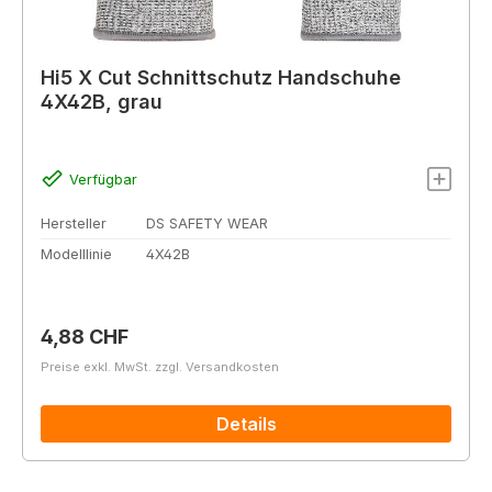
Hi5 X Cut Schnittschutz Handschuhe
4X42B, grau
Verfügbar
Hersteller
DS SAFETY WEAR
Modelllinie
4X42B
Regulärer Preis:
4,88 CHF
Preise exkl. MwSt. zzgl. Versandkosten
Details