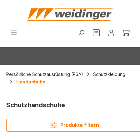
alt springen
Du hast 0 Produ
Ware
Persönliche Schutzausrüstung (PSA)
Schutzkleidung
Handschuhe
Schutzhandschuhe
Produkte filtern