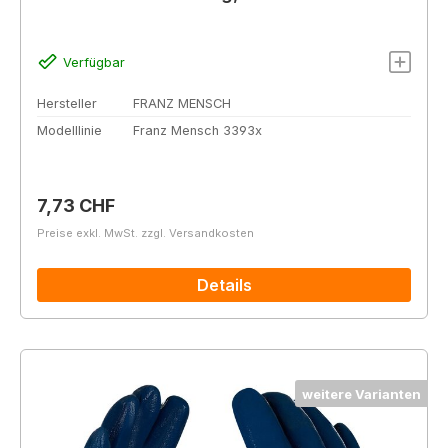
Verfügbar
Hersteller
FRANZ MENSCH
Modelllinie
Franz Mensch 3393x
Regulärer Preis:
7,73 CHF
Preise exkl. MwSt. zzgl. Versandkosten
Details
weitere Varianten