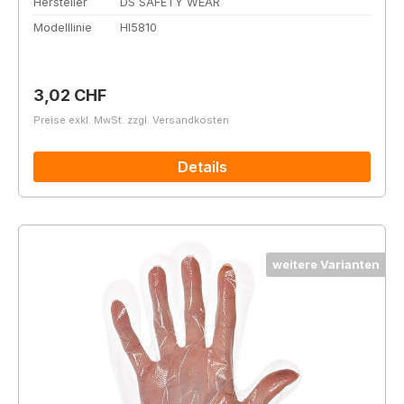
Hersteller
DS SAFETY WEAR
Modelllinie
HI5810
Regulärer Preis:
3,02 CHF
Preise exkl. MwSt. zzgl. Versandkosten
Details
weitere Varianten