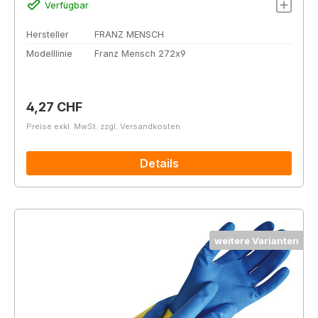
Verfügbar
Hersteller
FRANZ MENSCH
Modelllinie
Franz Mensch 272x9
Regulärer Preis:
4,27 CHF
Preise exkl. MwSt. zzgl. Versandkosten
Details
weitere Varianten