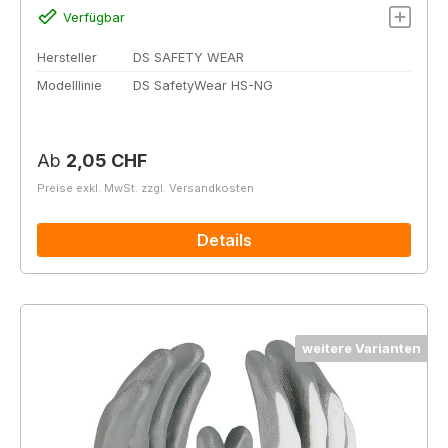
Verfügbar
Hersteller
DS SAFETY WEAR
Modelllinie
DS SafetyWear HS-NG
Regulärer Preis:
Ab
2,05 CHF
Preise exkl. MwSt. zzgl. Versandkosten
Details
weitere Varianten