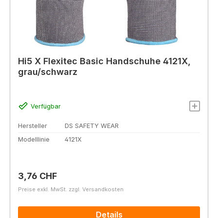
Hi5 X Flexitec Basic Handschuhe 4121X,
grau/schwarz
Verfügbar
Hersteller
DS SAFETY WEAR
Modelllinie
4121X
Regulärer Preis:
3,76 CHF
Preise exkl. MwSt. zzgl. Versandkosten
Details