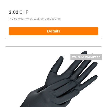
Regulärer Preis:
2,02 CHF
Preise exkl. MwSt. zzgl. Versandkosten
Details
weitere Varianten