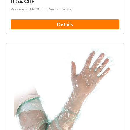
Regulärer Preis:
0,54 CHF
Preise exkl. MwSt. zzgl. Versandkosten
Details