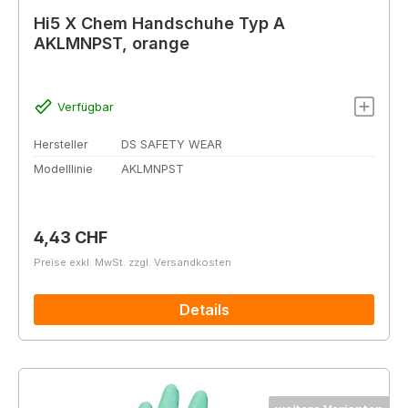
Hi5 X Chem Handschuhe Typ A
AKLMNPST, orange
Verfügbar
Hersteller
DS SAFETY WEAR
Modelllinie
AKLMNPST
Regulärer Preis:
4,43 CHF
Preise exkl. MwSt. zzgl. Versandkosten
Details