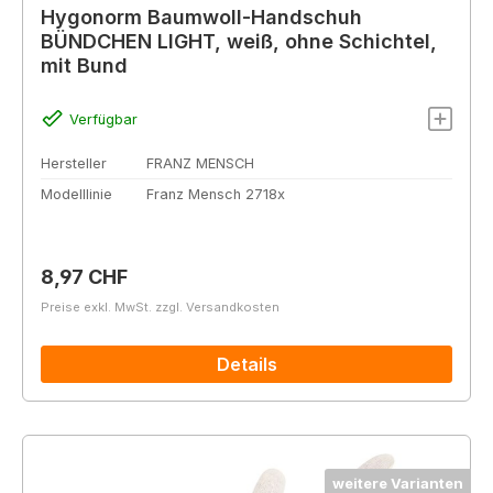
Hygonorm Baumwoll-Handschuh
BÜNDCHEN LIGHT, weiß, ohne Schichtel,
mit Bund
Verfügbar
Hersteller
FRANZ MENSCH
Modelllinie
Franz Mensch 2718x
Regulärer Preis:
8,97 CHF
Preise exkl. MwSt. zzgl. Versandkosten
Details
weitere Varianten