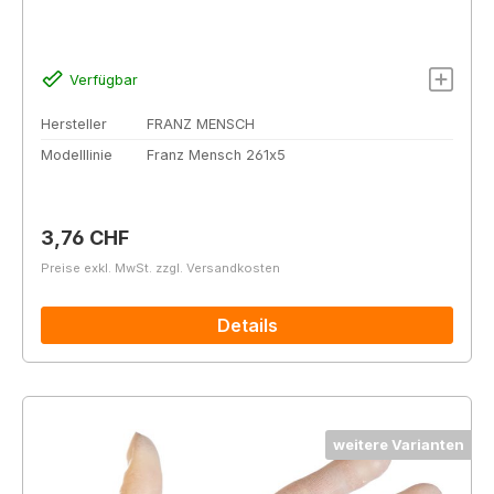
Verfügbar
Hersteller
FRANZ MENSCH
Modelllinie
Franz Mensch 261x5
Regulärer Preis:
3,76 CHF
Preise exkl. MwSt. zzgl. Versandkosten
Details
weitere Varianten