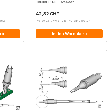
Hersteller-Nr.
R245009
Regulärer Preis:
42,32 CHF
kosten
Preise exkl. MwSt. zzgl. Versandkosten
rb
In den Warenkorb