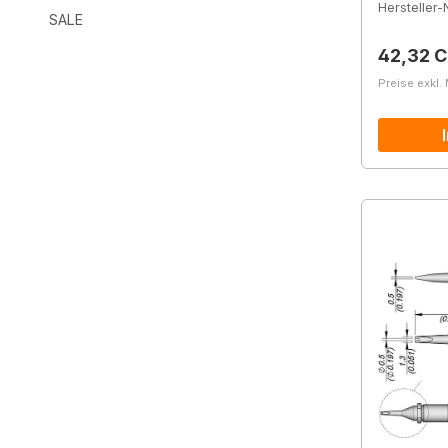
Hersteller-N
SALE
Reguläre
42,32 
Preise exkl.