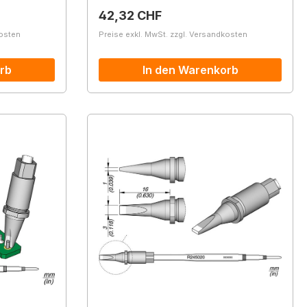
Regulärer Preis:
42,32 CHF
kosten
Preise exkl. MwSt. zzgl. Versandkosten
rb
In den Warenkorb