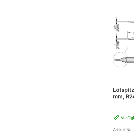
Lötspit
mm, R2
Verfüg
Artikel-Nr.