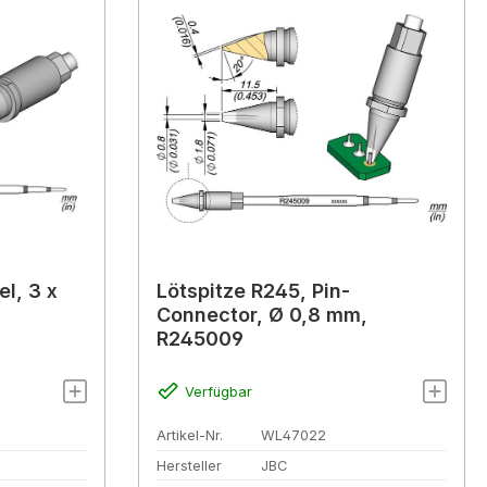
l, 3 x
Lötspitze R245, Pin-
Connector, Ø 0,8 mm,
R245009
Verfügbar
Artikel-Nr.
WL47022
Hersteller
JBC