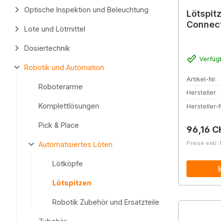
Optische Inspektion und Beleuchtung
Lötspit
Connect
Lote und Lötmittel
Dosiertechnik
Verfüg
Robotik und Automation
Artikel-Nr.
Roboterarme
Hersteller
Komplettlösungen
Hersteller-N
Pick & Place
Reguläre
96,16 C
Preise exkl.
Automatisiertes Löten
Lötköpfe
Lötspitzen
Robotik Zubehör und Ersatzteile