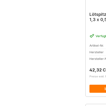
Lötspit
1,3 x 0
Verfüg
Artikel-Nr.
Hersteller
Hersteller-N
Reguläre
42,32 
Preise exkl.