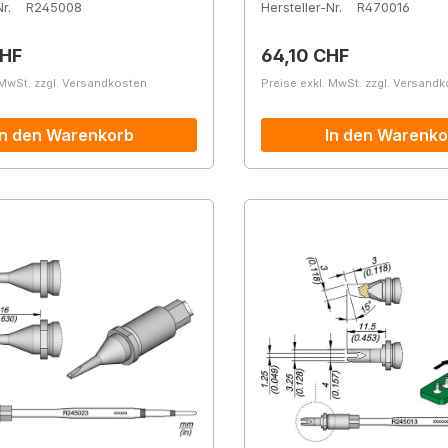
r.
R245008
Hersteller-Nr.
R470016
r Preis:
Regulärer Preis:
CHF
64,10 CHF
 MwSt. zzgl. Versandkosten
Preise exkl. MwSt. zzgl. Versand
In den Warenkorb
In den Warenko