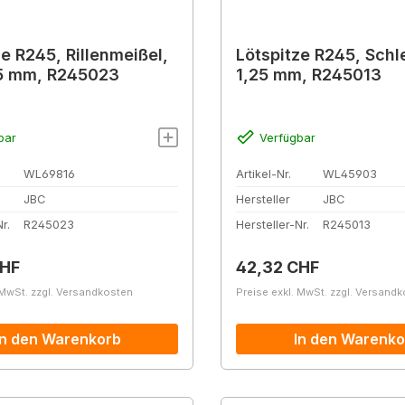
ze R245, Rillenmeißel,
Lötspitze R245, Schl
,5 mm, R245023
1,25 mm, R245013
bar
Verfügbar
WL69816
Artikel-Nr.
WL45903
JBC
Hersteller
JBC
r.
R245023
Hersteller-Nr.
R245013
r Preis:
Regulärer Preis:
CHF
42,32 CHF
 MwSt. zzgl. Versandkosten
Preise exkl. MwSt. zzgl. Versand
In den Warenkorb
In den Warenko