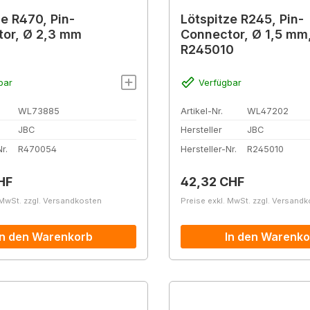
ze R470, Pin-
Lötspitze R245, Pin-
or, Ø 2,3 mm
Connector, Ø 1,5 mm
R245010
bar
Verfügbar
WL73885
Artikel-Nr.
WL47202
JBC
Hersteller
JBC
r.
R470054
Hersteller-Nr.
R245010
r Preis:
Regulärer Preis:
HF
42,32 CHF
 MwSt. zzgl. Versandkosten
Preise exkl. MwSt. zzgl. Versand
In den Warenkorb
In den Warenko