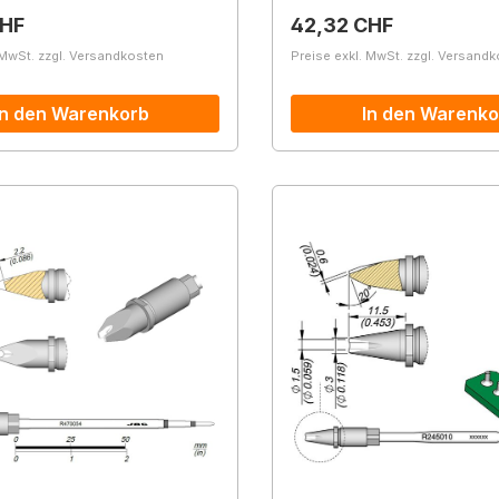
r Preis:
Regulärer Preis:
CHF
42,32 CHF
 MwSt. zzgl. Versandkosten
Preise exkl. MwSt. zzgl. Versand
In den Warenkorb
In den Warenko