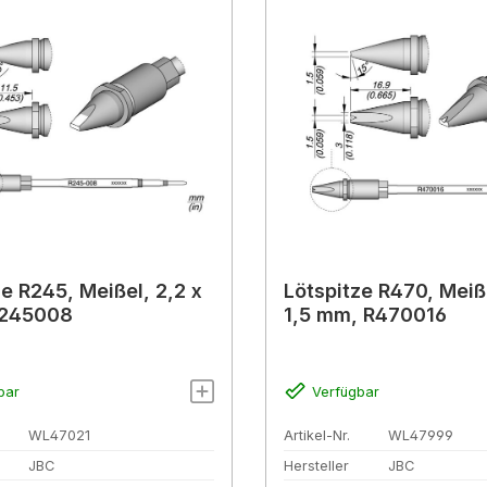
ze R245, Meißel, 2,2 x
Lötspitze R470, Meiße
R245008
1,5 mm, R470016
bar
Verfügbar
WL47021
Artikel-Nr.
WL47999
JBC
Hersteller
JBC