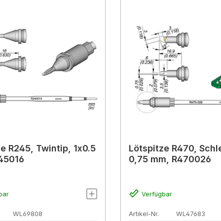
ze R245, Twintip, 1x0.5
Lötspitze R470, Schl
45016
0,75 mm, R470026
bar
Verfügbar
WL69808
Artikel-Nr.
WL47683