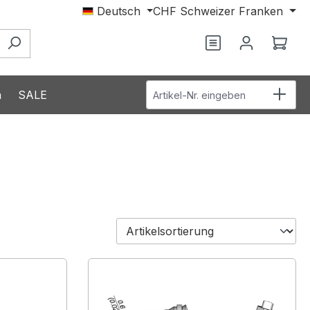
Deutsch
CHF
Schweizer Franken
Du hast 0 Produ
Ware
Artikel-Nr. eingeben
n
SALE