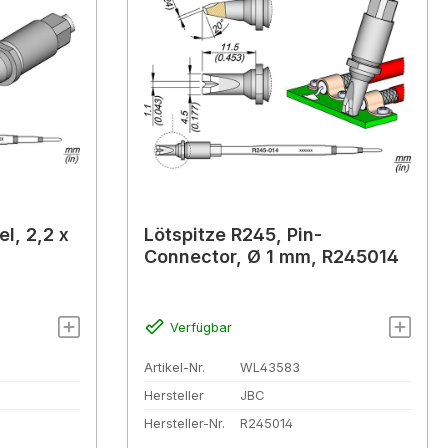
l, 2,2 x
Lötspitze R245, Pin-
Connector, Ø 1 mm, R245014
Verfügbar
Artikel-Nr.
WL43583
Hersteller
JBC
Hersteller-Nr.
R245014