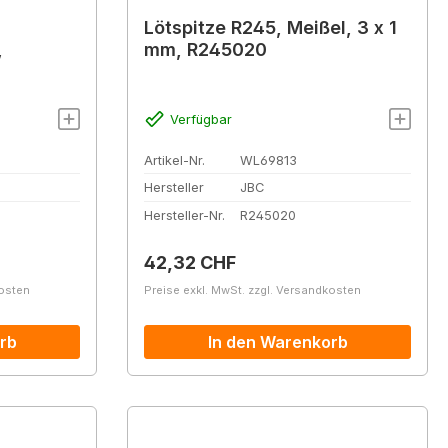
Lötspitze R245, Meißel, 3 x 1
,
mm, R245020
Verfügbar
Artikel-Nr.
WL69813
Hersteller
JBC
Hersteller-Nr.
R245020
Regulärer Preis:
42,32 CHF
kosten
Preise exkl. MwSt. zzgl. Versandkosten
rb
In den Warenkorb