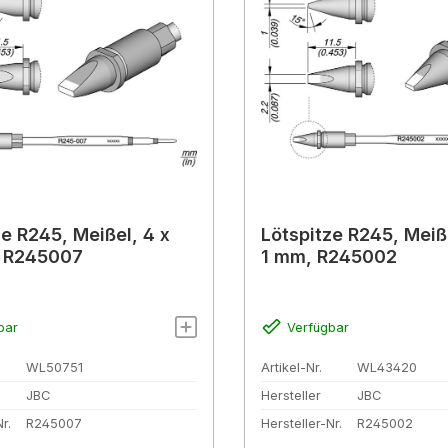
ze R245, Meißel, 4 x
Lötspitze R245, Meiße
, R245007
1 mm, R245002
bar
Verfügbar
WL50751
Artikel-Nr.
WL43420
JBC
Hersteller
JBC
r.
R245007
Hersteller-Nr.
R245002