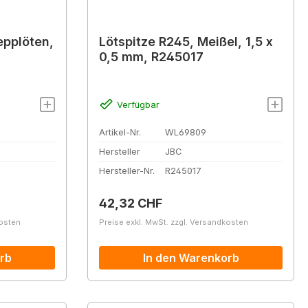
epplöten,
Lötspitze R245, Meißel, 1,5 x
0,5 mm, R245017
Verfügbar
Artikel-Nr.
WL69809
Hersteller
JBC
Hersteller-Nr.
R245017
Regulärer Preis:
42,32 CHF
kosten
Preise exkl. MwSt. zzgl. Versandkosten
rb
In den Warenkorb