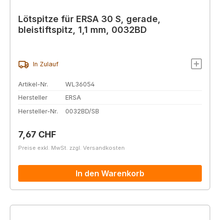
Lötspitze für ERSA 30 S, gerade,
bleistiftspitz, 1,1 mm, 0032BD
In Zulauf
Artikel-Nr.
WL36054
Hersteller
ERSA
Hersteller-Nr.
0032BD/SB
Regulärer Preis:
7,67 CHF
Preise exkl. MwSt. zzgl. Versandkosten
In den Warenkorb