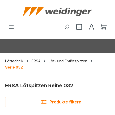
alt springen
Du hast 0 Produ
Ware
Löttechnik
ERSA
Löt- und Entlötspitzen
Serie 032
ERSA Lötspitzen Reihe 032
Produkte filtern