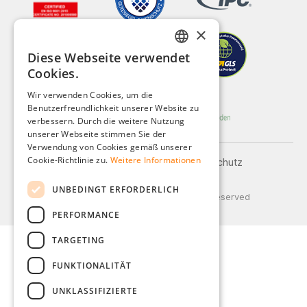
×
Diese Webseite verwendet
GERMAN
Cookies.
ENGLISH
Wir verwenden Cookies, um die
Benutzerfreundlichkeit unserer Website zu
FRENCH
verbessern. Durch die weitere Nutzung
ITALIAN
unserer Webseite stimmen Sie der
Verwendung von Cookies gemäß unserer
DUTCH
Cookie-Richtlinie zu.
Weitere Informationen
Impressum
AGB
Datenschutz
Versand und Zahlung
POLISH
UNBEDINGT ERFORDERLICH
© 2026 Weidinger GmbH, All Rights Reserved
PERFORMANCE
TARGETING
FUNKTIONALITÄT
UNKLASSIFIZIERTE