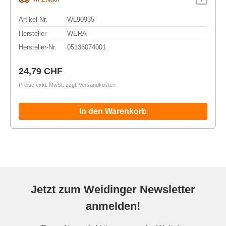
Artikel-Nr.
WL90935
Hersteller
WERA
Hersteller-Nr.
05136074001
Regulärer Preis:
24,79 CHF
Preise exkl. MwSt. zzgl. Versandkosten
In den Warenkorb
Jetzt zum Weidinger Newsletter
anmelden!