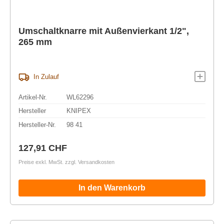
Umschaltknarre mit Außenvierkant 1/2",
265 mm
In Zulauf
Artikel-Nr.
WL62296
Hersteller
KNIPEX
Hersteller-Nr.
98 41
Regulärer Preis:
127,91 CHF
Preise exkl. MwSt. zzgl. Versandkosten
In den Warenkorb