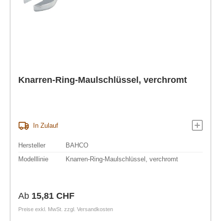
Knarren-Ring-Maulschlüssel, verchromt
In Zulauf
Hersteller
BAHCO
Modelllinie
Knarren-Ring-Maulschlüssel, verchromt
Regulärer Preis:
Ab
15,81 CHF
Preise exkl. MwSt. zzgl. Versandkosten