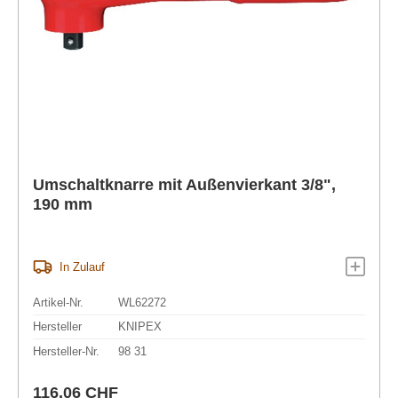
Umschaltknarre mit Außenvierkant 3/8",
190 mm
In Zulauf
Artikel-Nr.
WL62272
Hersteller
KNIPEX
Hersteller-Nr.
98 31
Regulärer Preis:
116,06 CHF