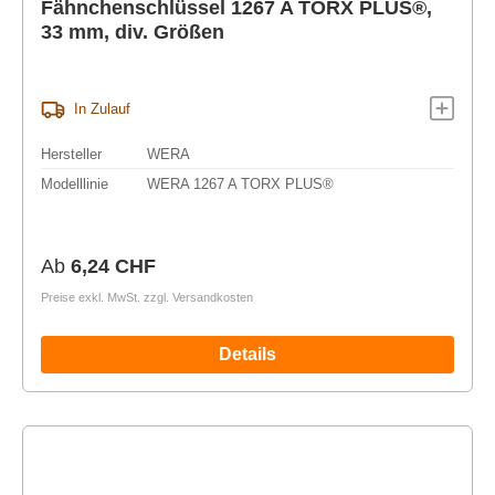
Fähnchenschlüssel 1267 A TORX PLUS®,
33 mm, div. Größen
In Zulauf
Hersteller
WERA
Modelllinie
WERA 1267 A TORX PLUS®
Regulärer Preis:
Ab
6,24 CHF
Preise exkl. MwSt. zzgl. Versandkosten
Details