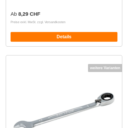
Regulärer Preis:
Ab
8,29 CHF
Preise exkl. MwSt. zzgl. Versandkosten
Details
weitere Varianten