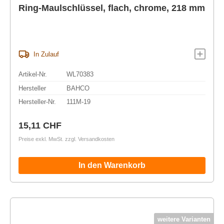
Ring-Maulschlüssel, flach, chrome, 218 mm
In Zulauf
Artikel-Nr.
WL70383
Hersteller
BAHCO
Hersteller-Nr.
111M-19
Regulärer Preis:
15,11 CHF
Preise exkl. MwSt. zzgl. Versandkosten
In den Warenkorb
weitere Varianten