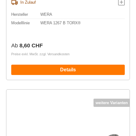
In Zulauf
Hersteller
WERA
Modelllinie
WERA 1267 B TORX®
Regulärer Preis:
Ab
8,60 CHF
Preise exkl. MwSt. zzgl. Versandkosten
Details
weitere Varianten