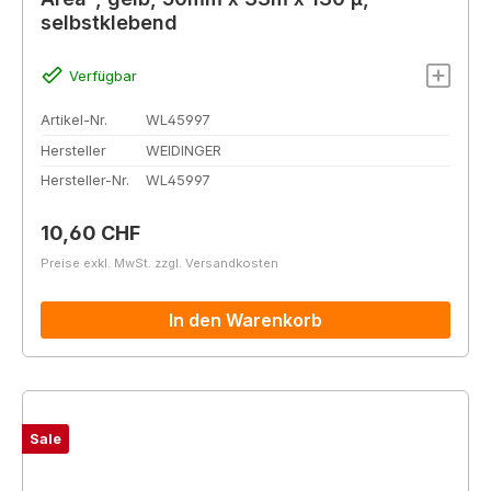
selbstklebend
Verfügbar
Artikel-Nr.
WL45997
Hersteller
WEIDINGER
Hersteller-Nr.
WL45997
Regulärer Preis:
10,60 CHF
Preise exkl. MwSt. zzgl. Versandkosten
In den Warenkorb
Sale