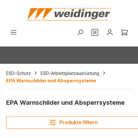
alt springen
Du hast 0 Produ
Ware
ESD-Schutz
ESD-Arbeitsplatzausrüstung
EPA Warnschilder und Absperrsysteme
EPA Warnschilder und Absperrsysteme
Produkte filtern