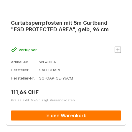
Gurtabsperrpfosten mit 5m Gurtband
"ESD PROTECTED AREA", gelb, 96 cm
Verfügbar
Artikel-Nr.
WL48104
Hersteller
SAFEGUARD
Hersteller-Nr.
SG-GAP-GE-96CM
Regulärer Preis:
111,64 CHF
Preise exkl. MwSt. zzgl. Versandkosten
In den Warenkorb