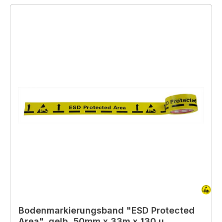
Bodenmarkierungsband "ESD Protected
Area", gelb, 50mm x 33m x 130 µ,