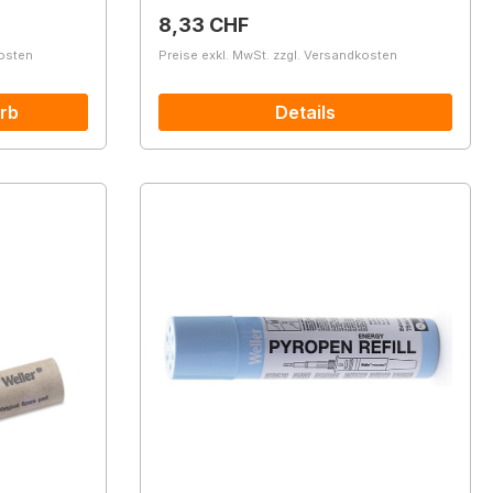
Regulärer Preis:
8,33 CHF
kosten
Preise exkl. MwSt. zzgl. Versandkosten
rb
Details