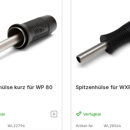
hülse kurz für WP 80
Spitzenhülse für WX
bar
Verfügbar
WL22796
Artikel-Nr.
WL28564