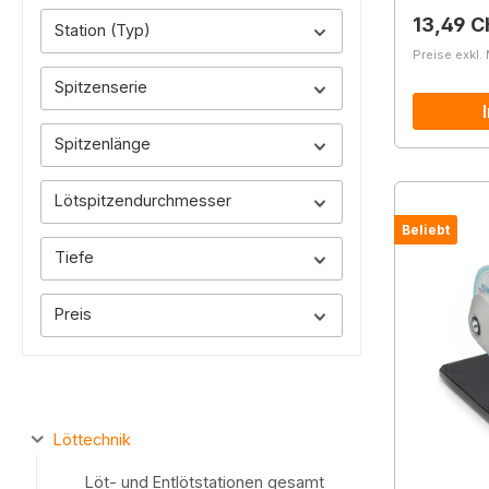
Reguläre
13,49 C
Station (Typ)
Preise exkl.
Spitzenserie
Spitzenlänge
Lötspitzendurchmesser
Beliebt
Tiefe
Preis
Löttechnik
Löt- und Entlötstationen gesamt