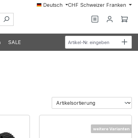
Deutsch
CHF
Schweizer Franken
Du hast 0 Produ
Ware
Artikel-Nr. eingeben
n
SALE
weitere Varianten