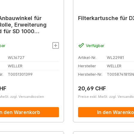
nbauwinkel für
Filterkartusche für 
Rolle, Erweiterung
 für SD 1000
tabroller
bar
Verfügbar
WL16727
Artikel-Nr.
WL22981
WELLER
Hersteller
WELLER
r.
T0051301399
Hersteller-Nr.
T0058741815N
r Preis:
Regulärer Preis:
CHF
20,69 CHF
 MwSt. zzgl. Versandkosten
Preise exkl. MwSt. zzgl. Versand
In den Warenkorb
In den Warenko