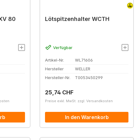
DXV 80
Lötspitzenhalter WCTH
Verfügbar
Artikel-Nr.
WL71606
Hersteller
WELLER
Hersteller-Nr.
T0053450299
Regulärer Preis:
25,74 CHF
kosten
Preise exkl. MwSt. zzgl. Versandkosten
rb
In den Warenkorb