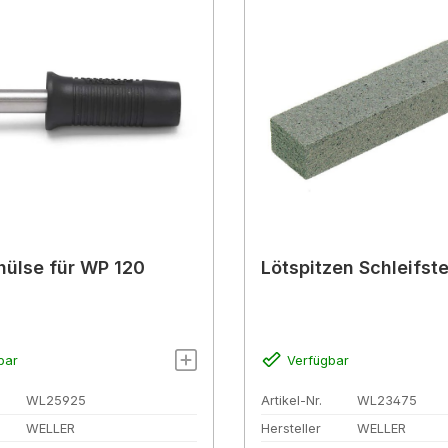
hülse für WP 120
Lötspitzen Schleifste
bar
Verfügbar
WL25925
Artikel-Nr.
WL23475
WELLER
Hersteller
WELLER