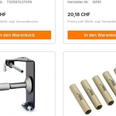
r.
T0058763709N
Hersteller-Nr.
WPB1
r Preis:
Regulärer Preis:
CHF
20,18 CHF
 MwSt. zzgl. Versandkosten
Preise exkl. MwSt. zzgl. Versand
In den Warenkorb
In den Warenko