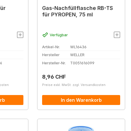
für
Gas-Nachfüllflasche RB-TS
für PYROPEN, 75 ml
Verfügbar
Artikel-Nr.
WL16436
Hersteller
WELLER
N
Hersteller-Nr.
T0051616099
Regulärer Preis:
8,96 CHF
kosten
Preise exkl. MwSt. zzgl. Versandkosten
rb
In den Warenkorb