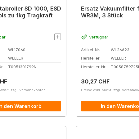
tabroller SD 1000, ESD
Ersatz Vakuumfilter 
bis zu 1kg Tragkraft
WR3M, 3 Stück
bar
Verfügbar
WL17060
Artikel-Nr.
WL26623
WELLER
Hersteller
WELLER
r.
T0051301799N
Hersteller-Nr.
T0058759725
r Preis:
Regulärer Preis:
CHF
30,27 CHF
 MwSt. zzgl. Versandkosten
Preise exkl. MwSt. zzgl. Versand
In den Warenkorb
In den Warenko