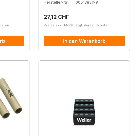
Hersteller-Nr.
T0051383199
Regulärer Preis:
27,12 CHF
kosten
Preise exkl. MwSt. zzgl. Versandkosten
rb
In den Warenkorb