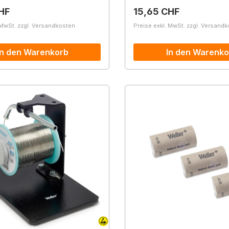
r Preis:
Regulärer Preis:
HF
15,65 CHF
 MwSt. zzgl. Versandkosten
Preise exkl. MwSt. zzgl. Versand
In den Warenkorb
In den Warenko