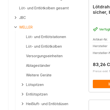
Lötdrah
Löt- und Entlötkolben gesamt
sicher, 
JBC
WELLER
Verfüg
Löt- und Entlötstationen
Artikel-Nr.
Löt- und Entlötkolben
Hersteller
Hersteller-N
Versorgungseinheiten
Reguläre
83,26 
Ablageständer
Preise exkl.
Weitere Geräte
Lötspitzen
Entlötspitzen
Heißluft- und Entlötdüsen