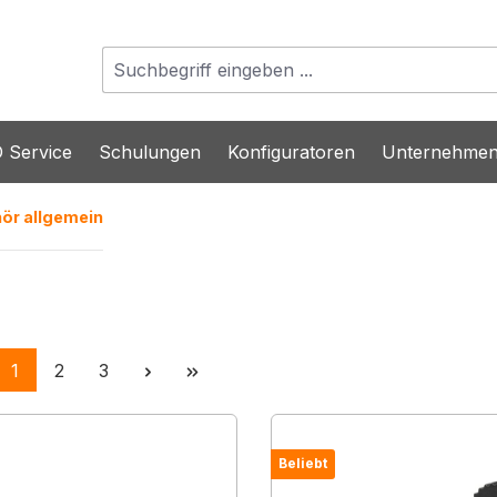
 Service
Schulungen
Konfiguratoren
Unternehme
ör allgemein
Seite
Seite
Seite
1
2
3
Beliebt