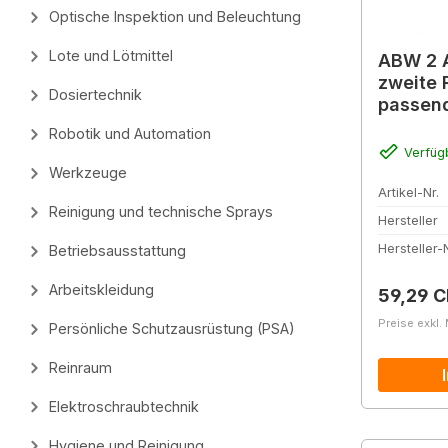
Optische Inspektion und Beleuchtung
Lote und Lötmittel
ABW 2 A
zweite 
Dosiertechnik
passend
Lötdrah
Robotik und Automation
Verfüg
Werkzeuge
Artikel-Nr.
Reinigung und technische Sprays
Hersteller
Hersteller-N
Betriebsausstattung
Arbeitskleidung
Reguläre
59,29 
Preise exkl.
Persönliche Schutzausrüstung (PSA)
Reinraum
Elektroschraubtechnik
Hygiene und Reinigung