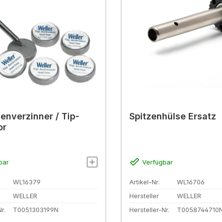
zenverzinner / Tip-
Spitzenhülse Ersatz
or
bar
Verfügbar
WL16379
Artikel-Nr.
WL16706
WELLER
Hersteller
WELLER
r.
T0051303199N
Hersteller-Nr.
T0058744710