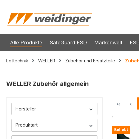
springen
Zur Hauptnavigation springen
Alle Produkte
SafeGuard ESD
Markenwelt
ESD
Löttechnik
WELLER
Zubehör und Ersatzteile
Zubeh
WELLER Zubehör allgemein
Hersteller
Produktart
Beliebt