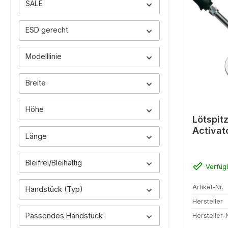
SALE
ESD gerecht
Modelllinie
Breite
Höhe
Lötspit
Activat
Länge
Bleifrei/Bleihaltig
Verfüg
Artikel-Nr.
Handstück (Typ)
Hersteller
Passendes Handstück
Hersteller-N