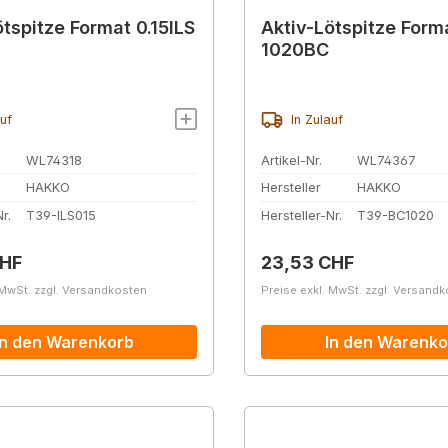
ötspitze Format 0.15ILS
Aktiv-Lötspitze Form
1020BC
auf
In Zulauf
WL74318
Artikel-Nr.
WL74367
HAKKO
Hersteller
HAKKO
r.
T39-ILS015
Hersteller-Nr.
T39-BC1020
r Preis:
Regulärer Preis:
CHF
23,53 CHF
 MwSt. zzgl. Versandkosten
Preise exkl. MwSt. zzgl. Versand
In den Warenkorb
In den Warenko