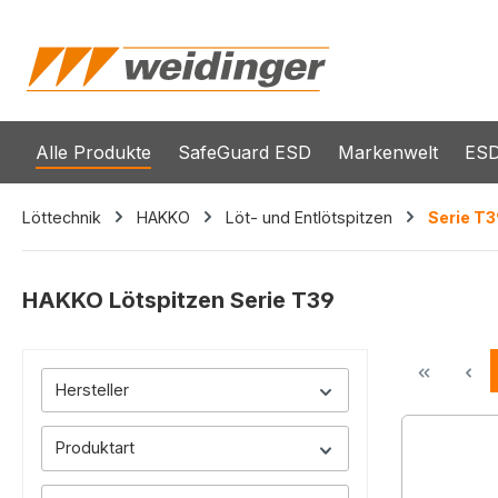
springen
Zur Hauptnavigation springen
Alle Produkte
SafeGuard ESD
Markenwelt
ESD
Löttechnik
HAKKO
Löt- und Entlötspitzen
Serie T
HAKKO Lötspitzen Serie T39
Hersteller
Produktart