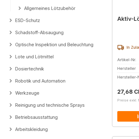
Allgemeines Lötzubehör
Aktiv-L
ESD-Schutz
Schadstoff-Absaugung
Optische Inspektion und Beleuchtung
In Zul
Lote und Lötmittel
Artikel-Nr.
Dosiertechnik
Hersteller
Hersteller-N
Robotik und Automation
Reguläre
27,68 C
Werkzeuge
Preise exkl.
Reinigung und technische Sprays
Betriebsausstattung
Arbeitskleidung