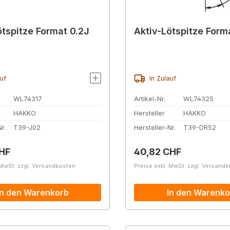
ötspitze Format 0.2J
Aktiv-Lötspitze Form
auf
In Zulauf
WL74317
Artikel-Nr.
WL74325
HAKKO
Hersteller
HAKKO
r.
T39-J02
Hersteller-Nr.
T39-DR52
r Preis:
Regulärer Preis:
HF
40,82 CHF
 MwSt. zzgl. Versandkosten
Preise exkl. MwSt. zzgl. Versand
In den Warenkorb
In den Warenko