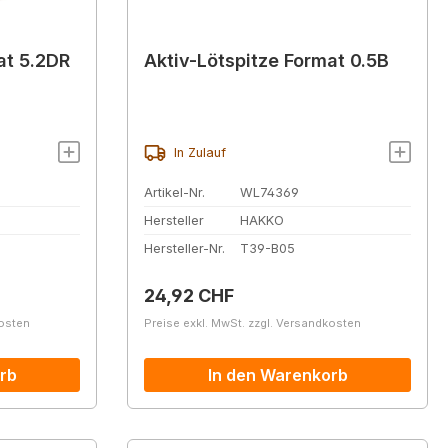
at 5.2DR
Aktiv-Lötspitze Format 0.5B
In Zulauf
Artikel-Nr.
WL74369
Hersteller
HAKKO
Hersteller-Nr.
T39-B05
Regulärer Preis:
24,92 CHF
kosten
Preise exkl. MwSt. zzgl. Versandkosten
rb
In den Warenkorb