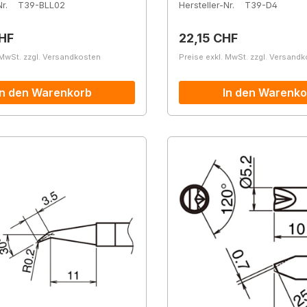
r.
T39-BLL02
Hersteller-Nr.
T39-D4
r Preis:
Regulärer Preis:
HF
22,15 CHF
 MwSt. zzgl. Versandkosten
Preise exkl. MwSt. zzgl. Versand
In den Warenkorb
In den Warenko