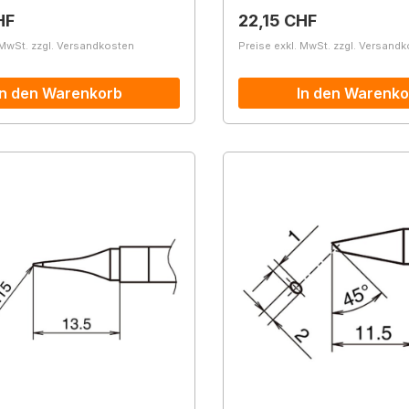
r Preis:
Regulärer Preis:
HF
22,15 CHF
 MwSt. zzgl. Versandkosten
Preise exkl. MwSt. zzgl. Versand
In den Warenkorb
In den Warenko