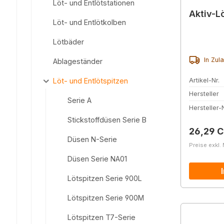
Löt- und Entlötstationen
Aktiv-L
Löt- und Entlötkolben
Lötbäder
In Zul
Ablageständer
Artikel-Nr.
Löt- und Entlötspitzen
Hersteller
Serie A
Hersteller-N
Stickstoffdüsen Serie B
Reguläre
26,29 
Düsen N-Serie
Preise exkl.
Düsen Serie NA01
Lötspitzen Serie 900L
Lötspitzen Serie 900M
Lötspitzen T7-Serie