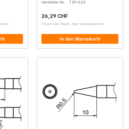
Hersteller-Nr.
T39-IL02
Regulärer Preis:
26,29 CHF
kosten
Preise exkl. MwSt. zzgl. Versandkosten
rb
In den Warenkorb