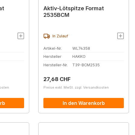
at
Aktiv-Lötspitze Format
2535BCM
In Zulauf
Artikel-Nr.
WL74358
Hersteller
HAKKO
Hersteller-Nr.
T39-BCM2535
Regulärer Preis:
27,68 CHF
kosten
Preise exkl. MwSt. zzgl. Versandkosten
rb
In den Warenkorb