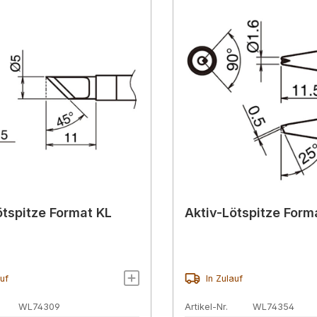
ötspitze Format KL
Aktiv-Lötspitze Form
auf
In Zulauf
WL74309
Artikel-Nr.
WL74354