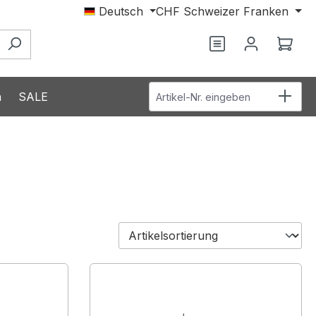
Deutsch
CHF
Schweizer Franken
Du hast 0 Produ
Ware
Artikel-Nr. eingeben
n
SALE