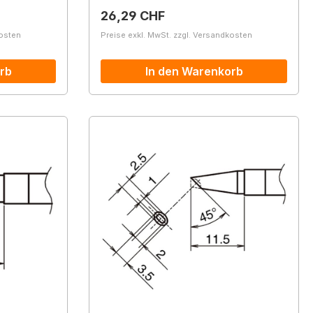
Regulärer Preis:
26,29 CHF
kosten
Preise exkl. MwSt. zzgl. Versandkosten
rb
In den Warenkorb