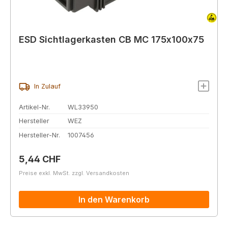
ESD Sichtlagerkasten CB MC 175x100x75
In Zulauf
Artikel-Nr.
WL33950
Hersteller
WEZ
Hersteller-Nr.
1007456
Regulärer Preis:
5,44 CHF
Preise exkl. MwSt. zzgl. Versandkosten
In den Warenkorb