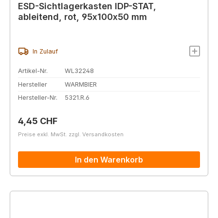
ESD-Sichtlagerkasten IDP-STAT,
ableitend, rot, 95x100x50 mm
In Zulauf
Artikel-Nr.
WL32248
Hersteller
WARMBIER
Hersteller-Nr.
5321.R.6
Regulärer Preis:
4,45 CHF
Preise exkl. MwSt. zzgl. Versandkosten
In den Warenkorb