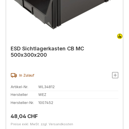
ESD Sichtlagerkasten CB MC
500x300x200
In Zulauf
Artikel-Nr.
WL34812
Hersteller
WEZ
Hersteller-Nr.
1007452
Regulärer Preis:
48,04 CHF
Preise exkl. MwSt. zzgl. Versandkosten