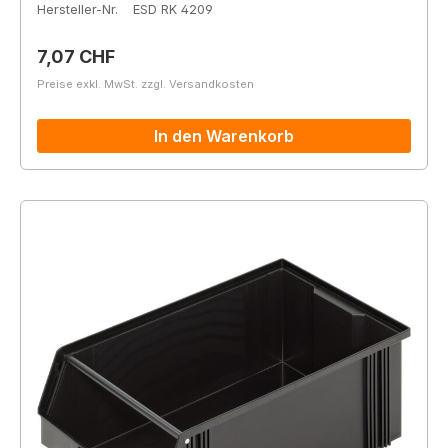
Hersteller-Nr.
ESD RK 4209
Regulärer Preis:
7,07 CHF
Preise exkl. MwSt. zzgl. Versandkosten
In den Warenkorb