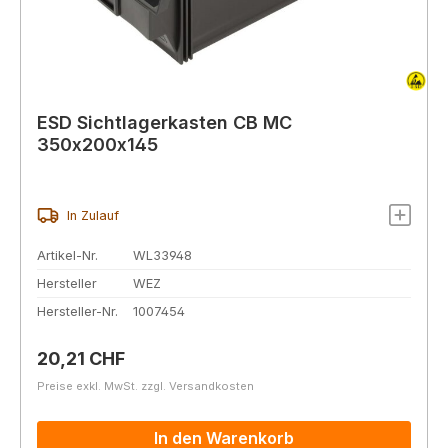
ESD Sichtlagerkasten CB MC
350x200x145
In Zulauf
Artikel-Nr.
WL33948
Hersteller
WEZ
Hersteller-Nr.
1007454
Regulärer Preis:
20,21 CHF
Preise exkl. MwSt. zzgl. Versandkosten
In den Warenkorb