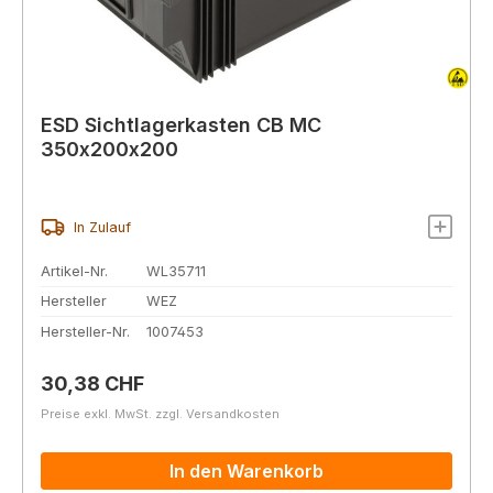
ESD Sichtlagerkasten CB MC
350x200x200
In Zulauf
Artikel-Nr.
WL35711
Hersteller
WEZ
Hersteller-Nr.
1007453
Regulärer Preis:
30,38 CHF
Preise exkl. MwSt. zzgl. Versandkosten
In den Warenkorb