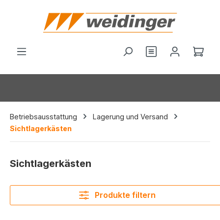
alt springen
Du hast 0 Produ
Ware
Betriebsausstattung
Lagerung und Versand
Sichtlagerkästen
Sichtlagerkästen
Produkte filtern