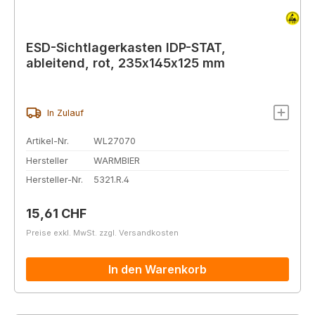
ESD-Sichtlagerkasten IDP-STAT,
ableitend, rot, 235x145x125 mm
In Zulauf
Artikel-Nr.
WL27070
Hersteller
WARMBIER
Hersteller-Nr.
5321.R.4
Regulärer Preis:
15,61 CHF
Preise exkl. MwSt. zzgl. Versandkosten
In den Warenkorb