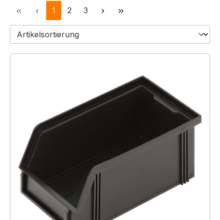
Seite
Seite
Seite
1
2
3