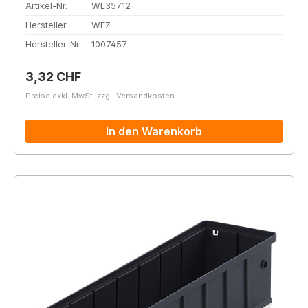
Artikel-Nr.
WL35712
Hersteller
WEZ
Hersteller-Nr.
1007457
Regulärer Preis:
3,32 CHF
Preise exkl. MwSt. zzgl. Versandkosten
In den Warenkorb