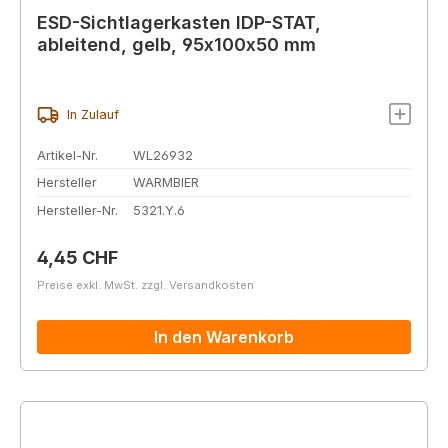
ESD-Sichtlagerkasten IDP-STAT,
ableitend, gelb, 95x100x50 mm
In Zulauf
Artikel-Nr.
WL26932
Hersteller
WARMBIER
Hersteller-Nr.
5321.Y.6
Regulärer Preis:
4,45 CHF
Preise exkl. MwSt. zzgl. Versandkosten
In den Warenkorb