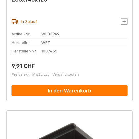
In Zulauf
Artikel-Nr.
WL33949
Hersteller
WEZ
Hersteller-Nr.
1007455
Regulärer Preis:
9,91 CHF
Preise exkl. MwSt. zzgl. Versandkosten
In den Warenkorb