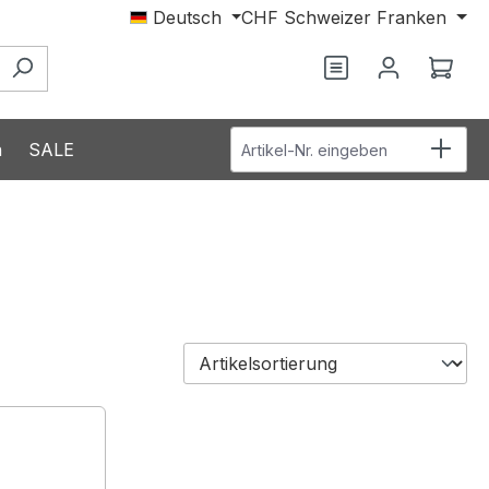
Deutsch
CHF
Schweizer Franken
Du hast 0 Produ
Ware
Artikel-Nr. eingeben
n
SALE