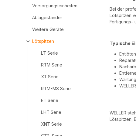
Versorgungseinheiten
Bei der prof
Lötspitzen 
Ablageständer
Fertigungs- 
Weitere Geräte
Lötspitzen
Typische Ei
LT Serie
Entlöten
Reparatu
RTM Serie
Nacharbe
Entfern
XT Serie
Wartung
WELLER L
RTM-MS Serie
ET Serie
LHT Serie
WELLER steht
Lötspitzen, 
XNT Serie
CT2-Serie