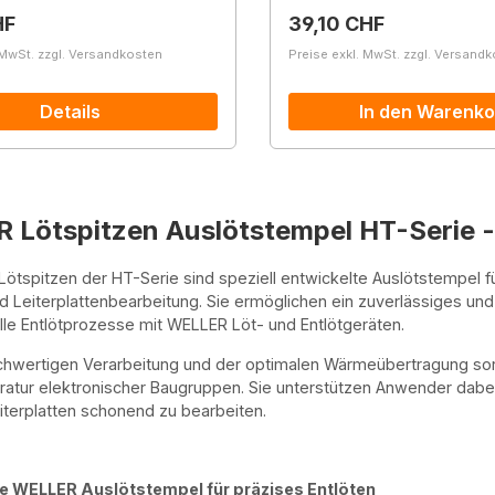
r Preis:
Regulärer Preis:
HF
39,10 CHF
 MwSt. zzgl. Versandkosten
Preise exkl. MwSt. zzgl. Versand
Details
In den Warenko
Lötspitzen Auslötstempel HT-Serie - 
ötspitzen der HT-Serie sind speziell entwickelte Auslötstempel für 
d Leiterplattenbearbeitung. Sie ermöglichen ein zuverlässiges und 
le Entlötprozesse mit WELLER Löt- und Entlötgeräten.
hwertigen Verarbeitung und der optimalen Wärmeübertragung sorg
ratur elektronischer Baugruppen. Sie unterstützen Anwender dabei,
iterplatten schonend zu bearbeiten.
 WELLER Auslötstempel für präzises Entlöten