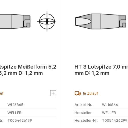
tspitze Meißelform 5,2
HT 3 Lötspitze 7,0 mm
5,2 mm D: 1,2 mm
mm D: 1,2 mm
auf
In Zulauf
WL16865
Artikel-Nr.
WL16866
WELLER
Hersteller
WELLER
r.
T0054426199
Hersteller-Nr.
T0054426299