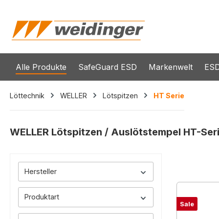
springen
Zur Hauptnavigation springen
Alle Produkte
SafeGuard ESD
Markenwelt
ESD
Löttechnik
WELLER
Lötspitzen
HT Serie
WELLER Lötspitzen / Auslötstempel HT-Ser
Hersteller
Produktart
Sale