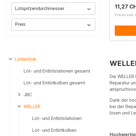
Reguläre
11,27 C
Lötspitzendurchmesser
Preise exkl.
Preis
Löttechnik
WELLER 
Löt- und Entlötstationen gesamt
Die WELLER L
Löt- und Entlötkolben gesamt
Reparatur un
anspruchsvol
JBC
Dank der hoc
WELLER
bei der Repa
lösen und Le
Löt- und Entlötstationen
Löt- und Entlötkolben
Hochwertige