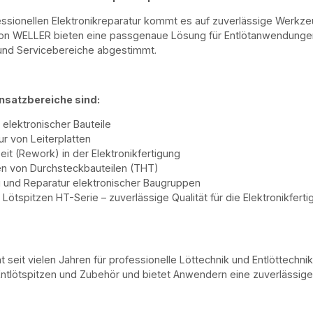
essionellen Elektronikreparatur kommt es auf zuverlässige Werkz
von WELLER bieten eine passgenaue Lösung für Entlötanwendungen
und Servicebereiche abgestimmt.
nsatzbereiche sind:
 elektronischer Bauteile
r von Leiterplatten
it (Rework) in der Elektronikfertigung
en von Durchsteckbauteilen (THT)
 und Reparatur elektronischer Baugruppen
ötspitzen HT-Serie – zuverlässige Qualität für die Elektronikferti
 seit vielen Jahren für professionelle Löttechnik und Entlöttech
Entlötspitzen und Zubehör und bietet Anwendern eine zuverlässige 