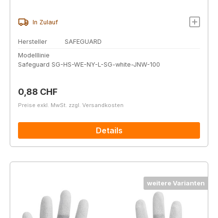
In Zulauf
Hersteller
SAFEGUARD
Modelllinie
Safeguard SG-HS-WE-NY-L-SG-white-JNW-100
Regulärer Preis:
0,88 CHF
Preise exkl. MwSt. zzgl. Versandkosten
Details
weitere Varianten