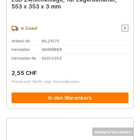
553 x 353 x 3 mm
In Zulauf
Artikel-Nr.
WL21075
Hersteller
WARMBIER
Hersteller-Nr.
5401.0353
Regulärer Preis:
2,55 CHF
Preise exkl. MwSt. zzgl. Versandkosten
In den Warenkorb
weitere Varianten