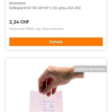
Modelllinie
Safeguard SG-HS-GR-NY-L-SG-grey-JCA-202
Regulärer Preis:
2,24 CHF
Preise exkl. MwSt. zzgl. Versandkosten
Details
weitere Varianten