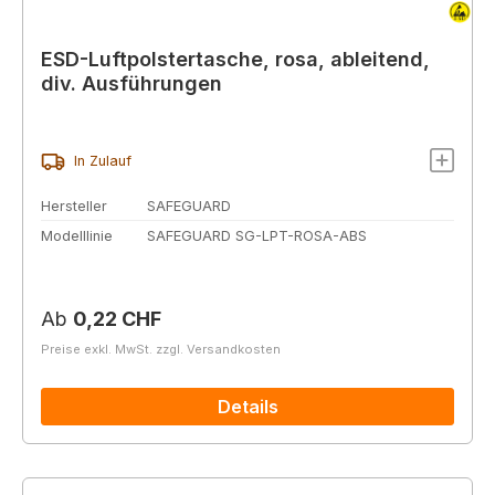
ESD-Luftpolstertasche, rosa, ableitend,
div. Ausführungen
In Zulauf
Hersteller
SAFEGUARD
Modelllinie
SAFEGUARD SG-LPT-ROSA-ABS
Regulärer Preis:
Ab
0,22 CHF
Preise exkl. MwSt. zzgl. Versandkosten
Details