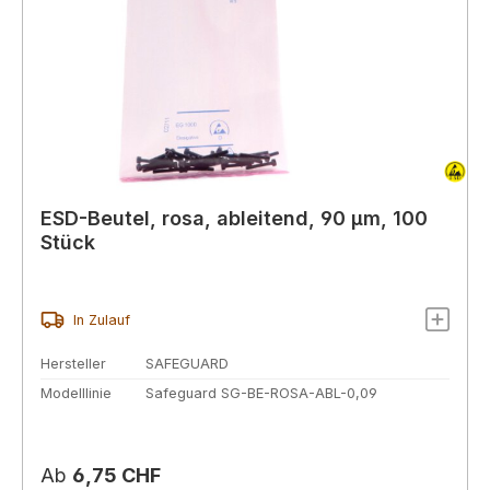
ESD-Beutel, rosa, ableitend, 90 µm, 100
Stück
In Zulauf
Hersteller
SAFEGUARD
Modelllinie
Safeguard SG-BE-ROSA-ABL-0,09
Regulärer Preis:
Ab
6,75 CHF