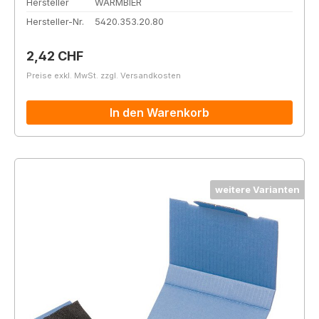
Hersteller
WARMBIER
Hersteller-Nr.
5420.353.20.80
Regulärer Preis:
2,42 CHF
Preise exkl. MwSt. zzgl. Versandkosten
In den Warenkorb
weitere Varianten