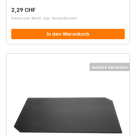
Regulärer Preis:
2,29 CHF
Preise exkl. MwSt. zzgl. Versandkosten
In den Warenkorb
weitere Varianten