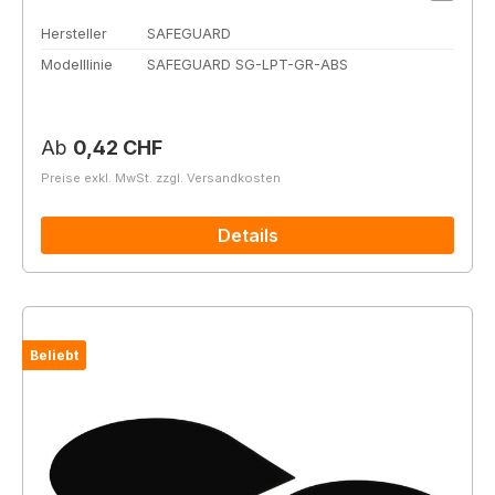
Hersteller
SAFEGUARD
Modelllinie
SAFEGUARD SG-LPT-GR-ABS
Regulärer Preis:
Ab
0,42 CHF
Preise exkl. MwSt. zzgl. Versandkosten
Details
Beliebt