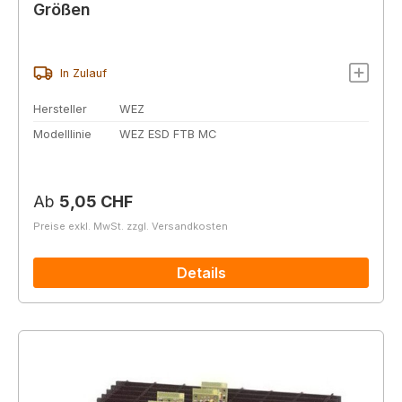
Größen
In Zulauf
Hersteller
WEZ
Modelllinie
WEZ ESD FTB MC
Regulärer Preis:
Ab
5,05 CHF
Preise exkl. MwSt. zzgl. Versandkosten
Details