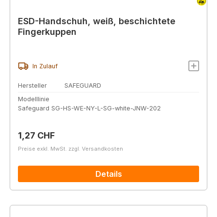
ESD-Handschuh, weiß, beschichtete
Fingerkuppen
In Zulauf
Hersteller
SAFEGUARD
Modelllinie
Safeguard SG-HS-WE-NY-L-SG-white-JNW-202
Regulärer Preis:
1,27 CHF
Preise exkl. MwSt. zzgl. Versandkosten
Details