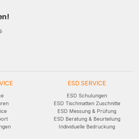
en!
g.
VICE
ESD SERVICE
ce
ESD Schulungen
uren
ESD Tischmatten Zuschnitte
ice
ESD Messung & Prüfung
ort
ESD Beratung & Beurteilung
ungen
Individuelle Bedruckung