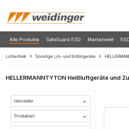
springen
Zur Hauptnavigation springen
Alle Produkte
SafeGuard ESD
Markenwelt
ESD
Löttechnik
Sonstige Löt- und Entlötgeräte
HELLERMA
HELLERMANNTYTON Heißluftgeräte und Z
Hersteller
Produktart