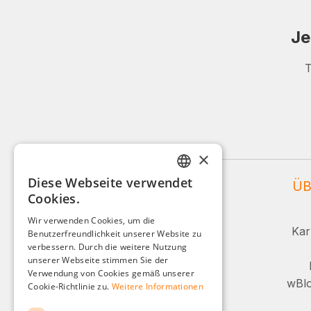
Je
T
×
Diese Webseite verwendet
WEIDINGER SERVICE
ÜB
GERMAN
Cookies.
ENGLISH
Service und Beratung:
Wir verwenden Cookies, um die
Kar
Benutzerfreundlichkeit unserer Website zu
FRENCH
+49 (0)8142 / 4289 - 300
verbessern. Durch die weitere Nutzung
ITALIAN
unserer Webseite stimmen Sie der
Mo-Fr, 08:00 - 16:00 Uhr
Verwendung von Cookies gemäß unserer
DUTCH
wBlo
Cookie-Richtlinie zu.
Weitere Informationen
Oder über unser Kontaktformular.
POLISH