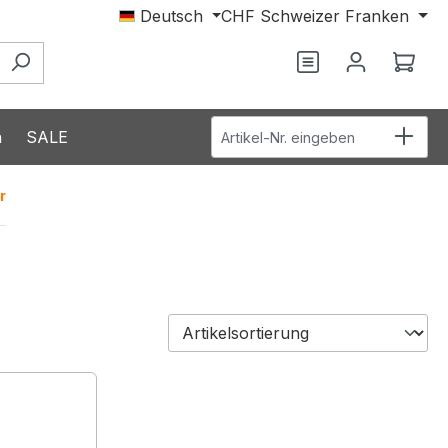
Deutsch
CHF
Schweizer Franken
Du hast 0 Produ
Ware
Artikel-Nr. eingeben
n
SALE
r