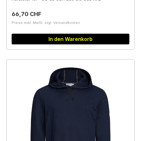
Regulärer Preis:
66,70 CHF
Preise exkl. MwSt. zzgl. Versandkosten
In den Warenkorb