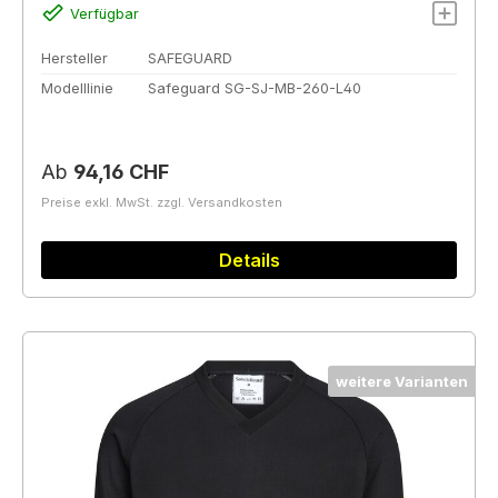
Verfügbar
Hersteller
SAFEGUARD
Modelllinie
Safeguard SG-SJ-MB-260-L40
Regulärer Preis:
Ab
94,16 CHF
Preise exkl. MwSt. zzgl. Versandkosten
Details
weitere Varianten