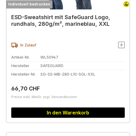
Individuell bedrucken
ESD-Sweatshirt mit SafeGuard Logo,
rundhals, 280g/m², marineblau, XXL
In Zulauf
Artikel-Nr.
WL50947
Hersteller
SAFEGUARD
Hersteller-Nr.
SG-SS-MB-280-L10-SGL-XXL
Regulärer Preis:
66,70 CHF
Preise exkl. MwSt. zzgl. Versandkosten
In den Warenkorb