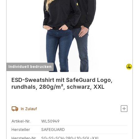
Individuell bedrucken
ESD-Sweatshirt mit SafeGuard Logo,
rundhals, 280g/m², schwarz, XXL
In Zulauf
Artikel-Nr.
WL50949
Hersteller
SAFEGUARD
Hersteller-Nr.
SG-SS-SCH-280-L10-SGL-XXL