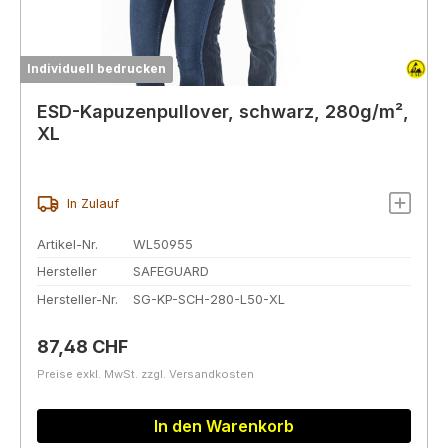
Individuell bedrucken
ESD-Kapuzenpullover, schwarz, 280g/m²,
XL
In Zulauf
Artikel-Nr.
WL50955
Hersteller
SAFEGUARD
Hersteller-Nr.
SG-KP-SCH-280-L50-XL
Regulärer Preis:
87,48 CHF
Preise exkl. MwSt. zzgl. Versandkosten
In den Warenkorb