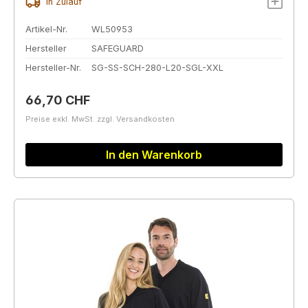
In Zulauf
Artikel-Nr.
WL50953
Hersteller
SAFEGUARD
Hersteller-Nr.
SG-SS-SCH-280-L20-SGL-XXL
Regulärer Preis:
66,70 CHF
Preise exkl. MwSt. zzgl. Versandkosten
In den Warenkorb