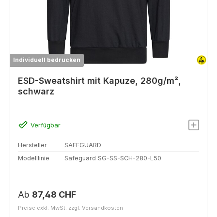
Individuell bedrucken
ESD-Sweatshirt mit Kapuze, 280g/m²,
schwarz
Verfügbar
Hersteller
SAFEGUARD
Modelllinie
Safeguard SG-SS-SCH-280-L50
Regulärer Preis:
Ab
87,48 CHF
Preise exkl. MwSt. zzgl. Versandkosten