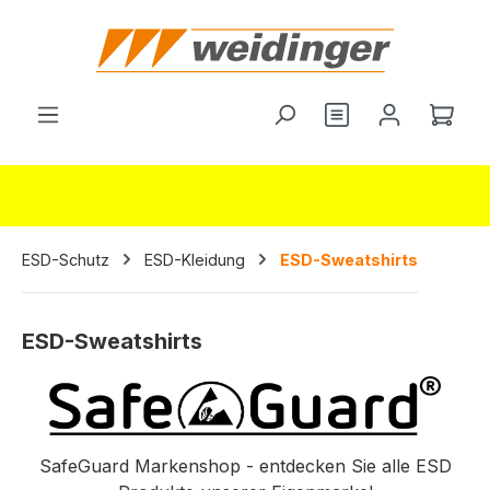
alt springen
Du hast 0 Produ
Ware
ESD-Schutz
ESD-Kleidung
ESD-Sweatshirts
ESD-Sweatshirts
SafeGuard Markenshop - entdecken Sie alle ESD