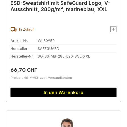
ESD-Sweatshirt mit SafeGuard Logo, V-
Ausschnitt, 280g/m², marineblau, XXL
In Zulauf
Artikel-Nr.
WL50950
Hersteller
SAFEGUARD
Hersteller-Nr.
SG-SS-MB-280-L20-SGL-XXL
Regulärer Preis:
66,70 CHF
Preise exkl. MwSt. zzgl. Versandkosten
In den Warenkorb