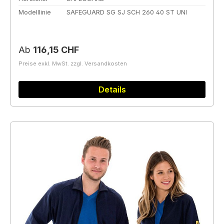
Modelllinie
SAFEGUARD SG SJ SCH 260 40 ST UNI
Regulärer Preis:
Ab
116,15 CHF
Preise exkl. MwSt. zzgl. Versandkosten
Details