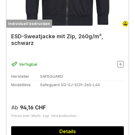
Individuell bedrucken
ESD-Sweatjacke mit Zip, 260g/m²,
schwarz
Verfügbar
Hersteller
SAFEGUARD
Modelllinie
Safeguard SG-SJ-SCH-260-L40
Regulärer Preis:
Ab
94,16 CHF
Preise exkl. MwSt. zzgl. Versandkosten
Details