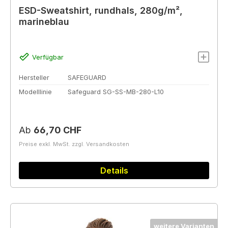
ESD-Sweatshirt, rundhals, 280g/m²,
marineblau
Verfügbar
Hersteller
SAFEGUARD
Modelllinie
Safeguard SG-SS-MB-280-L10
Regulärer Preis:
Ab
66,70 CHF
Preise exkl. MwSt. zzgl. Versandkosten
Details
weitere Varianten