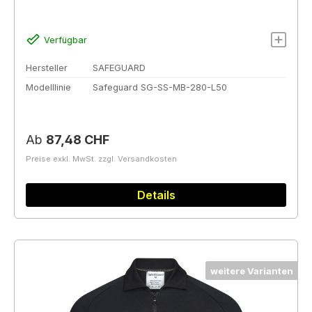
Verfügbar
Hersteller
SAFEGUARD
Modelllinie
Safeguard SG-SS-MB-280-L50
Regulärer Preis:
Ab
87,48 CHF
Preise exkl. MwSt. zzgl. Versandkosten
Details
weitere Varianten