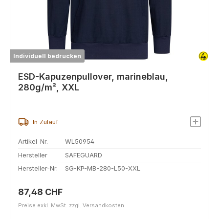
Individuell bedrucken
ESD-Kapuzenpullover, marineblau,
280g/m², XXL
In Zulauf
Artikel-Nr.
WL50954
Hersteller
SAFEGUARD
Hersteller-Nr.
SG-KP-MB-280-L50-XXL
Regulärer Preis:
87,48 CHF
Preise exkl. MwSt. zzgl. Versandkosten