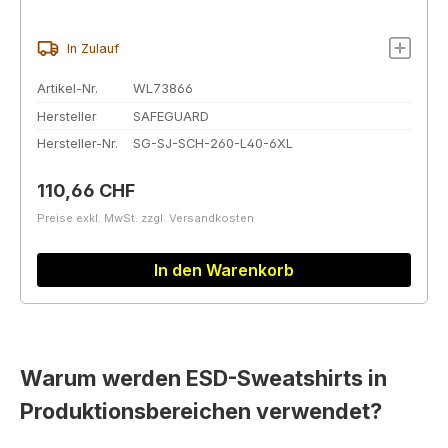
In Zulauf
Artikel-Nr.
WL73866
Hersteller
SAFEGUARD
Hersteller-Nr.
SG-SJ-SCH-260-L40-6XL
Regulärer Preis:
110,66 CHF
Preise exkl. MwSt. zzgl. Versandkosten
In den Warenkorb
Warum werden ESD-Sweatshirts in
Produktionsbereichen verwendet?