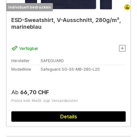
Individuell bedrucken
ESD-Sweatshirt, V-Ausschnitt, 280g/m²,
marineblau
Verfügbar
Hersteller
SAFEGUARD
Modelllinie
Safeguard SG-SS-MB-280-L20
Regulärer Preis:
Ab
66,70 CHF
Preise exkl. MwSt. zzgl. Versandkosten
Details