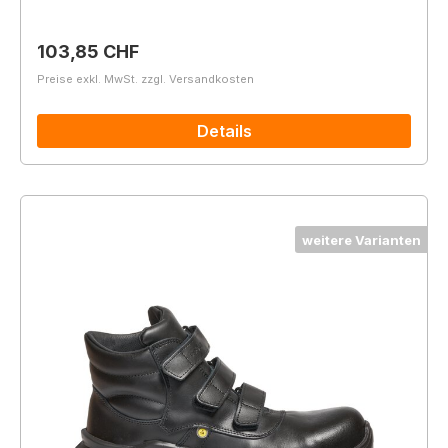
Regulärer Preis:
103,85 CHF
Preise exkl. MwSt. zzgl. Versandkosten
Details
weitere Varianten