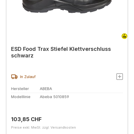
ESD Food Trax Stiefel Klettverschluss
schwarz
In Zulauf
Hersteller
ABEBA
Modelllinie
Abeba 5010859
Regulärer Preis:
103,85 CHF
Preise exkl. MwSt. zzgl. Versandkosten