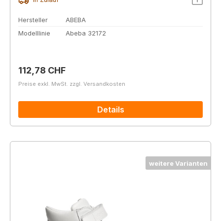
Hersteller
ABEBA
Modelllinie
Abeba 32172
Regulärer Preis:
112,78 CHF
Preise exkl. MwSt. zzgl. Versandkosten
Details
weitere Varianten