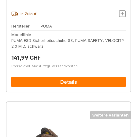
In Zulauf
Hersteller
PUMA
Modelllinie
PUMA ESD Sicherheitsschuhe S3, PUMA SAFETY, VELOCITY
2.0 MID, schwarz
Regulärer Preis:
141,99 CHF
Preise exkl. MwSt. zzgl. Versandkosten
Details
weitere Varianten