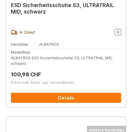
ESD Sicherheitsschuhe S3, ULTRATRAIL
MID, schwarz
In Zulauf
Hersteller
ALBATROS
Modelllinie
ALBATROS ESD Sicherheitsschuhe S3, ULTRATRAIL MID,
schwarz
Regulärer Preis:
100,98 CHF
Preise exkl. MwSt. zzgl. Versandkosten
Details
weitere Varianten