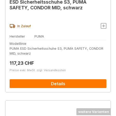
ESD Sicherheitsschuhe S3, PUMA
SAFETY, CONDOR MID, schwarz
In Zulauf
Hersteller
PUMA
Modelllinie
PUMA ESD Sicherheitsschuhe S3, PUMA SAFETY, CONDOR
MID, schwarz
Regulärer Preis:
117,23 CHF
Preise exkl. MwSt. zzgl. Versandkosten
Details
weitere Varianten