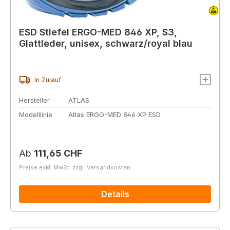
ESD Stiefel ERGO-MED 846 XP, S3,
Glattleder, unisex, schwarz/royal blau
In Zulauf
Hersteller
ATLAS
Modelllinie
Atlas ERGO-MED 846 XP ESD
Regulärer Preis:
Ab
111,65 CHF
Preise exkl. MwSt. zzgl. Versandkosten
Details