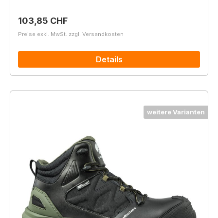
Regulärer Preis:
103,85 CHF
Preise exkl. MwSt. zzgl. Versandkosten
Details
weitere Varianten