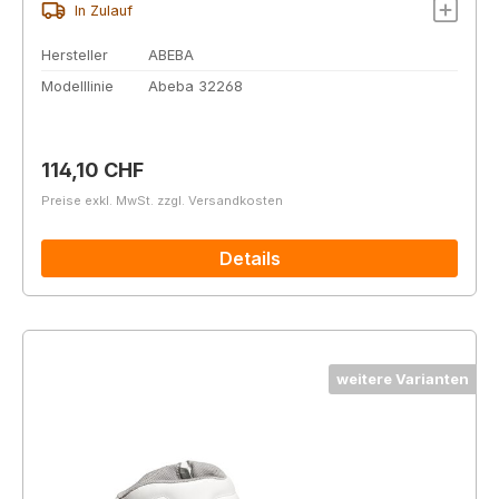
In Zulauf
Hersteller
ABEBA
Modelllinie
Abeba 32268
Regulärer Preis:
114,10 CHF
Preise exkl. MwSt. zzgl. Versandkosten
Details
weitere Varianten