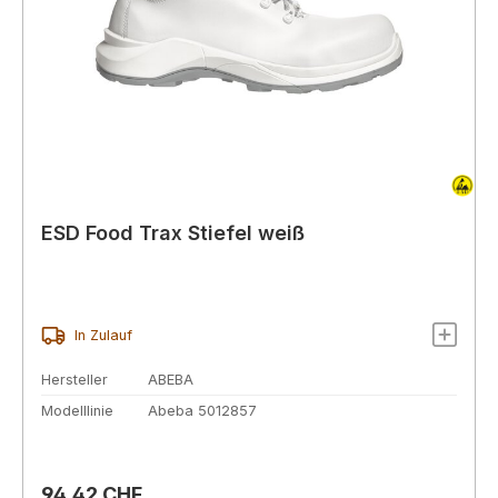
ESD Food Trax Stiefel weiß
In Zulauf
Hersteller
ABEBA
Modelllinie
Abeba 5012857
Regulärer Preis:
94,42 CHF