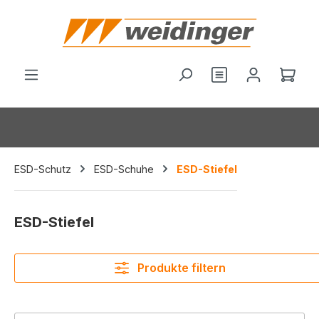
alt springen
Du hast 0 Produ
Ware
ESD-Schutz
ESD-Schuhe
ESD-Stiefel
ESD-Stiefel
Produkte filtern