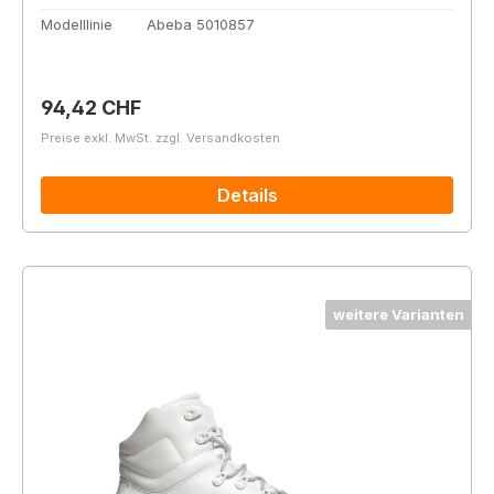
Modelllinie
Abeba 5010857
Regulärer Preis:
94,42 CHF
Preise exkl. MwSt. zzgl. Versandkosten
Details
weitere Varianten