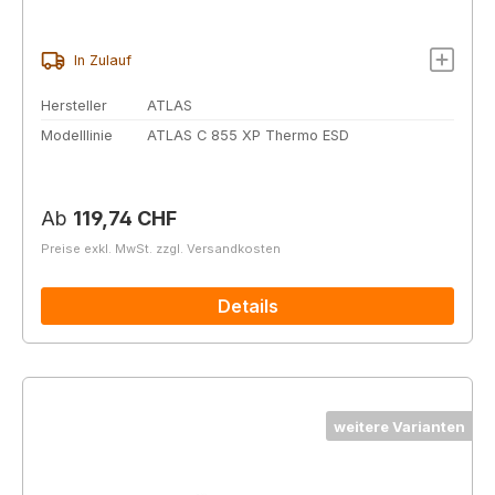
In Zulauf
Hersteller
ATLAS
Modelllinie
ATLAS C 855 XP Thermo ESD
Regulärer Preis:
Ab
119,74 CHF
Preise exkl. MwSt. zzgl. Versandkosten
Details
weitere Varianten