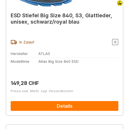
ESD Stiefel Big Size 840, S3, Glattleder,
unisex, schwarz/royal blau
In Zulauf
Hersteller
ATLAS
Modelllinie
Atlas Big Size 840 ESD
Regulärer Preis:
149,28 CHF
Preise exkl. MwSt. zzgl. Versandkosten
Details