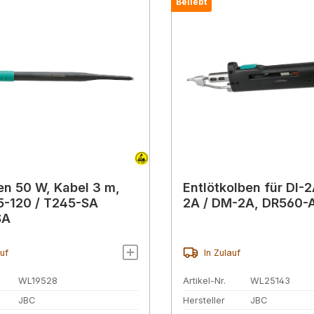
Beliebt
en 50 W, Kabel 3 m,
Entlötkolben für DI-2
-120 / T245-SA
2A / DM-2A, DR560-
SA
auf
In Zulauf
WL19528
Artikel-Nr.
WL25143
JBC
Hersteller
JBC