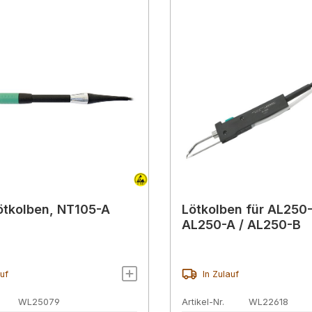
tkolben, NT105-A
Lötkolben für AL250
AL250-A / AL250-B
auf
In Zulauf
WL25079
Artikel-Nr.
WL22618