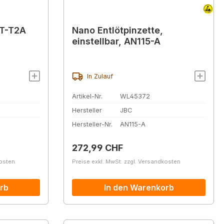
JT-T2A
Nano Entlötpinzette,
einstellbar, AN115-A
In Zulauf
Artikel-Nr.
WL45372
Hersteller
JBC
Hersteller-Nr.
AN115-A
Regulärer Preis:
272,99 CHF
kosten
Preise exkl. MwSt. zzgl. Versandkosten
rb
In den Warenkorb