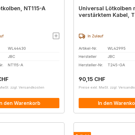
tkolben, NT115-A
Universal Lötkolben 
verstärktem Kabel, 
auf
In Zulauf
WL44430
Artikel-Nr.
WL42995
JBC
Hersteller
JBC
r.
NT115-A
Hersteller-Nr.
T245-GA
r Preis:
Regulärer Preis:
CHF
90,15 CHF
 MwSt. zzgl. Versandkosten
Preise exkl. MwSt. zzgl. Versand
In den Warenkorb
In den Warenko