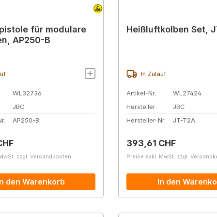
pistole für modulare
Heißluftkolben Set, 
en, AP250-B
auf
In Zulauf
WL32736
Artikel-Nr.
WL27424
JBC
Hersteller
JBC
r.
AP250-B
Hersteller-Nr.
JT-T2A
r Preis:
Regulärer Preis:
CHF
393,61 CHF
 MwSt. zzgl. Versandkosten
Preise exkl. MwSt. zzgl. Versand
In den Warenkorb
In den Warenko