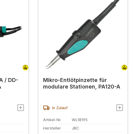
A / DD-
Mikro-Entlötpinzette für
A
modulare Stationen, PA120-A
In Zulauf
Artikel-Nr.
WL18195
Hersteller
JBC