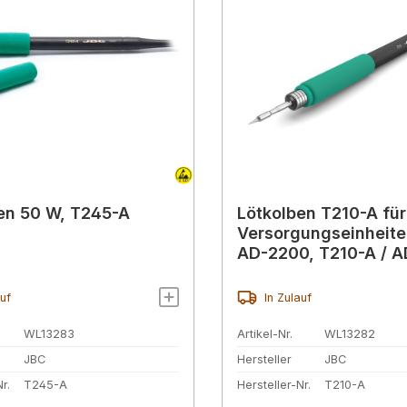
en 50 W, T245-A
Lötkolben T210-A für
Versorgungseinheite
AD-2200, T210-A / A
auf
In Zulauf
WL13283
Artikel-Nr.
WL13282
JBC
Hersteller
JBC
r.
T245-A
Hersteller-Nr.
T210-A