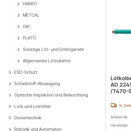
HAKKO
METCAL
OKI
PLATO
Sonstige Löt- und Entlötgeräte
Allgemeines Lötzubehör
ESD-Schutz
Lötkolb
Schadstoff-Absaugung
AD 2245
/T470-
Optische Inspektion und Beleuchtung
In Zul
Lote und Lötmittel
Artikel-Nr.
Dosiertechnik
Hersteller
Robotik und Automation