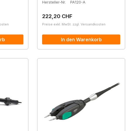
Hersteller-Nr.
PA120-A
Regulärer Preis:
222,20 CHF
kosten
Preise exkl. MwSt. zzgl. Versandkosten
rb
In den Warenkorb