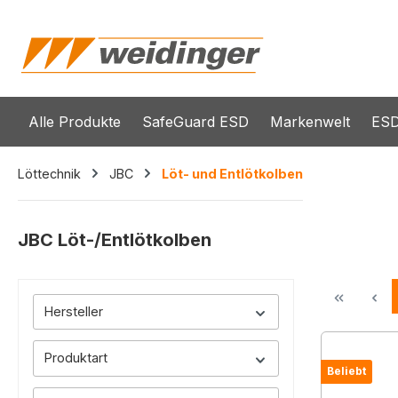
springen
Zur Hauptnavigation springen
Alle Produkte
SafeGuard ESD
Markenwelt
ESD
Löttechnik
JBC
Löt- und Entlötkolben
JBC Löt-/Entlötkolben
Hersteller
Produktart
Beliebt