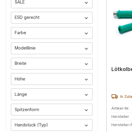
SALE
ESD gerecht
Farbe
Modelllinie
Breite
Lötkolb
Höhe
Länge
In Zul
Artikel-Nr.
Spitzenform
Hersteller
Handstück (Typ)
Hersteller-N