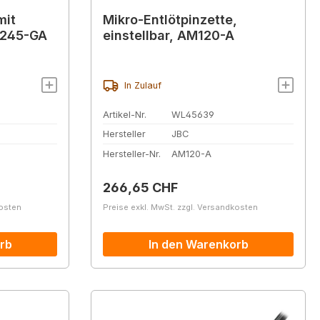
mit
Mikro-Entlötpinzette,
T245-GA
einstellbar, AM120-A
In Zulauf
Artikel-Nr.
WL45639
Hersteller
JBC
Hersteller-Nr.
AM120-A
Regulärer Preis:
266,65 CHF
kosten
Preise exkl. MwSt. zzgl. Versandkosten
rb
In den Warenkorb