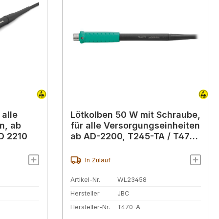
 alle
Lötkolben 50 W mit Schraube,
n, ab
für alle Versorgungseinheiten
D 2210
ab AD-2200, T245-TA / T470-
A
In Zulauf
Artikel-Nr.
WL23458
Hersteller
JBC
Hersteller-Nr.
T470-A