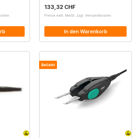
Regulärer Preis:
133,32 CHF
kosten
Preise exkl. MwSt. zzgl. Versandkosten
rb
In den Warenkorb
Beliebt