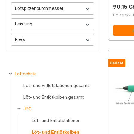
Reguläre
90,15 C
Lötspitzendurchmesser
Preise exkl.
Leistung
Preis
Beliebt
Löttechnik
Löt- und Entlötstationen gesamt
Löt- und Entlötkolben gesamt
JBC
Löt- und Entlötstationen
Löt- und Entlötkolben