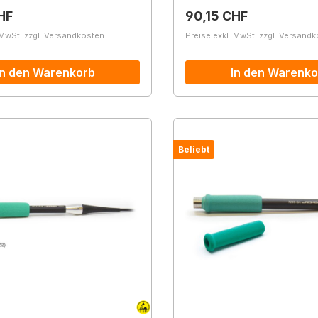
r Preis:
Regulärer Preis:
HF
90,15 CHF
 MwSt. zzgl. Versandkosten
Preise exkl. MwSt. zzgl. Versand
In den Warenkorb
In den Warenko
Beliebt