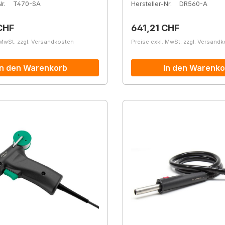
r.
T470-SA
Hersteller-Nr.
DR560-A
r Preis:
Regulärer Preis:
CHF
641,21 CHF
 MwSt. zzgl. Versandkosten
Preise exkl. MwSt. zzgl. Versand
In den Warenkorb
In den Warenko