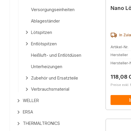
Nano Lö
Versorgungseinheiten
Ablageständer
Lötspitzen
In Zul
Entlötspitzen
Artikel-Nr.
Heißluft- und Entlötdüsen
Hersteller
Hersteller-N
Unterheizungen
Reguläre
118,08 
Zubehör und Ersatzteile
Preise exkl.
Verbrauchsmaterial
WELLER
ERSA
THERMALTRONICS