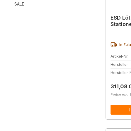
SALE
ESD Löt
Station
In Zul
Artikel-Nr.
Hersteller
Hersteller-N
Reguläre
311,08 
Preise exkl.