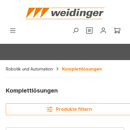
alt springen
Du hast 0 Produ
Ware
Robotik und Automation
Komplettlösungen
Komplettlösungen
Produkte filtern