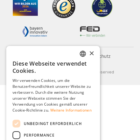
×
Impressum
AGB
Datenschutz
Diese Webseite verwendet
Versand und Zahlung
GERMAN
Cookies.
© 2026 Weidinger GmbH, All Rights Reserved
ENGLISH
Wir verwenden Cookies, um die
Benutzerfreundlichkeit unserer Website zu
FRENCH
verbessern. Durch die weitere Nutzung
ITALIAN
unserer Webseite stimmen Sie der
Verwendung von Cookies gemäß unserer
DUTCH
Cookie-Richtlinie zu.
Weitere Informationen
POLISH
UNBEDINGT ERFORDERLICH
PERFORMANCE